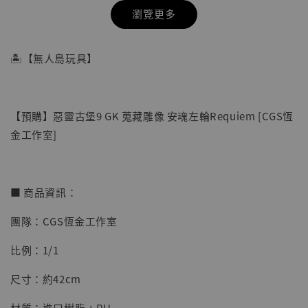
瀏覽更多
🏝【無人島玩具】
【預購】惡靈古堡9 GK 蒐藏雕像 安魂左輪Requiem [CGS恆
金工作室]
■ 商品資訊：
團隊：CGS恆金工作室
【店內現貨】七龍珠 系列蒐藏雕像 悟空 鳥山
明紀念款 [奇蹟工作室]
比例：1/1
-
+
NT$ 4,280
尺寸：約42cm
NT$ 5,580
材質：進口樹脂 + PU