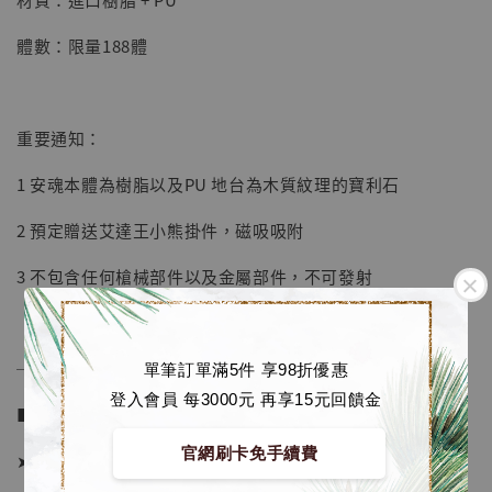
加入購物車
體數：限量188體
加購優惠【海賊王 布魯克達摩 [7STARS Studio]】
重要通知：
1 安魂本體為樹脂以及PU 地台為木質紋理的寶利石
2 預定贈送艾達王小熊掛件，磁吸吸附
3 不包含任何槍械部件以及金屬部件，不可發射
──────────────
單筆訂單滿5件 享98折優惠
登入會員 每3000元 再享15元回饋金
■ 販售資訊 (NT$)：
官網刷卡免手續費
➤ 價格 4380元 (訂金1980)