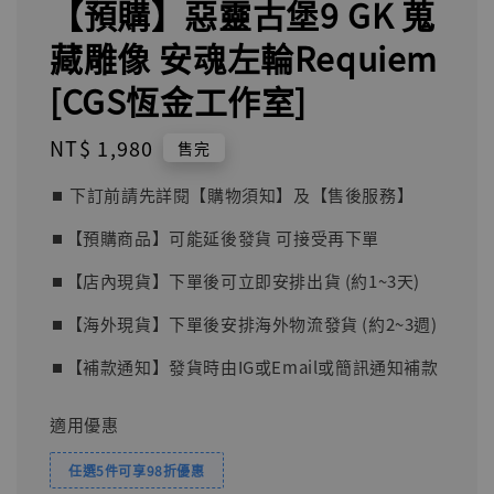
【預購】惡靈古堡9 GK 蒐
藏雕像 安魂左輪Requiem
[CGS恆金工作室]
Regular
NT$ 1,980
售完
price
⏹︎ 下訂前請先詳閱【購物須知】及【售後服務】
⏹︎【預購商品】可能延後發貨 可接受再下單
⏹︎【店內現貨】下單後可立即安排出貨 (約1~3天)
⏹︎【海外現貨】下單後安排海外物流發貨 (約2~3週)
⏹︎【補款通知】發貨時由IG或Email或簡訊通知補款
適用優惠
任選5件可享98折優惠