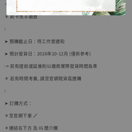
＊ 國際運費另計
＊ 刷卡免手續費
⁝
【店內現貨】海賊王 系列蒐藏雕像 布魯克達
摩 [7STARS Studio]
➤ 預購截止日：待工作室通知
-
+
NT$ 1,500
NT$ 1,870
➤ 預計發貨日：2026年10-12月 (僅供參考)
→ 若有提前或延後則以廠商實際發貨時間為準
加入購物車
＊ 若有時間考量, 請至官網現貨區選購
⁝
加購優惠【讓子彈飛 鵝城縣長 張麻子 [BK01]】
➤ 訂購方式：
＊至官網下單 🔗
＊連結在下方 及 IG 簡介欄