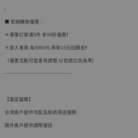
⁝
■ 官網購物優惠：
＊單筆訂單滿5件 享98折優惠❗️
＊登入會員 每3000元 再享15元回饋金❗️
（優惠活動可能會有調整 以官網公告為準)
──────────────
【現貨】BJSTUDIO 1/6系列可動蒐藏人偶 讓
【寄送服務】
子彈飛 鵝城縣長 張麻子 [BK01]
台灣客戶提供宅配及超商寄送服務
-
+
NT$ 4,980
NT$ 5,300
國外客戶提供國際運送