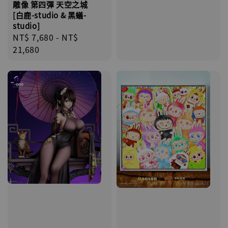
雕像 第四彈 天空之城
[白鹿-studio & 黑蟻-
studio]
Regular
NT$ 7,680
-
NT$
price
21,680