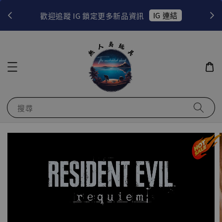
！
IG 連結
歡迎追蹤 IG 鎖定更多新品資訊
搜尋