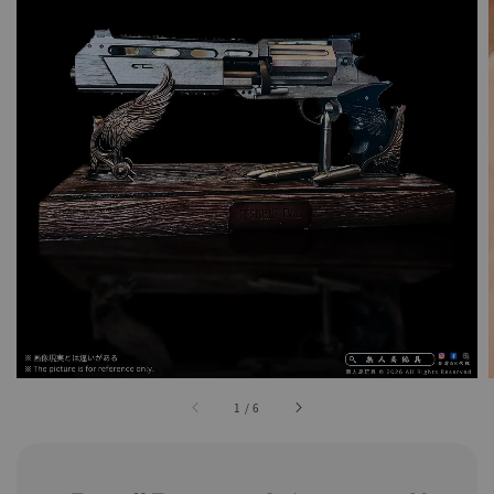
1
/
6