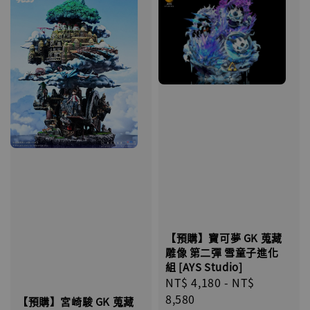
【預購】寶可夢 GK 蒐藏
雕像 第二彈 雪童子進化
組 [AYS Studio]
Regular
NT$ 4,180
-
NT$
price
8,580
【預購】宮崎駿 GK 蒐藏