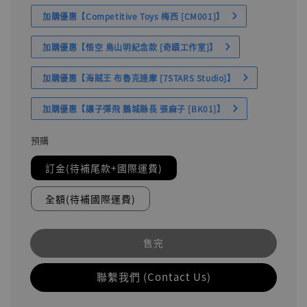
加購優惠【Competitive Toys 梅西 [CM001]】
加購優惠【悟空 鳥山明紀念款 [奇蹟工作室]】
加購優惠【海賊王 布魯克達摩 [7STARS Studio]】
加購優惠【讓子彈飛 鵝城縣長 張麻子 [BK01]】
預購
訂金(待補尾款+國際運費)
全額(待補國際運費)
售完
聯繫我們 (Contact Us)