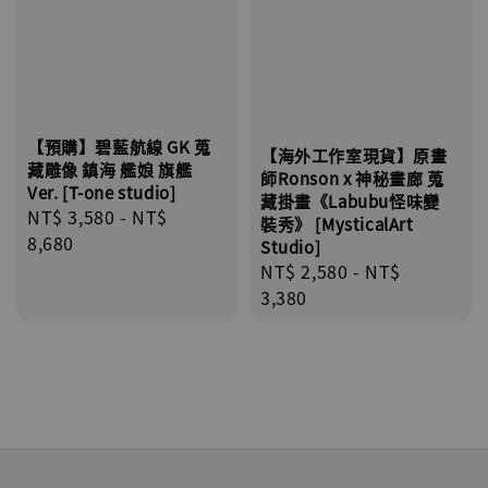
【預購】碧藍航線 GK 蒐
【海外工作室現貨】原畫
藏雕像 鎮海 艦娘 旗艦
師Ronson x 神秘畫廊 蒐
Ver. [T-one studio]
藏掛畫《Labubu怪味變
Regular
NT$ 3,580
-
NT$
裝秀》 [MysticalArt
price
8,680
Studio]
Regular
NT$ 2,580
-
NT$
price
3,380