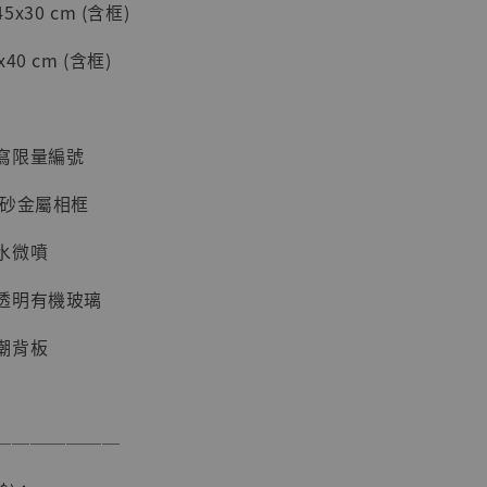
30 cm (含框)
加購優惠【海賊王 布魯克達摩 [7STARS Studio]】
0 cm (含框)
寫限量編號
磨砂金屬相框
水微噴
透明有機玻璃
現貨】海賊王
藏雕像 布魯
潮背板
[7STARS
]
-
+
───────