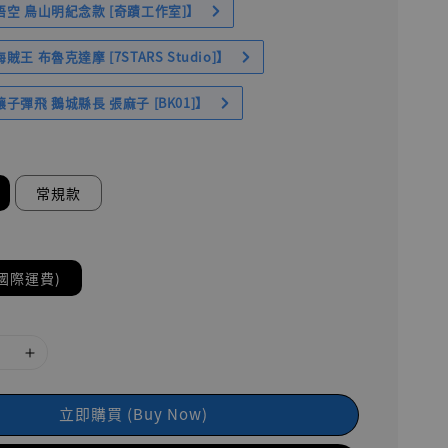
空 鳥山明紀念款 [奇蹟工作室]】
王 布魯克達摩 [7STARS Studio]】
子彈飛 鵝城縣長 張麻子 [BK01]】
常規款
國際運費)
立即購買 (Buy Now)