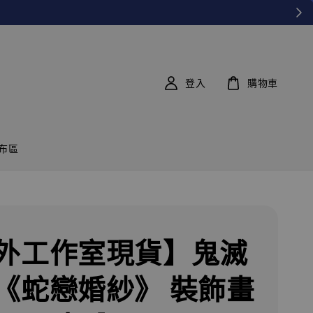
登入
購物車
布區
外工作室現貨】鬼滅
《蛇戀婚紗》 裝飾畫