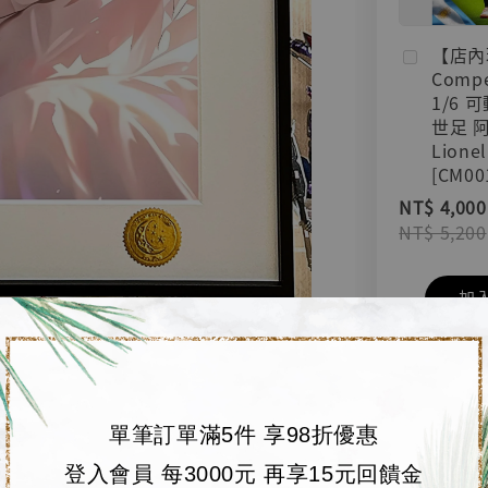
【店內
Compe
1/6 
世足 
Lionel
[CM00
NT$ 4,000
NT$ 5,200
加
單筆訂單滿5件 享98折優惠
登入會員 每3000元 再享15元回饋金