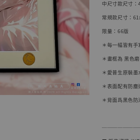
中尺寸款尺寸：45x
常規款尺寸：61x4
限量：66版
＊每一幅皆有手
＊畫框為 黑色
＊愛普生原裝墨
＊表面配有防塵
【店內
系列蒐
＊背面爲黑色防
克達摩 
Studio
NT$ 1,500
───────
NT$ 1,870