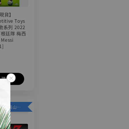
現貨】
titive Toys
可動系列 2022
阿根廷隊 梅西
 Messi
1]
入購物車
加購優惠【悟空 鳥山明紀念款 [奇蹟工作室]】