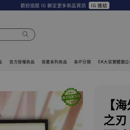
IG 連結
歡迎追蹤 IG 鎖定更多新品資訊
品
官方授權商品
掛畫系列商品
各IP分類
GK大貨實體圖公
【海
之刃