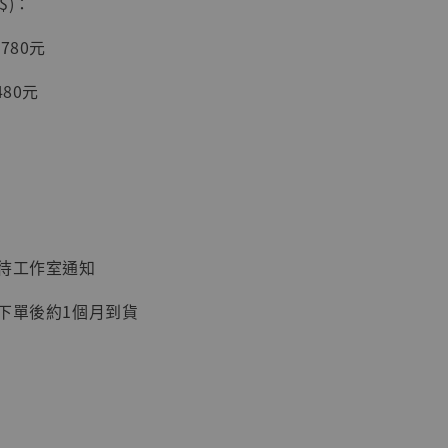
$)：
入購物車
780元
480元
加購優惠【讓子彈飛 鵝城縣長 張麻子 [BK01]】
：待工作室通知
：下單後約1個月到貨
】
UDIO 1/6系列
藏人偶 讓子