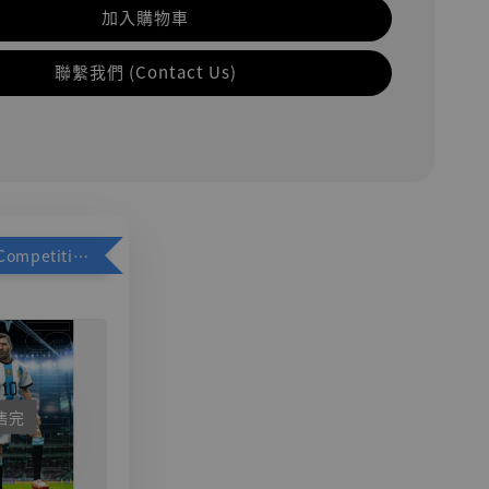
加入購物車
聯繫我們 (Contact Us)
加購優惠【Competitive Toys 梅西 [CM001]】
售完