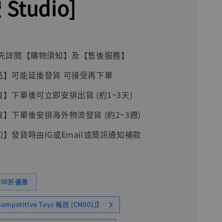
Studio]
前請先詳閱【購物須知】及【售後服務】
品】可能延後發貨 可接受再下單
貨】下單後可立即安排出貨 (約1~3天)
貨】下單後安排海外物流發貨 (約2~3週)
知】發貨時由IG或Email或簡訊通知補款
98折優惠
petitive Toys 梅西 [CM001]】