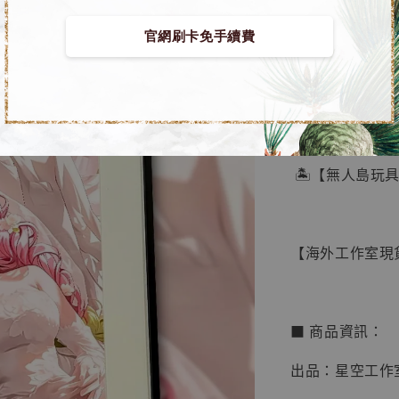
官網刷卡免手續費
【店內
🏝【無人島玩
系列蒐
鳥山明
工作室
【海外工作室現貨
NT$ 4,280
NT$ 5,580
■ 商品資訊：
加
出品：星空工作