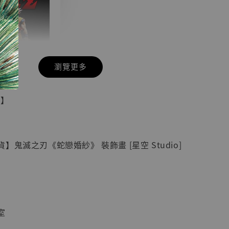
瀏覽更多
現貨】七龍珠
具】
藏雕像 悟空
紀念款 [奇蹟
]
】鬼滅之刃《蛇戀婚紗》 裝飾畫 [星空 Studio]
-
+
入購物車
室