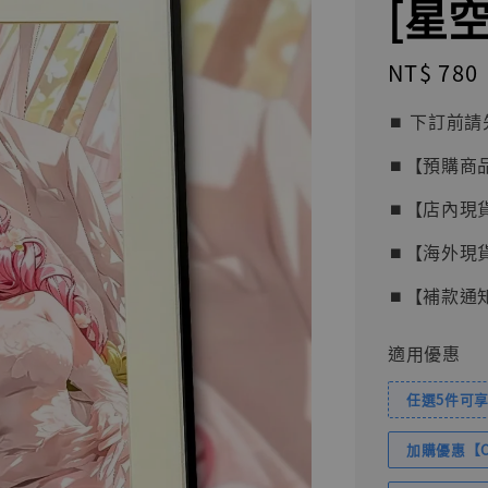
[星空 
Regular
NT$ 780
price
⏹︎ 下訂
⏹︎【預購商
⏹︎【店內現
⏹︎【海外現
⏹︎【補款通
適用優惠
任選5件可享
加購優惠【Com