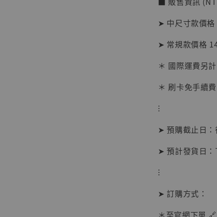
■ 販售資訊 (NT
加
➤ 中尺寸款價格 
➤ 常規款價格 1
＊ 國際運費另計
＊ 刷卡免手續費
⁝
➤ 預購截止日
➤ 預計發貨日
⁝
【現貨
➤ 訂購方式：
BJST
可動蒐
＊至官網下單 🔗