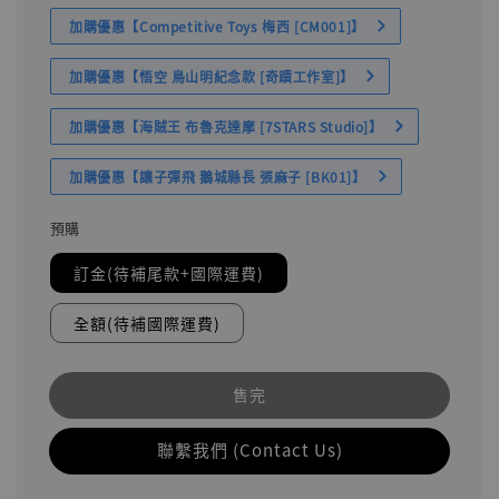
加購優惠【Competitive Toys 梅西 [CM001]】
加購優惠【悟空 鳥山明紀念款 [奇蹟工作室]】
加購優惠【海賊王 布魯克達摩 [7STARS Studio]】
加購優惠【讓子彈飛 鵝城縣長 張麻子 [BK01]】
預購
訂金(待補尾款+國際運費)
全額(待補國際運費)
售完
聯繫我們 (Contact Us)