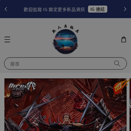
！
IG 連結
歡迎追蹤 IG 鎖定更多新品資訊
搜尋