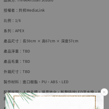
加入購物車
授權者：羚邦MediaLink
比例：1/6
加購優惠【海賊王 布魯克達摩 [7STARS Studio]】
系列：APEX
產品尺寸：長59cm × 高67cm × 深度57cm
產品淨重：TBD
產品毛重：TBD
外箱尺寸：TBD
製作材料：進口樹脂、PU、ABS、LED
配置說明：人物主體，場景地台，斬擊特效LED流水燈，伏
魔禦廚子內置LED燈，地台logo內置LED燈
藝術設計：ThreeArtisan