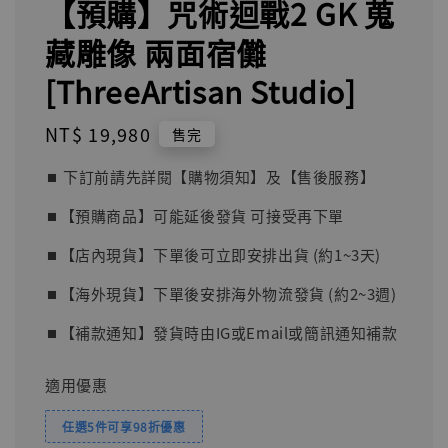
【預購】咒術迴戰2 GK 蒐
藏雕像 兩面宿儺
[ThreeArtisan Studio]
Regular
NT$ 19,980
售完
price
⏹︎ 下訂前請先詳閱【購物須知】及【售後服務】
⏹︎【預購商品】可能延後發貨 可接受再下單
⏹︎【店內現貨】下單後可立即安排出貨 (約1~3天)
⏹︎【海外現貨】下單後安排海外物流發貨 (約2~3週)
⏹︎【補款通知】發貨時由IG或Email或簡訊通知補款
適用優惠
任選5件可享98折優惠