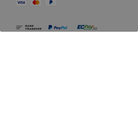
相關資訊
無人島玩具公司資訊
里程碑
聯絡我們
認識GK
GK 預購流程說明
常見問題Q&A
EZWay易利委APP教學
For overseas clients