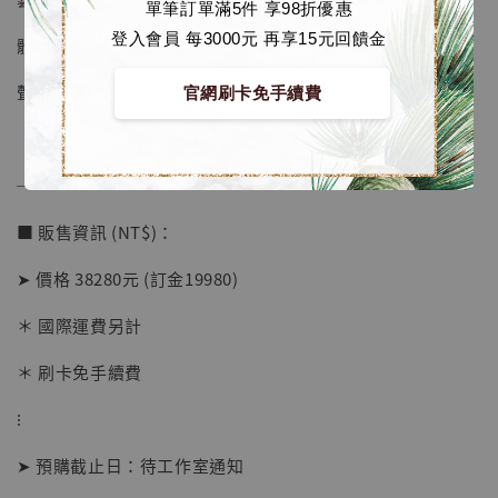
單筆訂單滿5件 享98折優惠
登入會員 每3000元 再享15元回饋金
體數：限量499體
聲控功能：說中日文”領域展開”可開燈；說”解”可關燈
官網刷卡免手續費
【店內現貨】海賊王 系列蒐藏雕像 布魯克達
摩 [7STARS Studio]
-
+
NT$ 1,500
──────────────
NT$ 1,870
■ 販售資訊 (NT$)：
加入購物車
➤ 價格 38280元 (訂金19980)
＊ 國際運費另計
＊ 刷卡免手續費
加購優惠【讓子彈飛 鵝城縣長 張麻子 [BK01]】
⁝
➤ 預購截止日：待工作室通知