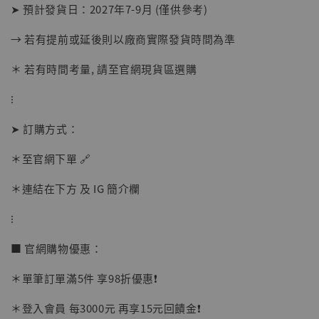
➤ 預計發貨日：2027年7-9月 (僅供參考)
→ 若有提前或延後則以廠商實際發貨時間為準
＊ 若有時間考量, 請至官網現貨區選購
⁝
➤ 訂購方式：
＊至官網下單 🔗
＊連結在下方 及 IG 簡介欄
⁝
【現貨】BJSTUDIO 1/6系列可動蒐藏人偶 讓
子彈飛 鵝城縣長 張麻子 [BK01]
■ 官網購物優惠：
-
+
NT$ 4,980
＊單筆訂單滿5件 享98折優惠❗️
NT$ 5,300
＊登入會員 每3000元 再享15元回饋金❗️