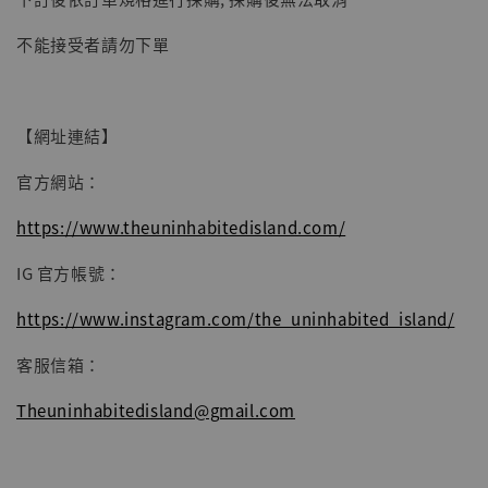
不能接受者請勿下單
【網址連結】
官方網站：
https://www.theuninhabitedisland.com/
IG 官方帳號：
https://www.instagram.com/the_uninhabited_island/
客服信箱：
Theuninhabitedisland@gmail.com