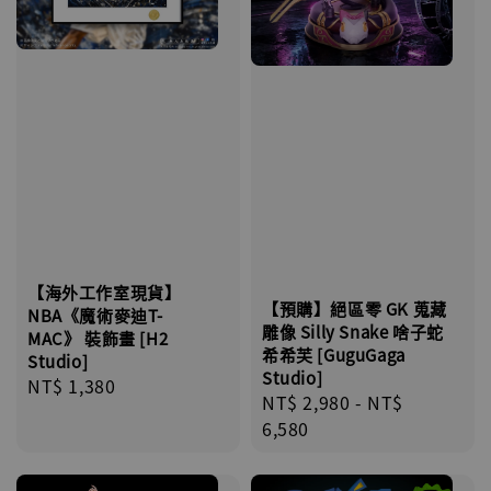
【海外工作室現貨】
【預購】絕區零 GK 蒐藏
NBA《魔術麥迪T-
雕像 Silly Snake 啥子蛇
MAC》 裝飾畫 [H2
希希芙 [GuguGaga
Studio]
Studio]
Regular
NT$ 1,380
Regular
NT$ 2,980
-
NT$
price
price
6,580