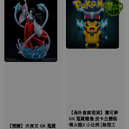
【海外倉庫現貨】寶可夢
GK 蒐藏雕像 皮卡丘變裝
噴火龍X 小比例 [無限工
【預購】犬夜叉 GK 蒐藏