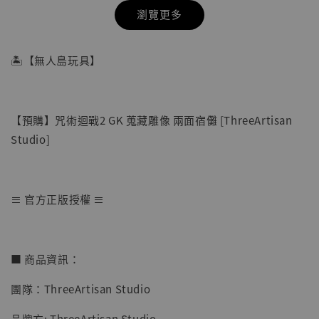
瀏覽更多
🏝【無人島玩具】
【預購】咒術迴戰2 GK 蒐藏雕像 兩面宿儺 [ThreeArtisan
Studio]
≡ 官方正版授權 ≡
【店內現貨】七龍珠 系列蒐藏雕像 悟空 鳥山
明紀念款 [奇蹟工作室]
■ 商品資訊：
-
+
NT$ 4,280
團隊：ThreeArtisan Studio
NT$ 5,580
品牌方: ThreeArtisan Studio