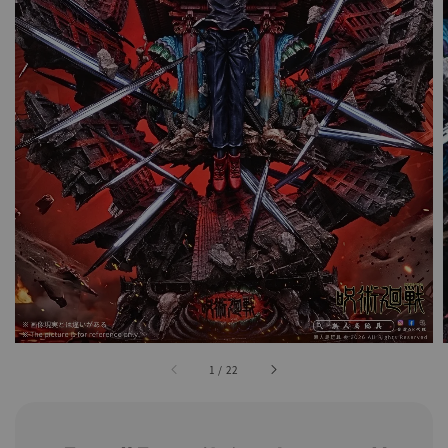
1
/
22