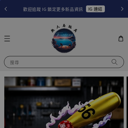
！
IG 連結
歡迎追蹤 IG 鎖定更多新品資訊
搜尋