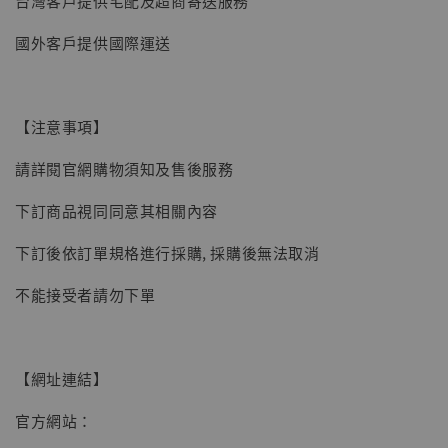
台灣客戶提供宅配及超商寄送服務
國外客戶提供國際運送
【注意事項】
請詳閱官網購物須知及售後服務
下訂商品視同同意其相關內容
下訂後依訂單規格進行採購, 採購後無法取消
不能接受者請勿下單
【現貨】BJSTUDIO 1/6系列可動蒐藏人偶 讓
子彈飛 鵝城縣長 張麻子 [BK01]
-
+
NT$ 4,980
【網址連結】
NT$ 5,300
官方網站：