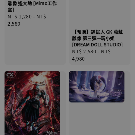
雕像 遙大地 [Mimo工作
室]
Regular
NT$ 1,280
-
NT$
price
2,580
【預購】鏈鋸人 GK 蒐藏
雕像 第三彈—瑪小姐
[DREAM DOLL STUDIO]
Regular
NT$ 2,580
-
NT$
price
4,980