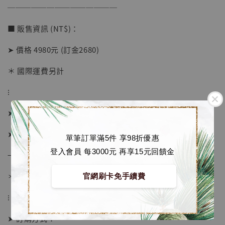
──────────────
加入購物車
■ 販售資訊 (NT$)：
➤ 價格 4980元 (訂金2680)
加購優惠【海賊王 布魯克達摩 [7STARS Studio]】
＊ 國際運費另計
⁝
➤ 預購截止日：待工作室通知
➤ 預計發貨日：2026年10-12月 (僅供參考)
單筆訂單滿5件 享98折優惠
登入會員 每3000元 再享15元回饋金
→ 若有提前或延後則以廠商實際發貨時間為準
＊ 若有時間考量, 請至官網現貨區選購
官網刷卡免手續費
⁝
➤ 訂購方式：