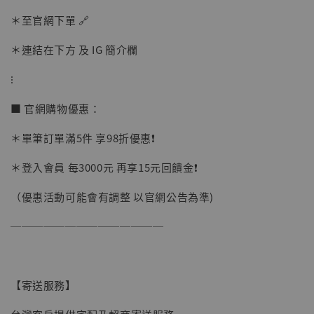
＊至官網下單 🔗
＊連結在下方 及 IG 簡介欄
【店內現貨】海賊王 系列蒐藏雕像 布魯克達
⁝
摩 [7STARS Studio]
-
+
■ 官網購物優惠：
NT$ 1,500
NT$ 1,870
＊單筆訂單滿5件 享98折優惠❗️
＊登入會員 每3000元 再享15元回饋金❗️
加入購物車
（優惠活動可能會有調整 以官網公告為準)
──────────────
加購優惠【讓子彈飛 鵝城縣長 張麻子 [BK01]】
【寄送服務】