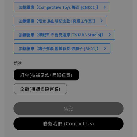
加購優惠【Competitive Toys 梅西 [CM001]】
加購優惠【悟空 鳥山明紀念款 [奇蹟工作室]】
加購優惠【海賊王 布魯克達摩 [7STARS Studio]】
加購優惠【讓子彈飛 鵝城縣長 張麻子 [BK01]】
預購
訂金(待補尾款+國際運費)
全額(待補國際運費)
售完
聯繫我們 (Contact Us)