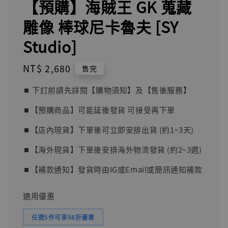
【預購】海賊王 GK 蒐藏
雕像 棒球尼卡魯夫 [SY
Studio]
Regular
NT$ 2,680
售完
price
⏹︎ 下訂前請先詳閱【購物須知】及【售後服務】
⏹︎【預購商品】可能延後發貨 可接受再下單
⏹︎【店內現貨】下單後可立即安排出貨 (約1~3天)
⏹︎【海外現貨】下單後安排海外物流發貨 (約2~3週)
⏹︎【補款通知】發貨時由IG或Email或簡訊通知補款
適用優惠
任選5件可享98折優惠