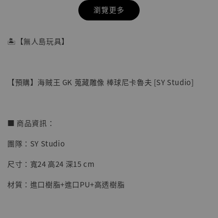
瀏覽更多
🏝【無人島玩具】
【預購】海賊王 GK 蒐藏雕像 棒球尼卡魯夫 [SY Studio]
■ 商品資訊：
團隊：SY Studio
【店內現貨】七龍珠 系列蒐藏雕像 悟空 鳥山
尺寸：寬24 高24 深15 cm
明紀念款 [奇蹟工作室]
材質：進口樹脂+進口PU+高透樹脂
-
+
NT$ 4,280
NT$ 5,580