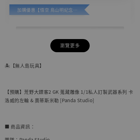
加購優惠【悟空 鳥山明紀念款 [奇蹟工作室]】
瀏覽更多
🏝【無人島玩具】
【預購】荒野大鏢客2 GK 蒐藏雕像 1/1私人訂製武器系列 卡
洛威的左輪 & 奧蒂斯米勒 [Panda Studio]
■ 商品資訊：
團隊：Panda Studio