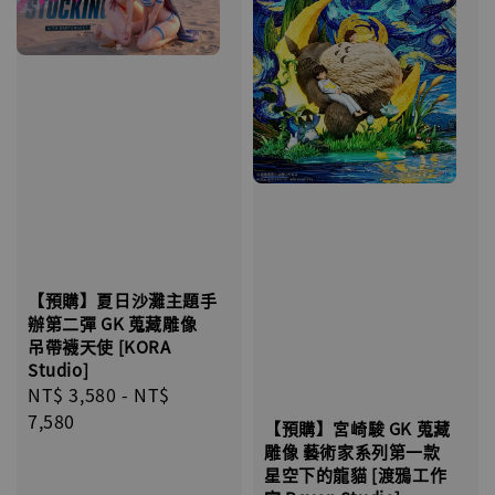
【預購】夏日沙灘主題手
辦第二彈 GK 蒐藏雕像
吊帶襪天使 [KORA
Studio]
Regular
NT$ 3,580
-
NT$
price
7,580
【預購】宮崎駿 GK 蒐藏
雕像 藝術家系列第一款
星空下的龍貓 [渡鴉工作