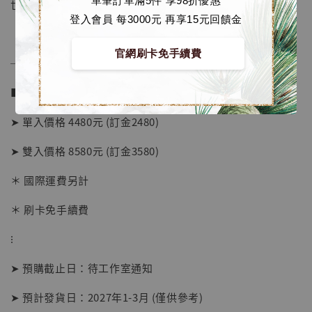
單筆訂單滿5件 享98折優惠
世界的玩家們。
登入會員 每3000元 再享15元回饋金
官網刷卡免手續費
──────────────
■ 販售資訊 (NT$)：
➤ 單入價格 4480元 (訂金2480)
➤ 雙入價格 8580元 (訂金3580)
【店內現貨】海賊王 系列蒐藏雕像 布魯克達
摩 [7STARS Studio]
＊ 國際運費另計
-
+
NT$ 1,500
＊ 刷卡免手續費
NT$ 1,870
⁝
加入購物車
➤ 預購截止日：待工作室通知
➤ 預計發貨日：2027年1-3月 (僅供參考)