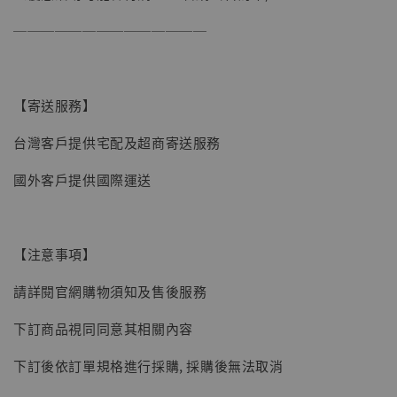
子彈飛 鵝城縣長 張麻子 [BK01]
──────────────
-
+
NT$ 4,980
NT$ 5,300
【寄送服務】
加入購物車
台灣客戶提供宅配及超商寄送服務
國外客戶提供國際運送
【注意事項】
請詳閱官網購物須知及售後服務
下訂商品視同同意其相關內容
下訂後依訂單規格進行採購, 採購後無法取消