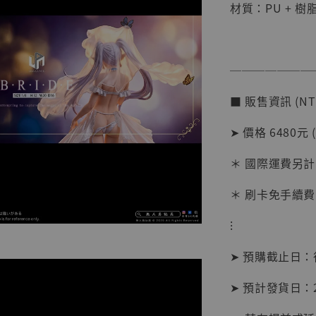
材質：PU + 樹
───────
■ 販售資訊 (NT
➤ 價格 6480元 
【店內
系列蒐
＊ 國際運費另計
克達摩 
Studio
＊ 刷卡免手續費
NT$ 1,500
⁝
NT$ 1,870
➤ 預購截止日
加
➤ 預計發貨日：20