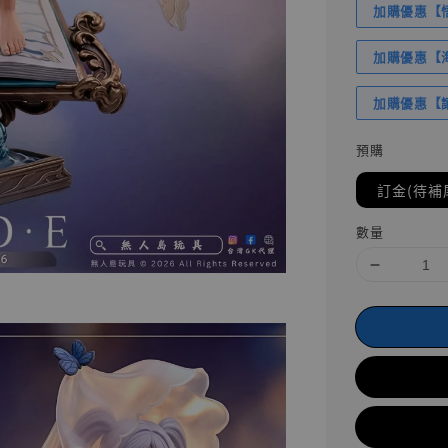
加購優惠【悟
加購優惠【海賊
加購優惠【讓
預購
訂金(待補
數量