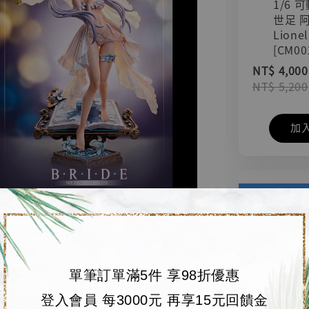
1/6 
世足 
Lionel
[CM00
NT$ 4,000
NT$ 5,200
加
單筆訂單滿5件 享98折優惠
登入會員 每3000元 再享15元回饋金