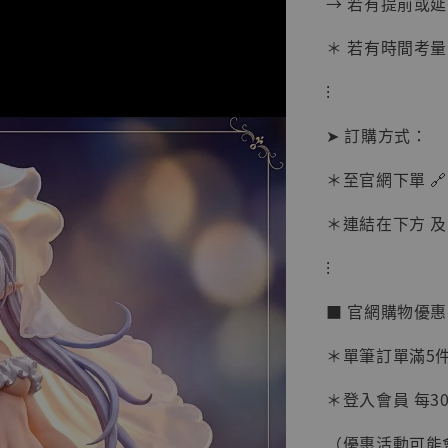
→ 若有提前或
＊ 若有時間考量
⁝
➤ 訂購方式：
＊至官網下單 🔗
＊連結在下方 及 
⁝
【現貨
■ 官網購物優
BJST
可動蒐
＊單筆訂單滿5件 
彈飛 
子 [BK
＊登入會員 每30
NT$ 4,980
（優惠活動可能