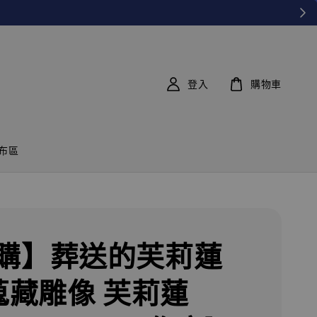
登入
購物車
布區
購】葬送的芙莉蓮
 蒐藏雕像 芙莉蓮