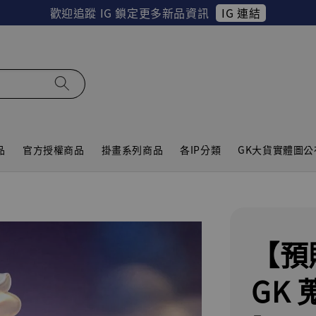
IG 連結
歡迎追蹤 IG 鎖定更多新品資訊
品
官方授權商品
掛畫系列商品
各IP分類
GK大貨實體圖公
【預
GK