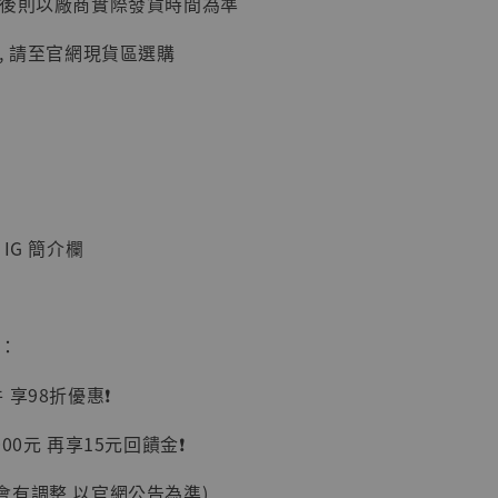
延後則以廠商實際發貨時間為準
加購優惠【讓子彈飛 鵝城縣長 張麻子 [BK01]】
, 請至官網現貨區選購
IG 簡介欄
】
惠：
UDIO 1/6系列
藏人偶 讓子
享98折優惠❗️
鵝城縣長 張麻
01]
00元 再享15元回饋金❗️
-
+
會有調整 以官網公告為準)