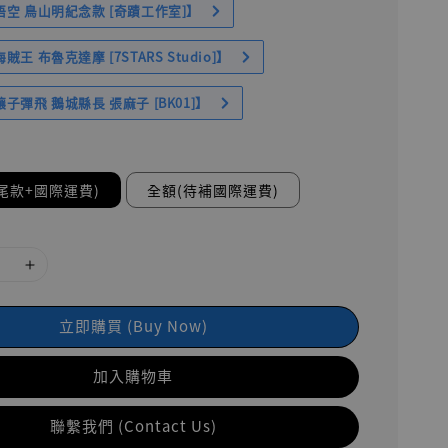
空 鳥山明紀念款 [奇蹟工作室]】
王 布魯克達摩 [7STARS Studio]】
子彈飛 鵝城縣長 張麻子 [BK01]】
尾款+國際運費)
全額(待補國際運費)
立即購買 (Buy Now)
加入購物車
聯繫我們 (Contact Us)