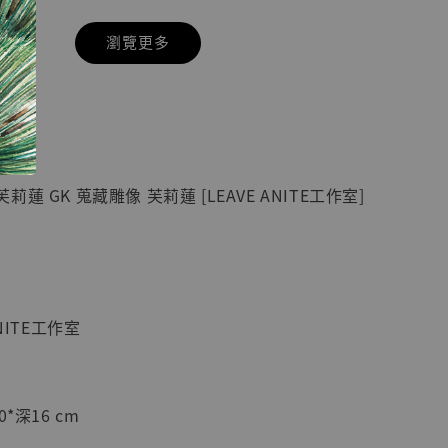
瀏覽更多
現貨】七龍珠
】
藏雕像 悟空
紀念款 [奇蹟
]
蓮 GK 蒐藏雕像 芙莉蓮 [LEAVE ANITE工作室]
-
+
入購物車
NITE工作室
加購優惠【海賊王 布魯克達摩 [7STARS Studio]】
*深16 cm