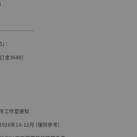
脂
───────
$)：
(訂金3680)
現貨】海賊王
藏雕像 布魯
[7STARS
]
-
+
：待工作室通知
入購物車
26年10-12月 (僅供參考)