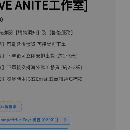
AVE ANITE工作室]
0
前請先詳閱【購物須知】及【售後服務】
品】可能延後發貨 可接受再下單
貨】下單後可立即安排出貨 (約1~3天)
貨】下單後安排海外物流發貨 (約2~3週)
知】發貨時由IG或Email或簡訊通知補款
98折優惠
petitive Toys 梅西 [CM001]】