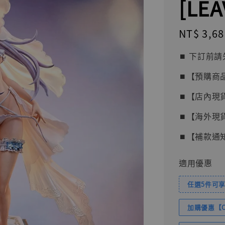
[LE
Regular
NT$ 3,68
price
⏹︎ 下訂
⏹︎【預購商
⏹︎【店內現
⏹︎【海外現
⏹︎【補款通
適用優惠
任選5件可享
加購優惠【Com