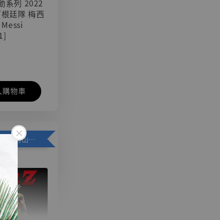
可動系列 2022
阿根廷隊 梅西
 Messi
1]
入購物車
加購優惠【悟空 鳥山明紀念款 [奇蹟工作室]】