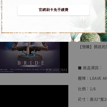
官網刷卡免手續費
【店內
🏝【無人島玩具
系列蒐
鳥山明
工作室
【預購】葬送的芙莉
NT$ 4,280
NT$ 5,580
■ 商品資訊：
加
團隊：LEAVE A
比例：1/6
尺寸：高32*寬20