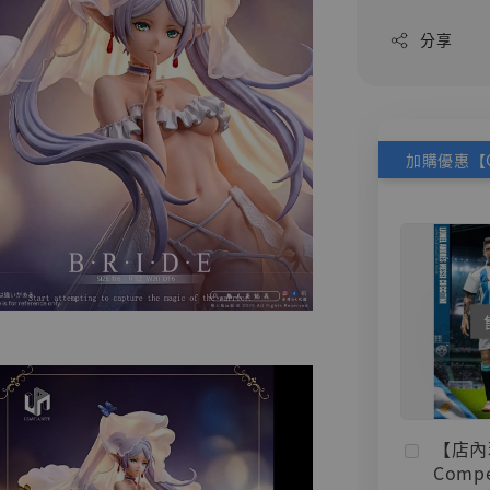
分享
【店內
Compe