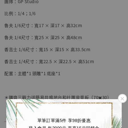
團隊：GP Studio
【店內現貨】七龍珠 系列蒐藏雕像 悟空 鳥山
明紀念款 [奇蹟工作室]
比例：1/4；1/6
-
+
NT$ 4,280
魯夫 1/6尺寸：寬17 × 深17 × 高32cm
NT$ 5,580
魯夫 1/4尺寸：寬25 × 深25 × 高48cm
加入購物車
香吉士 1/6尺寸：寬15 × 深15 × 高33.5cm
香吉士 1/4尺寸：寬22.5 × 深22.5 × 高51cm
加購優惠【海賊王 布魯克達摩 [7STARS Studio]】
配置：主體*1 頭雕*1 底座*1
＊購齊三戰力送簡易共鳴地台和社團背景板（70✖️30）
單筆訂單滿5件 享98折優惠
──────────────