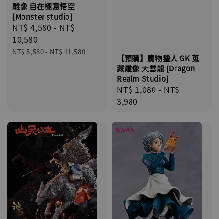
雕像 自在極意悟空
[Monster studio]
Sale
NT$ 4,580
-
NT$
price
10,580
Regular
NT$ 5,580
-
NT$ 11,580
【預購】魔物獵人 GK 蒐
price
藏雕像 天彗龍 [Dragon
Realm Studio]
Regular
NT$ 1,080
-
NT$
price
3,980