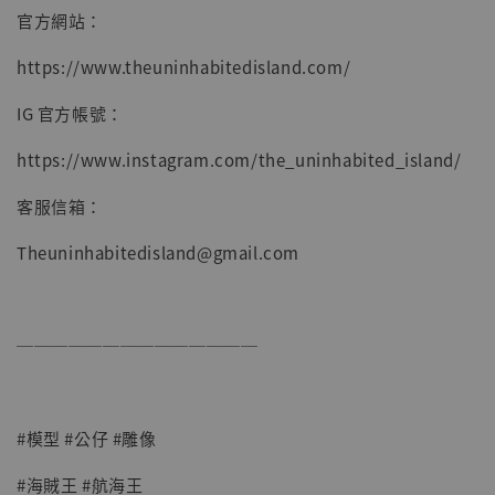
官方網站：
https://www.theuninhabitedisland.com/
IG 官方帳號：
https://www.instagram.com/the_uninhabited_island/
客服信箱：
Theuninhabitedisland@gmail.com
──────────────
#模型 #公仔 #雕像
#海賊王 #航海王