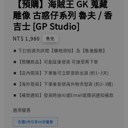
【預購】海賊王 GK 蒐藏
雕像 古惑仔系列 魯夫 / 香
吉士 [GP Studio]
Regular
NT$ 1,980
售完
price
⏹︎ 下訂前請先詳閱【購物須知】及【售後服務】
⏹︎【預購商品】可能延後發貨 可接受再下單
⏹︎【店內現貨】下單後可立即安排出貨 (約1~3天)
⏹︎【海外現貨】下單後安排海外物流發貨 (約2~3週)
⏹︎【補款通知】發貨時由IG或Email或簡訊通知補款
適用優惠
任選5件可享98折優惠