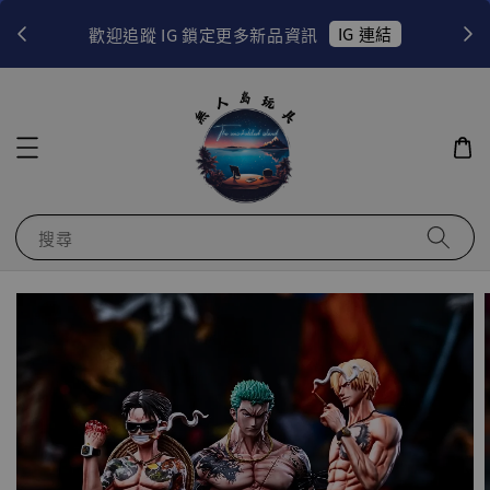
！
IG 連結
歡迎追蹤 IG 鎖定更多新品資訊
搜尋