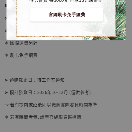
登入會員 每3000元 再享15元回饋金
■ 販售資訊 (NT$)：
官網刷卡免手續費
➤ 1/4比例價格 7980元 (訂金3280)
➤ 1/6比例價格 3980元 (訂金1980)
＊ 國際運費另計
＊ 刷卡免手續費
⁝
【店內現貨】海賊王 系列蒐藏雕像 布魯克達
摩 [7STARS Studio]
➤ 預購截止日：待工作室通知
-
+
NT$ 1,500
NT$ 1,870
➤ 預計發貨日：2026年10-12月 (僅供參考)
→ 若有提前或延後則以廠商實際發貨時間為準
加入購物車
＊ 若有時間考量, 請至官網現貨區選購
⁝