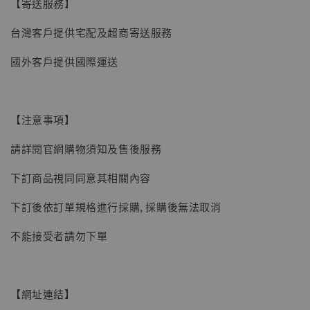
【現貨】BJSTUDIO 1/6系列可動蒐藏人偶 讓
【寄送服務】
子彈飛 鵝城縣長 張麻子 [BK01]
台灣客戶提供宅配及超商寄送服務
-
+
NT$ 4,980
NT$ 5,300
國外客戶提供國際運送
加入購物車
【注意事項】
請詳閱官網購物須知及售後服務
下訂商品視同同意其相關內容
下訂後依訂單規格進行採購, 採購後無法取消
不能接受者請勿下單
【網址連結】