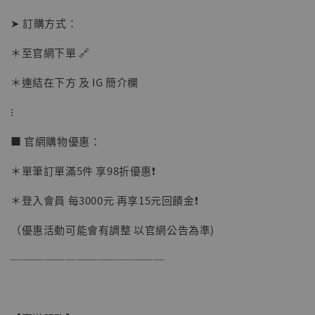
加購優惠【讓子彈飛 鵝城縣長 張麻子 [BK01]】
➤ 訂購方式：
＊至官網下單 🔗
＊連結在下方 及 IG 簡介欄
⁝
■ 官網購物優惠：
＊單筆訂單滿5件 享98折優惠❗️
＊登入會員 每3000元 再享15元回饋金❗️
（優惠活動可能會有調整 以官網公告為準)
──────────────