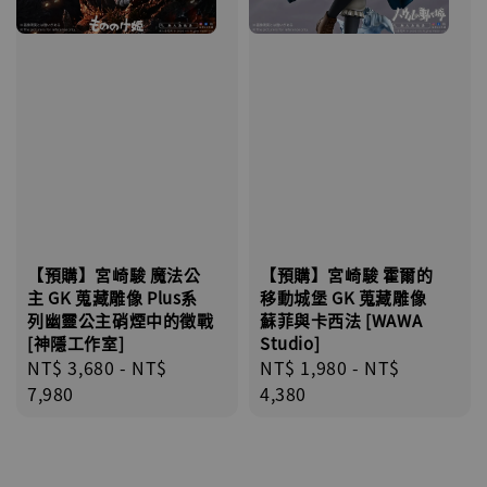
【預購】宮崎駿 魔法公
【預購】宮崎駿 霍爾的
主 GK 蒐藏雕像 Plus系
移動城堡 GK 蒐藏雕像
列幽靈公主硝煙中的徵戰
蘇菲與卡西法 [WAWA
[神隱工作室]
Studio]
Regular
NT$ 3,680
-
NT$
Regular
NT$ 1,980
-
NT$
price
7,980
price
4,380