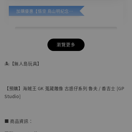
加購優惠【悟空 鳥山明紀念款 [奇蹟工作室]】
瀏覽更多
🏝【無人島玩具】
【預購】海賊王 GK 蒐藏雕像 古惑仔系列 魯夫 / 香吉士 [GP
Studio]
■ 商品資訊：