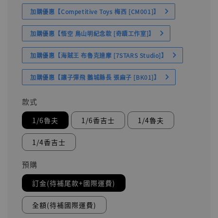
加購優惠【Competitive Toys 梅西 [CM001]】
加購優惠【悟空 鳥山明紀念款 [奇蹟工作室]】
加購優惠【海賊王 布魯克達摩 [7STARS Studio]】
加購優惠【讓子彈飛 鵝城縣長 張麻子 [BK01]】
款式
1/6魯夫
1/6香吉士
1/4魯夫
1/4香吉士
預購
訂金(待補尾款+國際運費)
全額(待補國際運費)