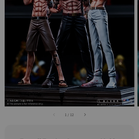
1
/
12