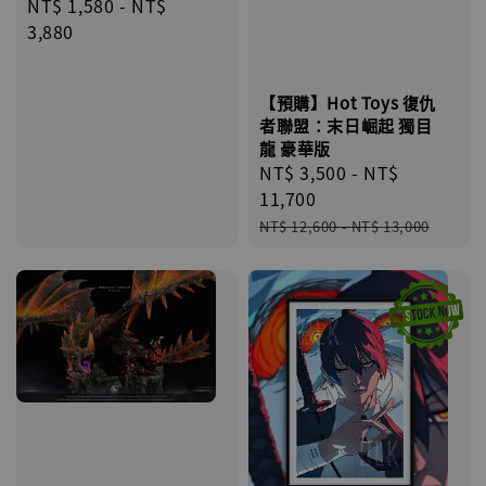
Regular
NT$ 1,580
-
NT$
price
3,880
【預購】Hot Toys 復仇
者聯盟：末日崛起 獨目
龍 豪華版
Sale
NT$ 3,500
-
NT$
price
11,700
Regular
NT$ 12,600
-
NT$ 13,000
price