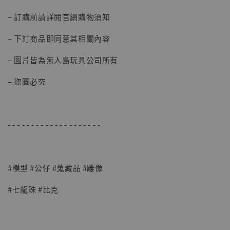
加購優惠【讓子彈飛 鵝城縣長 張麻子 [BK01]】
– 訂購前請詳閱官網購物須知
– 下訂商品即同意其相關內容
– 圖片皆為無人島玩具公司所有
– 盜圖必究
- - - - - - - - - - - - - - - - - - - -
#模型 #公仔 #蒐藏品 #雕像
#七龍珠 #比克
【現貨】BJSTUDIO 1/6系列可動蒐藏人偶 讓