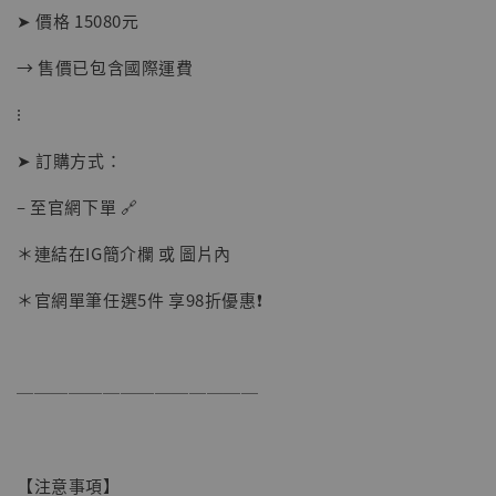
➤ 價格 15080元
→ 售價已包含國際運費
⁝
➤ 訂購方式：
– 至官網下單 🔗
【店內現貨】海賊王 系列蒐藏雕像 布魯克達
＊連結在IG簡介欄 或 圖片內
摩 [7STARS Studio]
-
+
＊官網單筆任選5件 享98折優惠❗️
NT$ 1,500
NT$ 1,870
──────────────
加入購物車
【注意事項】