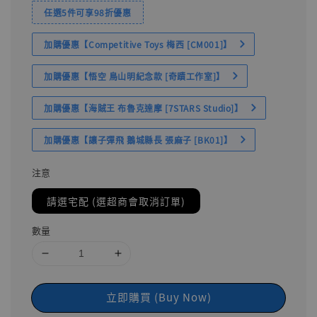
任選5件可享98折優惠
加購優惠【Competitive Toys 梅西 [CM001]】
加購優惠【悟空 鳥山明紀念款 [奇蹟工作室]】
加購優惠【海賊王 布魯克達摩 [7STARS Studio]】
加購優惠【讓子彈飛 鵝城縣長 張麻子 [BK01]】
注意
請選宅配 (選超商會取消訂單)
數量
立即購買 (Buy Now)