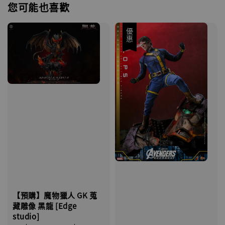
子彈飛 鵝城縣長 張麻子 [BK01]
您可能也喜歡
-
+
NT$ 4,980
NT$ 5,300
優惠
加入購物車
【預購】魔物獵人 GK 蒐
藏雕像 黑龍 [Edge
studio]