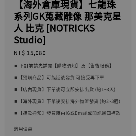
【海外倉庫現貨】七龍珠
系列GK蒐藏雕像 那美克星
人 比克 [NOTRICKS
Studio]
Regular
NT$ 15,080
price
⏹︎ 下訂前請先詳閱【購物須知】及【售後服務】
⏹︎【預購商品】可能延後發貨 可接受再下單
⏹︎【店內現貨】下單後可立即安排出貨 (約1~3天)
⏹︎【海外現貨】下單後安排海外物流發貨 (約2~3週)
⏹︎【補款通知】發貨時由IG或Email或簡訊通知補款
適用優惠