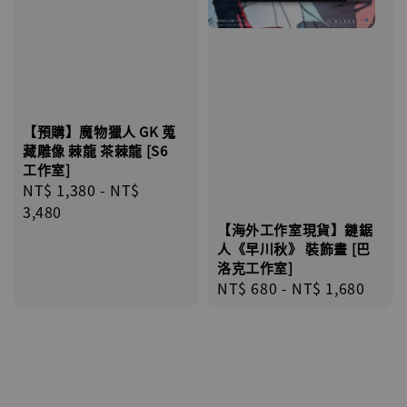
【預購】魔物獵人 GK 蒐
藏雕像 棘龍 茶棘龍 [S6
工作室]
Regular
NT$ 1,380
-
NT$
price
3,480
【海外工作室現貨】鏈鋸
人《早川秋》 裝飾畫 [巴
洛克工作室]
Regular
NT$ 680
-
NT$ 1,680
price