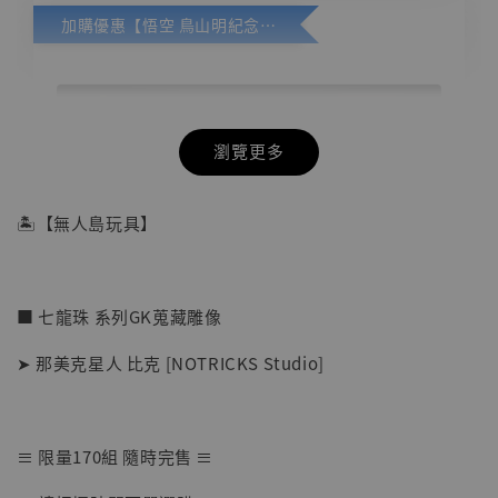
加購優惠【悟空 鳥山明紀念款 [奇蹟工作室]】
瀏覽更多
🏝【無人島玩具】
■ 七龍珠 系列GK蒐藏雕像
➤ 那美克星人 比克 [NOTRICKS Studio]
≡ 限量170組 隨時完售 ≡