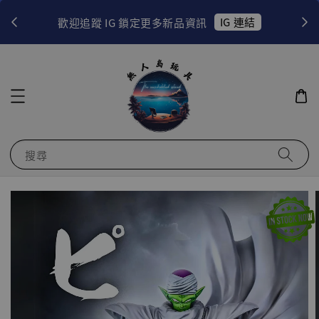
！
IG 連結
歡迎追蹤 IG 鎖定更多新品資訊
搜尋