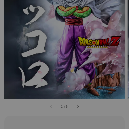
1
/
9