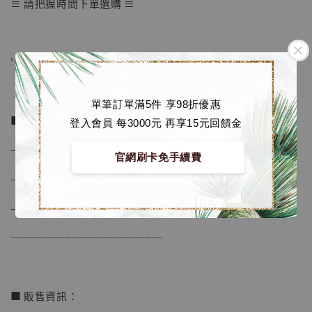
【店內現貨】七龍珠 系列蒐藏雕像 悟空 鳥山
≡ 請把握時間下單選購 ≡
明紀念款 [奇蹟工作室]
-
+
NT$ 4,280
NT$ 5,580
' ' ' ' ' ' ' ' ' ' ' ' ' ' ' ' ' ' ' ' ' ' ' ' ' '
加入購物車
單筆訂單滿5件 享98折優惠
■ 商品資訊：
登入會員 每3000元 再享15元回饋金
– 比例 1/6
官網刷卡免手續費
加購優惠【海賊王 布魯克達摩 [7STARS Studio]】
– 尺寸 H60 W46.7 D42.1 cm
– 材質為 高級樹脂, PU
──────────────
■ 販售資訊：