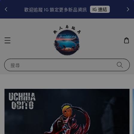
！
IG 連結
歡迎追蹤 IG 鎖定更多新品資訊
搜尋