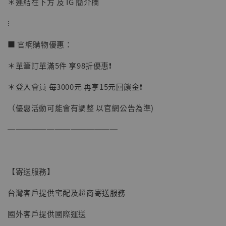
＊連結在下方 及 IG 簡介欄
加購優惠【讓子彈飛 鵝城縣長 張麻子 [BK01]】
⁝
■ 官網購物優惠：
＊單筆訂單滿5件 享98折優惠❗️
＊登入會員 每3000元 再享15元回饋金❗️
（優惠活動可能會有調整 以官網公告為準)
──────────────
【寄送服務】
台灣客戶提供宅配及超商寄送服務
國外客戶提供國際運送