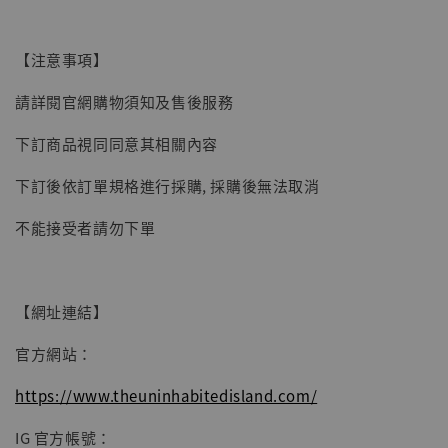
【現貨】BJSTUDIO 1/6系列可動蒐藏人偶 讓
子彈飛 鵝城縣長 張麻子 [BK01]
【注意事項】
-
+
NT$ 4,980
NT$ 5,300
請詳閱官網購物須知及售後服務
下訂商品視同同意其相關內容
加入購物車
下訂後依訂單規格進行採購, 採購後無法取消
不能接受者請勿下單
【網址連結】
官方網站：
https://www.theuninhabitedisland.com/
IG 官方帳號：