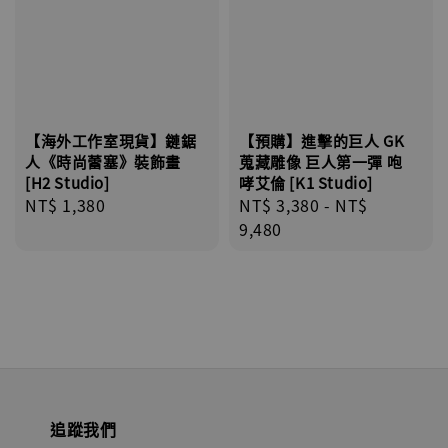
【海外工作室現貨】鏈鋸
【預購】進擊的巨人 GK
人《時尚蕾塞》裝飾畫
蒐藏雕像 巨人第一彈 咆
[H2 Studio]
哮艾倫 [K1 Studio]
Regular
NT$ 1,380
Regular
NT$ 3,380
-
NT$
price
price
9,480
追蹤我們