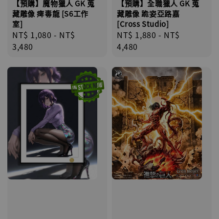
【預購】魔物獵人 GK 蒐
【預購】全職獵人 GK 蒐
藏雕像 痺毒龍 [S6工作
藏雕像 跪姿亞路嘉
室]
[Cross Studio]
Regular
NT$ 1,080
-
NT$
Regular
NT$ 1,880
-
NT$
price
3,480
price
4,480