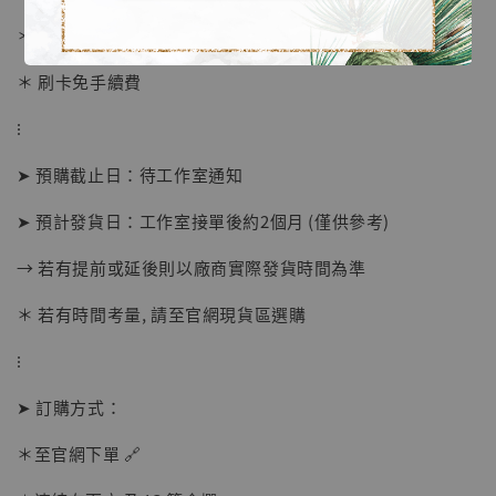
＊ 國際運費另計
＊ 刷卡免手續費
⁝
➤ 預購截止日：待工作室通知
➤ 預計發貨日：工作室接單後約2個月 (僅供參考)
→ 若有提前或延後則以廠商實際發貨時間為準
【店內現貨】海賊王 系列蒐藏雕像 布魯克達
摩 [7STARS Studio]
＊ 若有時間考量, 請至官網現貨區選購
-
+
NT$ 1,500
NT$ 1,870
⁝
➤ 訂購方式：
加入購物車
＊至官網下單 🔗