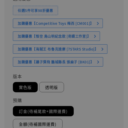
任選5件可享98折優惠
加購優惠【Competitive Toys 梅西 [CM001]】
加購優惠【悟空 鳥山明紀念款 [奇蹟工作室]】
加購優惠【海賊王 布魯克達摩 [7STARS Studio]】
加購優惠【讓子彈飛 鵝城縣長 張麻子 [BK01]】
版本
實色版
透明版
預購
訂金(待補尾款+國際運費)
全額(待補國際運費)