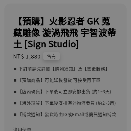
【預購】火影忍者 GK 蒐
藏雕像 漩渦飛飛 宇智波帶
土 [Sign Studio]
Regular
NT$ 1,880
售完
price
⏹︎ 下訂前請先詳閱【購物須知】及【售後服務】
⏹︎【預購商品】可能延後發貨 可接受再下單
⏹︎【店內現貨】下單後可立即安排出貨 (約1~3天)
⏹︎【海外現貨】下單後安排海外物流發貨 (約2~3週)
⏹︎【補款通知】發貨時由IG或Email或簡訊通知補款
適用優惠