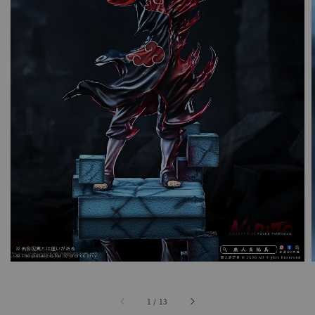
1
/
13