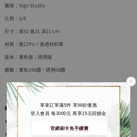
團隊：Sign Studio
【店內現貨】七龍珠 系列蒐藏雕像 悟空 鳥山
明紀念款 [奇蹟工作室]
比例：1/6
-
+
NT$ 4,280
尺寸：高32 寬21 深21 cm
NT$ 5,580
材質：進口PU + 高透材料等
加入購物車
版本：實色版；透明版
體數：實色168體，透明68體
加購優惠【海賊王 布魯克達摩 [7STARS Studio]】
──────────────
單筆訂單滿5件 享98折優惠
■ 販售資訊 (NT$)：
登入會員 每3000元 再享15元回饋金
➤ 實色版價格 3480元 (訂金1880)
官網刷卡免手續費
➤ 透明版價格 3980元 (訂金2380)