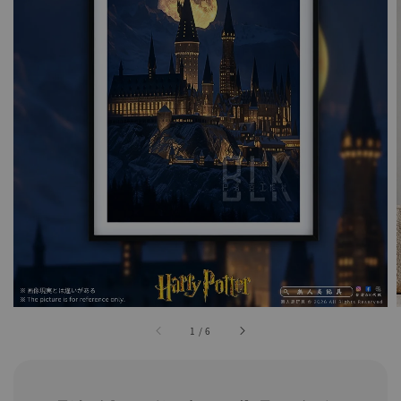
1
/
6