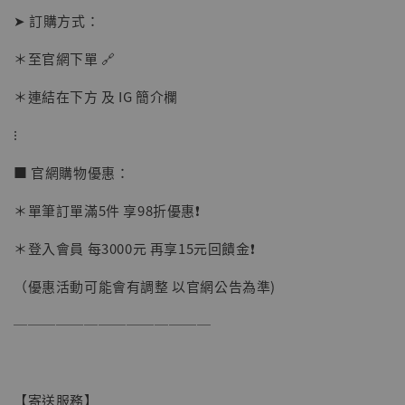
➤ 訂購方式：
加購優惠【讓子彈飛 鵝城縣長 張麻子 [BK01]】
＊至官網下單 🔗
＊連結在下方 及 IG 簡介欄
⁝
■ 官網購物優惠：
＊單筆訂單滿5件 享98折優惠❗️
＊登入會員 每3000元 再享15元回饋金❗️
（優惠活動可能會有調整 以官網公告為準)
──────────────
【寄送服務】