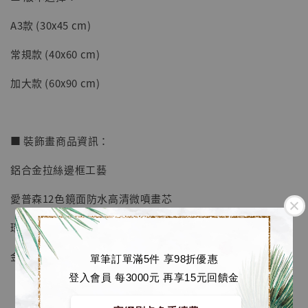
A3款 (30x45 cm)
【店內現貨】七龍珠 系列蒐藏雕像 悟空 鳥山
明紀念款 [奇蹟工作室]
常規款 (40x60 cm)
-
+
NT$ 4,280
加大款 (60x90 cm)
NT$ 5,580
加入購物車
■ 裝飾畫商品資訊：
鋁合金拉絲邊框工藝
加購優惠【海賊王 布魯克達摩 [7STARS Studio]】
愛普森12色鏡面防水高清微噴畫芯
環保加厚防潮板
金屬掛鉤
單筆訂單滿5件 享98折優惠
登入會員 每3000元 再享15元回饋金