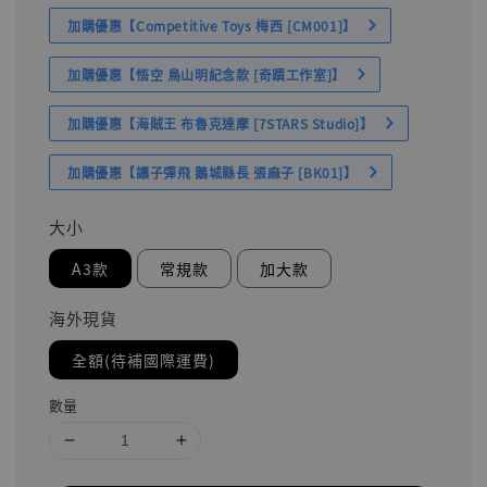
加購優惠【Competitive Toys 梅西 [CM001]】
加購優惠【悟空 鳥山明紀念款 [奇蹟工作室]】
加購優惠【海賊王 布魯克達摩 [7STARS Studio]】
加購優惠【讓子彈飛 鵝城縣長 張麻子 [BK01]】
大小
A3款
常規款
加大款
海外現貨
全額(待補國際運費)
數量