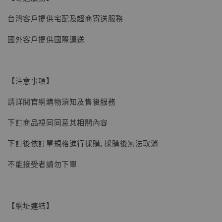
【現貨】BJSTUDIO 1/6系列可動蒐藏人偶 讓
台灣客戶提供宅配及超商寄送服務
子彈飛 鵝城縣長 張麻子 [BK01]
國外客戶提供國際運送
-
+
NT$ 4,980
NT$ 5,300
【注意事項】
加入購物車
請詳閱官網購物須知及售後服務
下訂商品視同同意其相關內容
下訂後依訂單規格進行採購, 採購後無法取消
不能接受者請勿下單
【網址連結】