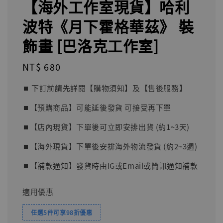
【海外工作室現貨】哈利
波特《月下霍格華茲》 裝
飾畫 [巴洛克工作室]
Regular
NT$ 680
price
⏹︎ 下訂前請先詳閱【購物須知】及【售後服務】
⏹︎【預購商品】可能延後發貨 可接受再下單
⏹︎【店內現貨】下單後可立即安排出貨 (約1~3天)
⏹︎【海外現貨】下單後安排海外物流發貨 (約2~3週)
⏹︎【補款通知】發貨時由IG或Email或簡訊通知補款
適用優惠
任選5件可享98折優惠