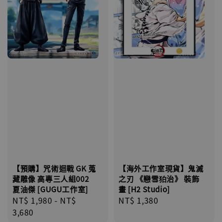
【海外工作室現貨】鬼滅
【預購】咒術迴戰 GK 蒐
之刃 《戀雪狛治》 裝飾
藏雕像 高專三人組002
畫 [H2 Studio]
夏油傑 [GUGU工作室]
Regular
NT$ 1,380
Regular
NT$ 1,980
-
NT$
price
price
3,680