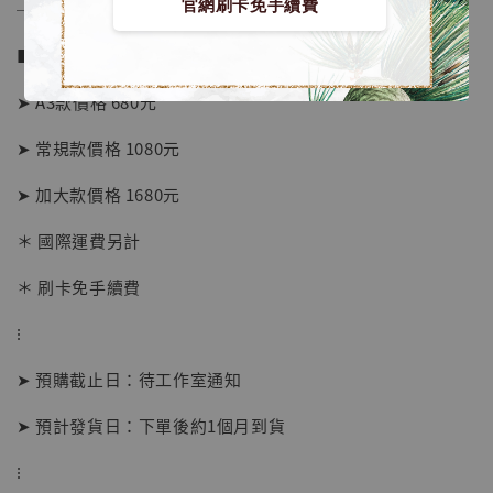
官網刷卡免手續費
──────────────
■ 販售資訊 (NT$)：
➤ A3款價格 680元
➤ 常規款價格 1080元
➤ 加大款價格 1680元
＊ 國際運費另計
＊ 刷卡免手續費
【店內現貨】海賊王 系列蒐藏雕像 布魯克達
摩 [7STARS Studio]
⁝
-
+
NT$ 1,500
NT$ 1,870
➤ 預購截止日：待工作室通知
➤ 預計發貨日：下單後約1個月到貨
加入購物車
⁝