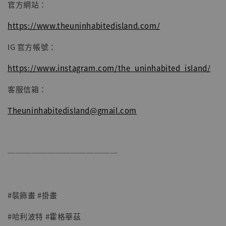
官方網站：
https://www.theuninhabitedisland.com/
IG 官方帳號：
https://www.instagram.com/the_uninhabited_island/
客服信箱：
Theuninhabitedisland@gmail.com
──────────────
#裝飾畫 #掛畫
#哈利波特 #霍格華茲