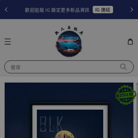
！
IG 連結
歡迎追蹤 IG 鎖定更多新品資訊
搜尋