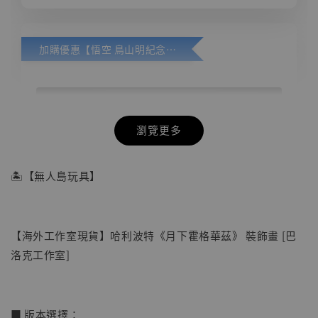
加購優惠【悟空 鳥山明紀念款 [奇蹟工作室]】
瀏覽更多
🏝【無人島玩具】
【海外工作室現貨】哈利波特《月下霍格華茲》 裝飾畫 [巴
洛克工作室]
■ 版本選擇：