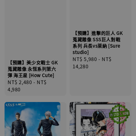
【預購】進擊的巨人 GK
蒐藏雕像 SSS巨人對戰
系列 兵長vs萊納 [Sure
studio]
Regular
NT$ 5,980
-
NT$
【預購】美少女戰士 GK
price
14,280
蒐藏雕像 永恆系列第六
彈 海王星 [How Cute]
Regular
NT$ 2,480
-
NT$
price
4,980