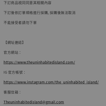
下訂商品視同同意其相關內容
子彈飛 鵝城縣長 張麻子 [BK01]
-
+
NT$ 4,980
下訂後依訂單規格進行採購, 採購後無法取消
NT$ 5,300
不能接受者請勿下單
加入購物車
【網址連結】
官方網站：
https://www.theuninhabitedisland.com/
IG 官方帳號：
https://www.instagram.com/the_uninhabited_island/
客服信箱：
Theuninhabitedisland@gmail.com