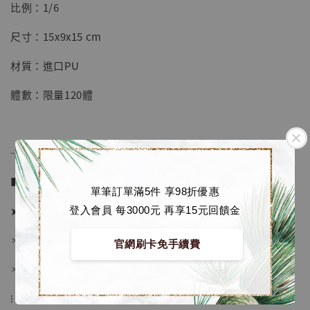
【店內現貨】七龍珠 系列蒐藏雕像 悟空 鳥山
比例：1/6
明紀念款 [奇蹟工作室]
尺寸：15x9x15 cm
-
+
NT$ 4,280
NT$ 5,580
材質：進口PU
體數：限量120體
加入購物車
──────────────
加購優惠【海賊王 布魯克達摩 [7STARS Studio]】
■ 販售資訊 (NT$)：
單筆訂單滿5件 享98折優惠
➤ 價格 2180元 (訂金1280)
登入會員 每3000元 再享15元回饋金
＊ 國際運費另計
官網刷卡免手續費
＊ 刷卡免手續費
⁝