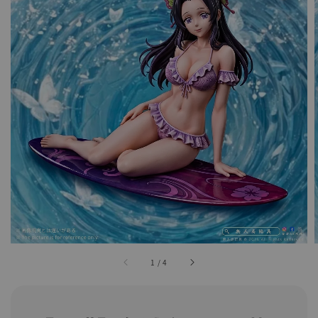
1
/
4