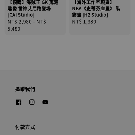
【預購】海賊王 GK 蒐藏
【海外工作室現貨】
雕像 雷神艾尼路登場
NBA《史蒂芬庫里》 裝
[CAI Studio]
飾畫 [H2 Studio]
Regular
NT$ 2,980
-
NT$
Regular
NT$ 1,380
price
5,480
price
追蹤我們
付款方式