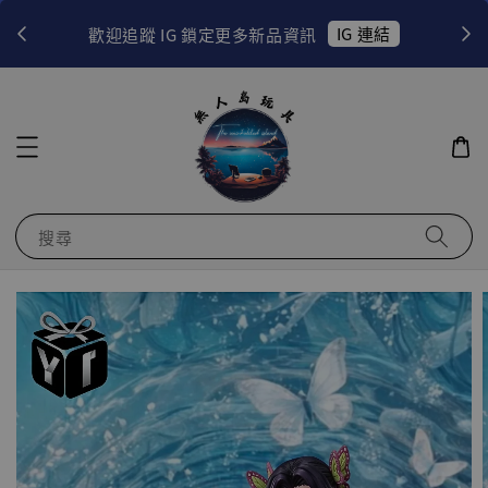
！
IG 連結
歡迎追蹤 IG 鎖定更多新品資訊
搜尋