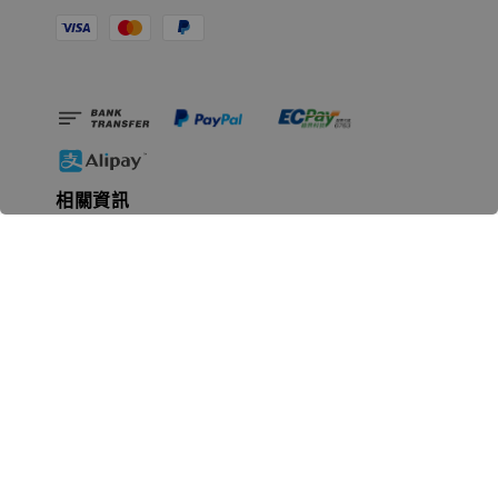
相關資訊
無人島玩具公司資訊
里程碑
聯絡我們
認識GK
GK 預購流程說明
常見問題Q&A
EZWay易利委APP教學
For overseas clients