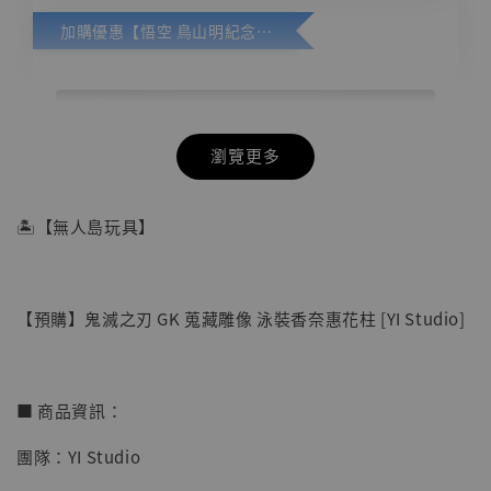
加購優惠【悟空 鳥山明紀念款 [奇蹟工作室]】
瀏覽更多
🏝【無人島玩具】
【預購】鬼滅之刃 GK 蒐藏雕像 泳裝香奈惠花柱 [YI Studio]
■ 商品資訊：
團隊：YI Studio