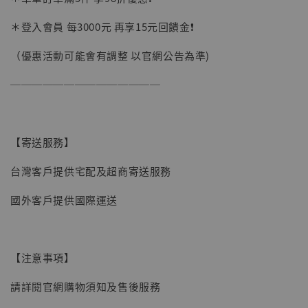
加購優惠【讓子彈飛 鵝城縣長 張麻子 [BK01]】
＊登入會員 每3000元 再享15元回饋金❗️
（優惠活動可能會有調整 以官網公告為準)
──────────────
【寄送服務】
台灣客戶提供宅配及超商寄送服務
國外客戶提供國際運送
【注意事項】
請詳閱官網購物須知及售後服務
【現貨】BJSTUDIO 1/6系列可動蒐藏人偶 讓