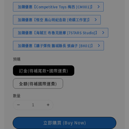
加購優惠【Competitive Toys 梅西 [CM001]】
加購優惠【悟空 鳥山明紀念款 [奇蹟工作室]】
加購優惠【海賊王 布魯克達摩 [7STARS Studio]】
加購優惠【讓子彈飛 鵝城縣長 張麻子 [BK01]】
預購
訂金(待補尾款+國際運費)
全額(待補國際運費)
數量
立即購買 (Buy Now)