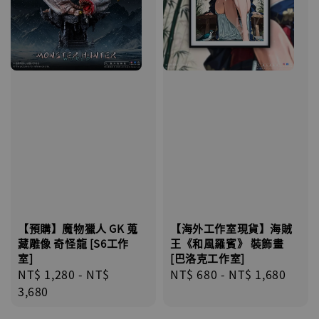
【海外工作室現貨】海賊
【預購】魔物獵人 GK 蒐
王《和風羅賓》 裝飾畫
藏雕像 奇怪龍 [S6工作
[巴洛克工作室]
室]
Regular
NT$ 680
-
NT$ 1,680
Regular
NT$ 1,280
-
NT$
price
price
3,680