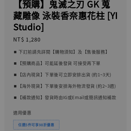
【預購】鬼滅之刃 GK 蒐
藏雕像 泳裝香奈惠花柱 [YI
Studio]
Regular
NT$ 1,280
price
⏹︎ 下訂前請先詳閱【購物須知】及【售後服務】
⏹︎【預購商品】可能延後發貨 可接受再下單
⏹︎【店內現貨】下單後可立即安排出貨 (約1~3天)
⏹︎【海外現貨】下單後安排海外物流發貨 (約2~3週)
⏹︎【補款通知】發貨時由IG或Email或簡訊通知補款
適用優惠
任選5件可享98折優惠