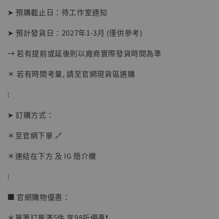
➤ 預購截止日：待工作室通知
➤ 預計發貨日：2027年1-3月 (僅供參考)
→ 若有提前或延後則以廠商實際發貨時間為準
＊ 若有時間考量, 請至官網現貨區選購
⁝
【店內現貨】海賊王 系列蒐藏雕像 布魯克達
➤ 訂購方式：
摩 [7STARS Studio]
-
+
＊至官網下單 🔗
NT$ 1,500
NT$ 1,870
＊連結在下方 及 IG 簡介欄
⁝
加入購物車
■ 官網購物優惠：
＊單筆訂單滿5件 享98折優惠❗️