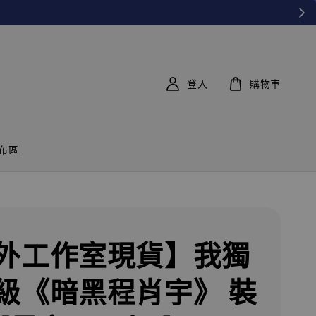
登入
購物車
布區
外工作室現貨】我獨
級《暗黑程肖宇》 裝