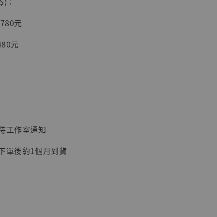
$)：
入購物車
780元
480元
加購優惠【讓子彈飛 鵝城縣長 張麻子 [BK01]】
：待工作室通知
：下單後約1個月到貨
】
UDIO 1/6系列
藏人偶 讓子