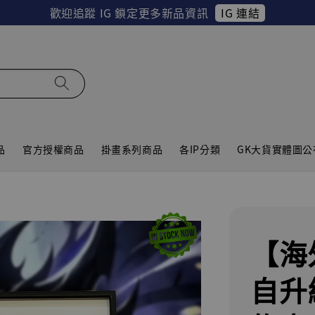
IG 連結
歡迎追蹤 IG 鎖定更多新品資訊
品
官方授權商品
掛畫系列商品
各IP分類
GK大貨實體圖公
【海
自升