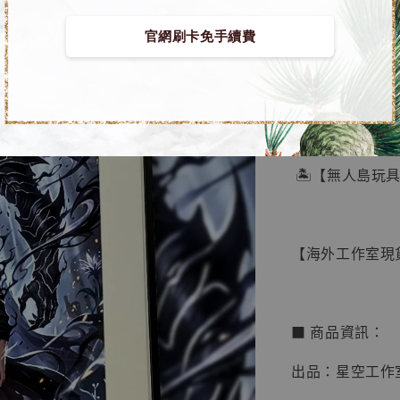
官網刷卡免手續費
【店內
🏝【無人島玩
系列蒐
鳥山明
工作室
【海外工作室現貨
NT$ 4,280
NT$ 5,580
■ 商品資訊：
加
出品：星空工作