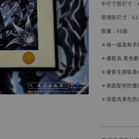
中尺寸款尺寸：45x
常規款尺寸：61x4
限量：66版
＊每一幅皆有手
＊畫框為 黑色
＊愛普生原裝墨
＊表面配有防塵
【店內
系列蒐
＊背面爲黑色防
克達摩 
Studio
NT$ 1,500
───────
NT$ 1,870