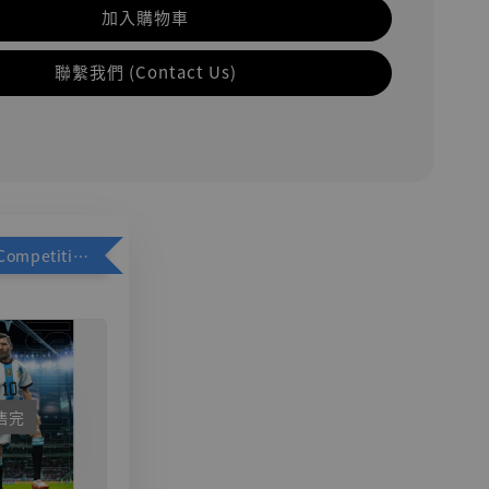
加入購物車
聯繫我們 (Contact Us)
加購優惠【Competitive Toys 梅西 [CM001]】
售完