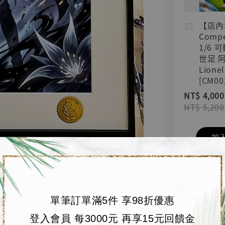
【店內
Compe
1/6 
世足 
Lionel
[CM00
NT$ 4,000
NT$ 5,200
加
單筆訂單滿5件 享98折優惠
登入會員 每3000元 再享15元回饋金