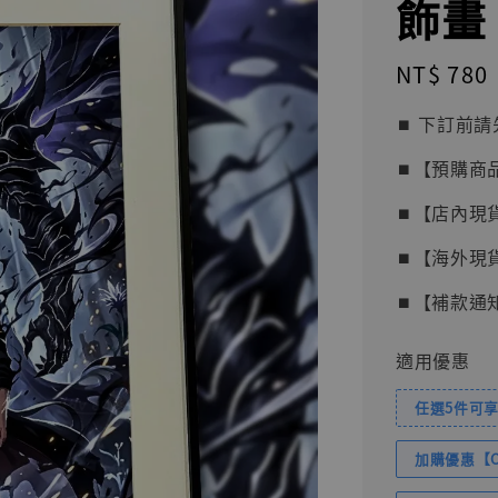
飾畫 
Regular
NT$ 780
price
⏹︎ 下訂
⏹︎【預購商
⏹︎【店內現
⏹︎【海外現
⏹︎【補款通
適用優惠
任選5件可享
加購優惠【Com