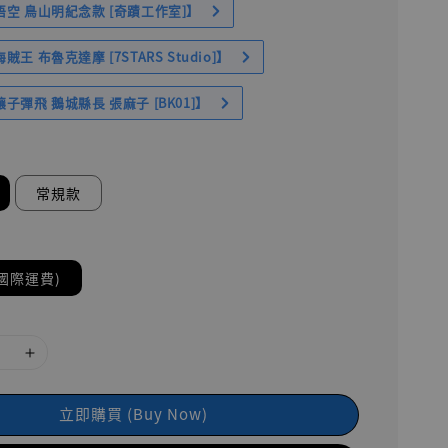
空 鳥山明紀念款 [奇蹟工作室]】
王 布魯克達摩 [7STARS Studio]】
子彈飛 鵝城縣長 張麻子 [BK01]】
常規款
國際運費)
立即購買 (Buy Now)