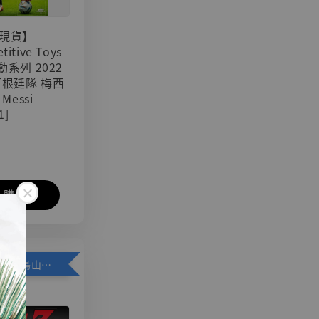
現貨】
titive Toys
可動系列 2022
阿根廷隊 梅西
 Messi
1]
入購物車
加購優惠【悟空 鳥山明紀念款 [奇蹟工作室]】