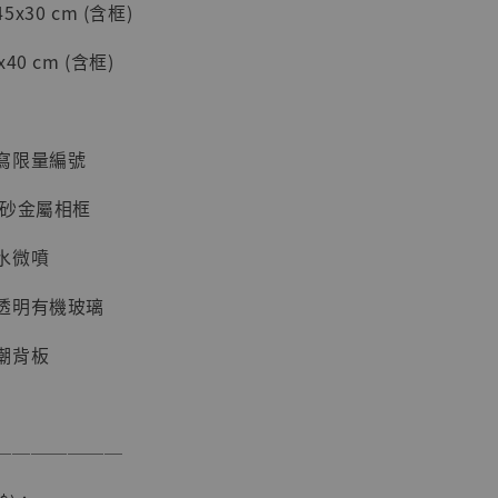
30 cm (含框)
加購優惠【海賊王 布魯克達摩 [7STARS Studio]】
0 cm (含框)
寫限量編號
磨砂金屬相框
水微噴
透明有機玻璃
現貨】海賊王
藏雕像 布魯
潮背板
[7STARS
]
-
+
───────