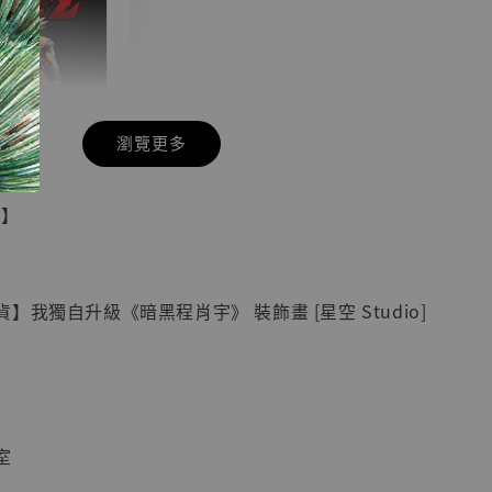
瀏覽更多
現貨】七龍珠
具】
藏雕像 悟空
紀念款 [奇蹟
]
】我獨自升級《暗黑程肖宇》 裝飾畫 [星空 Studio]
-
+
入購物車
室