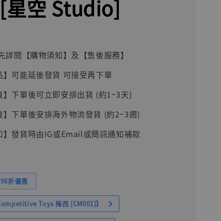
[星空 Studio]
前請先詳閱【購物須知】及【售後服務】
品】可能延後發貨 可接受再下單
貨】下單後可立即安排出貨 (約1~3天)
貨】下單後安排海外物流發貨 (約2~3週)
知】發貨時由IG或Email或簡訊通知補款
98折優惠
petitive Toys 梅西 [CM001]】