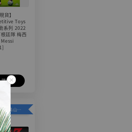
現貨】
titive Toys
可動系列 2022
阿根廷隊 梅西
 Messi
1]
入購物車
加購優惠【悟空 鳥山明紀念款 [奇蹟工作室]】