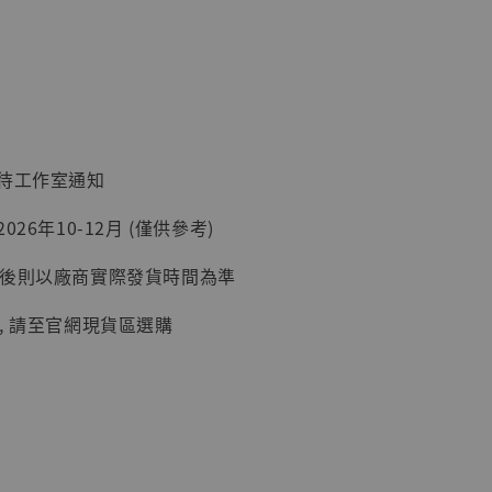
入購物車
加購優惠【讓子彈飛 鵝城縣長 張麻子 [BK01]】
：待工作室通知
26年10-12月 (僅供參考)
延後則以廠商實際發貨時間為準
, 請至官網現貨區選購
】
UDIO 1/6系列
藏人偶 讓子