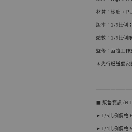
材質：樹脂 + P
版本：1/6比例；
體數：1/6比例限
監修：赫拉工作
＊先行贈送獨家
【店內
───────
系列蒐
克達摩 
■ 販售資訊 (NT
Studio
➤ 1/6比例價格 6
NT$ 1,500
NT$ 1,870
➤ 1/4比例價格 9