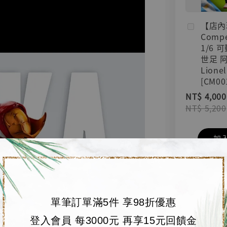
【店內
Compe
1/6 
世足 
Lionel
[CM00
NT$ 4,000
NT$ 5,200
加
單筆訂單滿5件 享98折優惠
登入會員 每3000元 再享15元回饋金