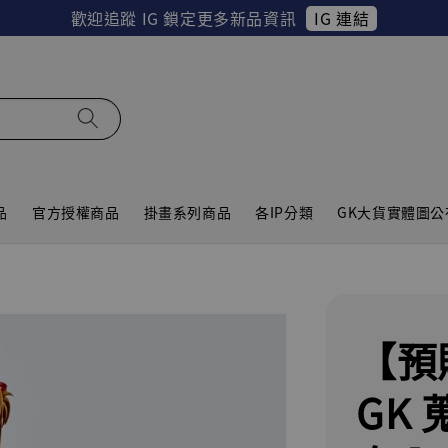
IG 連結
歡迎追蹤 IG 鎖定更多新品資訊
品
官方授權商品
掛畫系列商品
各IP分類
GK大貨實體圖公
【預
GK