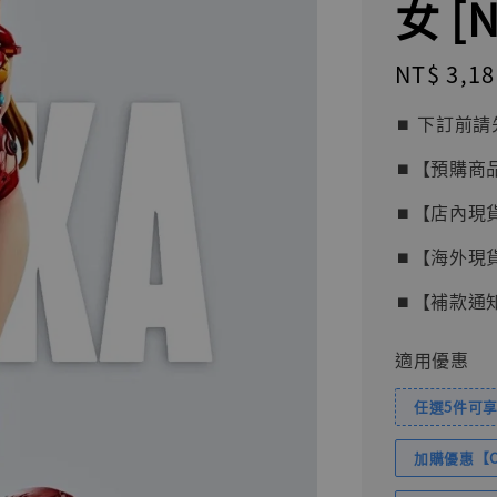
女 [N
Regular
NT$ 3,18
price
⏹︎ 下訂
⏹︎【預購商
⏹︎【店內現
⏹︎【海外現
⏹︎【補款通
適用優惠
任選5件可享
加購優惠【Com