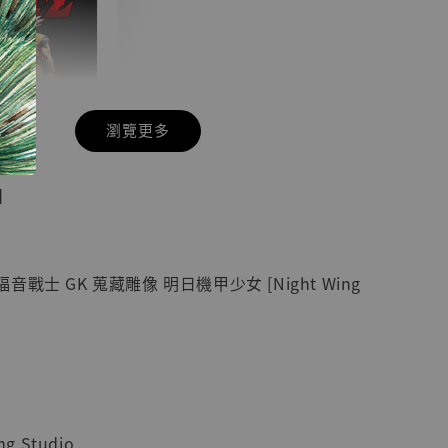
瀏覽更多
現貨】七龍珠
】
藏雕像 悟空
紀念款 [奇蹟
]
戰士 GK 蒐藏雕像 明日機甲少女 [Night Wing
-
+
入購物車
g Studio