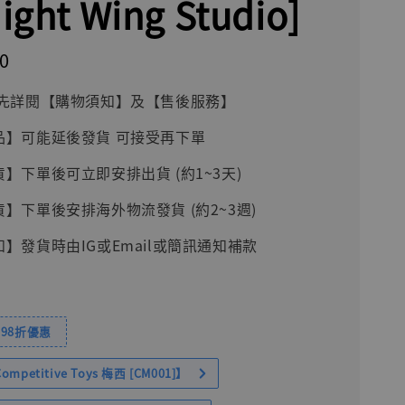
ight Wing Studio]
0
前請先詳閱【購物須知】及【售後服務】
品】可能延後發貨 可接受再下單
貨】下單後可立即安排出貨 (約1~3天)
貨】下單後安排海外物流發貨 (約2~3週)
知】發貨時由IG或Email或簡訊通知補款
98折優惠
petitive Toys 梅西 [CM001]】