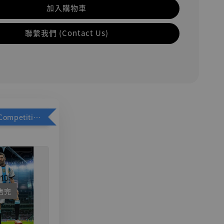
加入購物車
聯繫我們 (Contact Us)
加購優惠【Competitive Toys 梅西 [CM001]】
售完