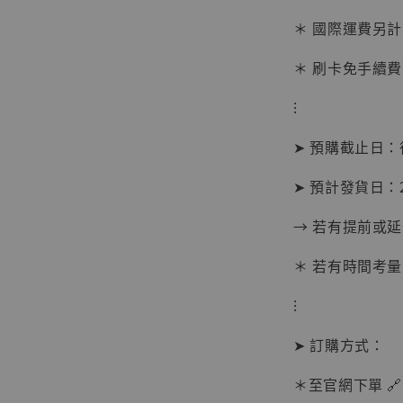
＊ 國際運費另計
加
＊ 刷卡免手續費
⁝
➤ 預購截止日
➤ 預計發貨日：20
→ 若有提前或
＊ 若有時間考量
⁝
➤ 訂購方式：
【現貨
BJST
＊至官網下單 🔗
可動蒐