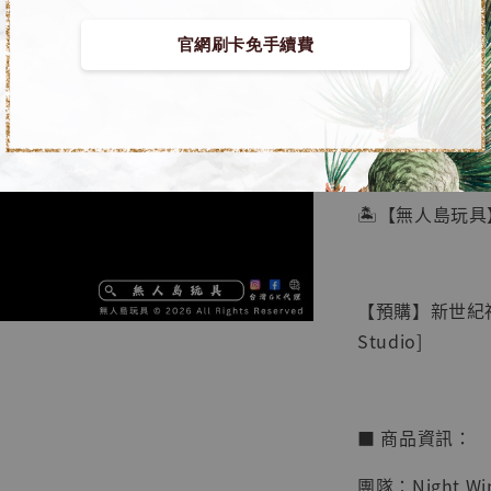
官網刷卡免手續費
【店內
🏝【無人島玩具
系列蒐
鳥山明
工作室
【預購】新世紀福音
NT$ 4,280
Studio]
NT$ 5,580
加
■ 商品資訊：
團隊：Night Win