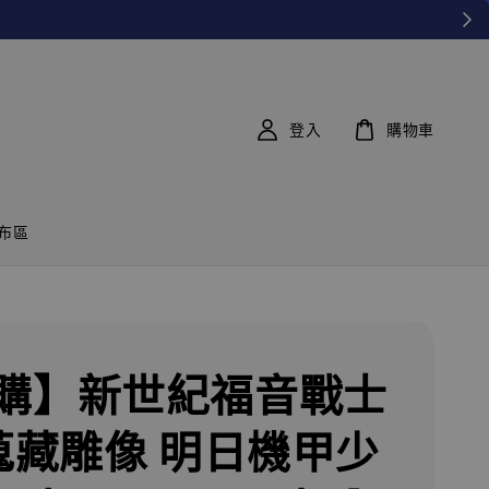
登入
購物車
布區
購】新世紀福音戰士
 蒐藏雕像 明日機甲少