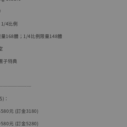
加購優惠【海賊王 布魯克達摩 [7STARS Studio]】
U
1/4比例
量168體；1/4比例限量148體
室
團子特典
現貨】海賊王
───────
藏雕像 布魯
[7STARS
$)：
]
-
+
580元 (訂金3180)
580元 (訂金5280)