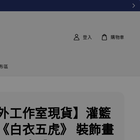
登入
購物車
布區
外工作室現貨】灌籃
《白衣五虎》 裝飾畫