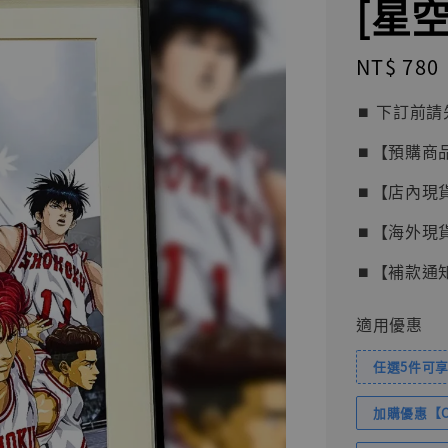
[星空 
Regular
NT$ 780
price
⏹︎ 下訂
⏹︎【預購商
⏹︎【店內現
⏹︎【海外現
⏹︎【補款通
適用優惠
任選5件可享
加購優惠【Com