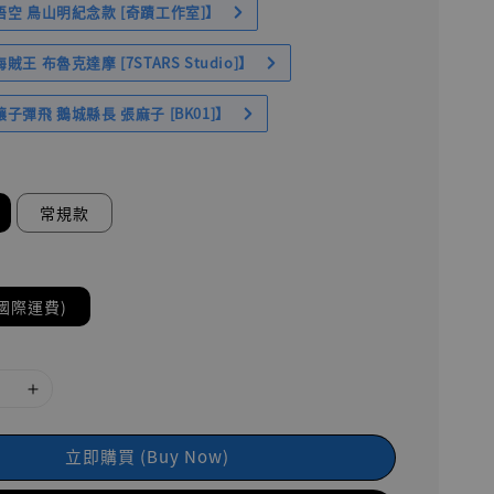
空 鳥山明紀念款 [奇蹟工作室]】
王 布魯克達摩 [7STARS Studio]】
子彈飛 鵝城縣長 張麻子 [BK01]】
常規款
國際運費)
立即購買 (Buy Now)