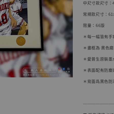
中尺寸款尺寸：45x
常規款尺寸：61x4
限量：66版
＊每一幅皆有手
＊畫框為 黑色
＊愛普生原裝墨
＊表面配有防塵
【店內
系列蒐
＊背面爲黑色防
克達摩 
Studio
NT$ 1,500
───────
NT$ 1,870