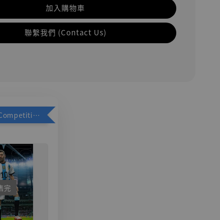
加入購物車
聯繫我們 (Contact Us)
加購優惠【Competitive Toys 梅西 [CM001]】
售完