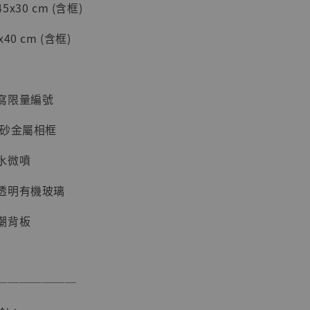
30 cm (含框)
加購優惠【海賊王 布魯克達摩 [7STARS Studio]】
0 cm (含框)
寫限量編號
磨砂金屬相框
水微噴
透明有機玻璃
現貨】海賊王
藏雕像 布魯
潮背板
[7STARS
]
-
+
───────