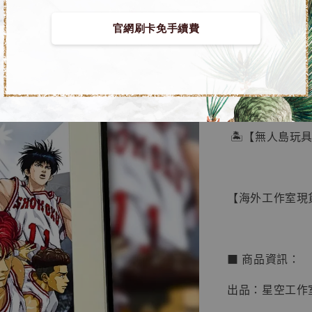
官網刷卡免手續費
【店內
🏝【無人島玩
系列蒐
鳥山明
工作室
【海外工作室現貨
NT$ 4,280
NT$ 5,580
■ 商品資訊：
加
出品：星空工作