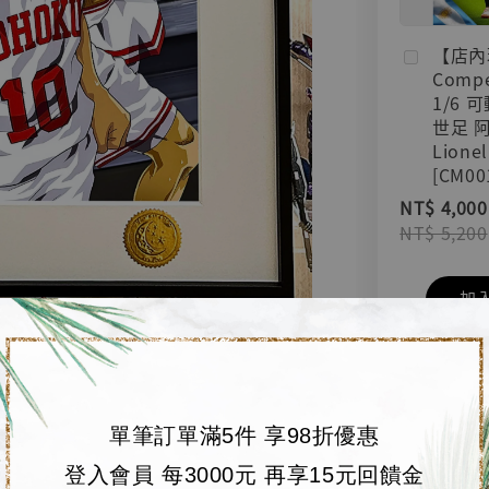
【店內
Compe
1/6 
世足 
Lionel
[CM00
NT$ 4,000
NT$ 5,200
加
單筆訂單滿5件 享98折優惠
登入會員 每3000元 再享15元回饋金