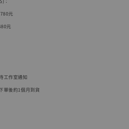
$)：
入購物車
780元
480元
加購優惠【讓子彈飛 鵝城縣長 張麻子 [BK01]】
：待工作室通知
：下單後約1個月到貨
】
UDIO 1/6系列
藏人偶 讓子