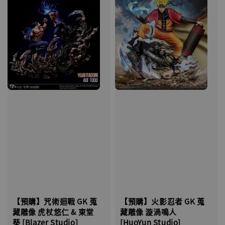
【預購】咒術迴戰 GK 蒐
【預購】火影忍者 GK 蒐
藏雕像 虎杖悠仁 & 東堂
藏雕像 漩渦鳴人
葵 [Blazer Studio]
[HuoYun Studio]