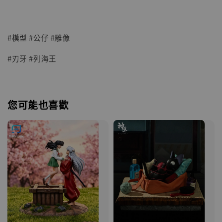
#模型 #公仔 #雕像
#刃牙 #列海王
您可能也喜歡