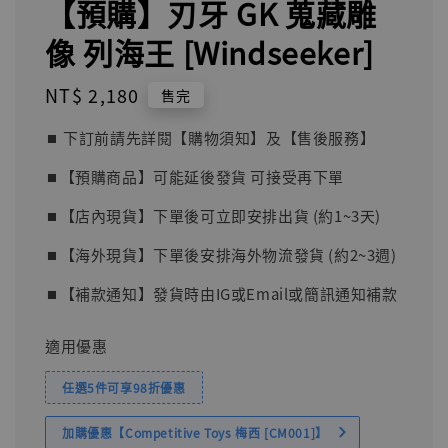
【預購】刃牙 GK 蒐藏雕
像 列海王 [Windseeker]
Regular
NT$ 2,180
售完
price
⏹︎ 下訂前請先詳閱【購物須知】及【售後服務】
⏹︎【預購商品】可能延後發貨 可接受再下單
⏹︎【店內現貨】下單後可立即安排出貨 (約1~3天)
⏹︎【海外現貨】下單後安排海外物流發貨 (約2~3週)
⏹︎【補款通知】發貨時由IG或Email或簡訊通知補款
適用優惠
任選5件可享98折優惠
加購優惠【Competitive Toys 梅西 [CM001]】