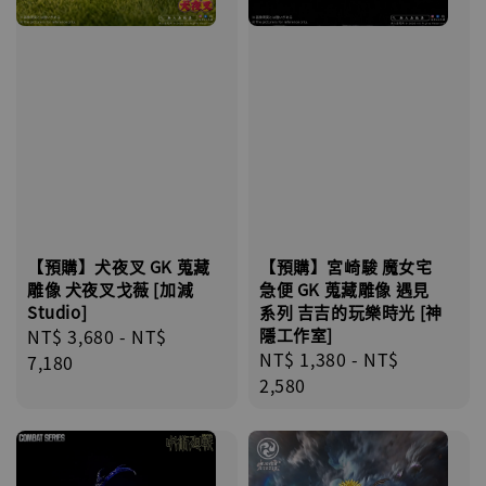
【預購】犬夜叉 GK 蒐藏
【預購】宮崎駿 魔女宅
雕像 犬夜叉戈薇 [加減
急便 GK 蒐藏雕像 遇見
Studio]
系列 吉吉的玩樂時光 [神
Regular
NT$ 3,680
-
NT$
隱工作室]
Regular
NT$ 1,380
-
NT$
price
7,180
price
2,580