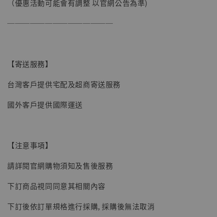
（優惠活動可能會有調整 以官網公告為準)
──────────────
【寄送服務】
台灣客戶提供宅配及超商寄送服務
國外客戶提供國際運送
【注意事項】
請詳閱官網購物須知及售後服務
【現貨】BJSTUDIO 1/6系列可動蒐藏人偶 讓
下訂商品視同同意其相關內容
子彈飛 鵝城縣長 張麻子 [BK01]
-
+
NT$ 4,980
下訂後依訂單規格進行採購, 採購後無法取消
NT$ 5,300