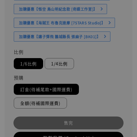
加購優惠【悟空 鳥山明紀念款 [奇蹟工作室]】
加購優惠【海賊王 布魯克達摩 [7STARS Studio]】
加購優惠【讓子彈飛 鵝城縣長 張麻子 [BK01]】
比例
1/6比例
1/4比例
預購
訂金(待補尾款+國際運費)
全額(待補國際運費)
售完