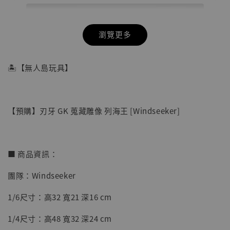
瀏覽更多
🏝【無人島玩具】
【預購】刃牙 GK 蒐藏雕像 列海王 [Windseeker]
■ 商品資訊：
團隊：Windseeker
【店內現貨】七龍珠 系列蒐藏雕像 悟空 鳥山
1/6尺寸：高32 寬21 深16 cm
明紀念款 [奇蹟工作室]
1/4尺寸：高48 寬32 深24 cm
-
+
NT$ 4,280