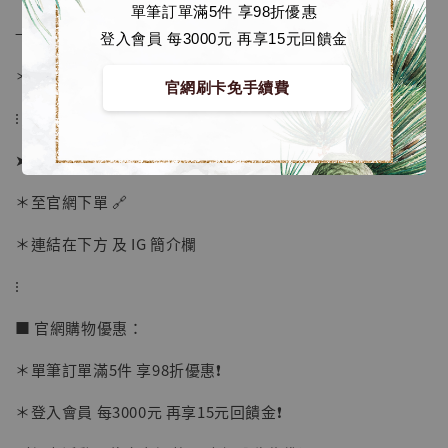
單筆訂單滿5件 享98折優惠
→ 若有提前或延後則以廠商實際發貨時間為準
登入會員 每3000元 再享15元回饋金
＊ 若有時間考量, 請至官網現貨區選購
官網刷卡免手續費
⁝
【店內現貨】海賊王 系列蒐藏雕像 布魯克達
➤ 訂購方式：
摩 [7STARS Studio]
-
+
＊至官網下單 🔗
NT$ 1,500
NT$ 1,870
＊連結在下方 及 IG 簡介欄
⁝
加入購物車
■ 官網購物優惠：
＊單筆訂單滿5件 享98折優惠❗️
加購優惠【讓子彈飛 鵝城縣長 張麻子 [BK01]】
＊登入會員 每3000元 再享15元回饋金❗️