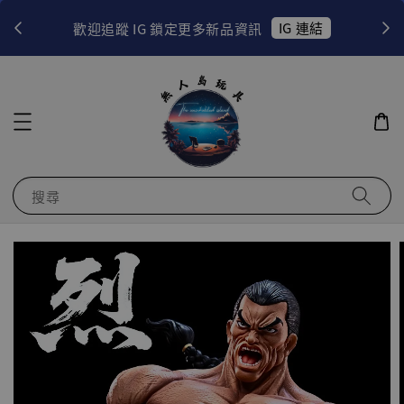
！
IG 連結
歡迎追蹤 IG 鎖定更多新品資訊
搜尋