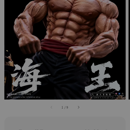
1
/
9