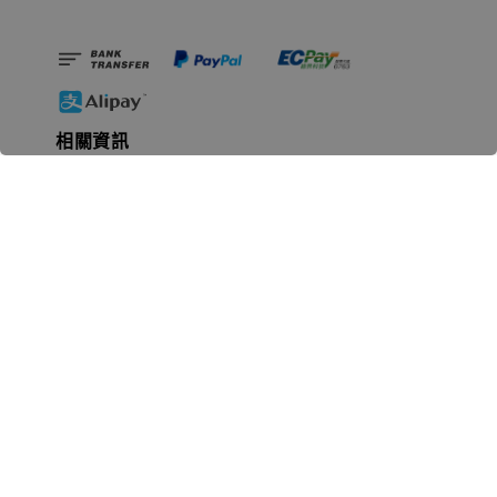
相關資訊
無人島玩具公司資訊
里程碑
聯絡我們
認識GK
GK 預購流程說明
常見問題Q&A
EZWay易利委APP教學
For overseas clients