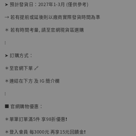
➤ 預計發貨日：2027年1-3月 (僅供參考)
→ 若有提前或延後則以廠商實際發貨時間為準
＊ 若有時間考量, 請至官網現貨區選購
【店內現貨】海賊王 系列蒐藏雕像 布魯克達
摩 [7STARS Studio]
⁝
-
+
NT$ 1,500
NT$ 1,870
➤ 訂購方式：
＊至官網下單 🔗
加入購物車
＊連結在下方 及 IG 簡介欄
⁝
加購優惠【讓子彈飛 鵝城縣長 張麻子 [BK01]】
■ 官網購物優惠：
＊單筆訂單滿5件 享98折優惠❗️
＊登入會員 每3000元 再享15元回饋金❗️