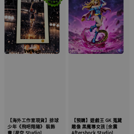
【海外工作室現貨】排球
【預購】遊戲王 GK 蒐藏
少年《飛吧翔陽》 裝飾
雕像 黑魔導女孩 [余震
畫 [星空 Studio]
Aftershock Studio]