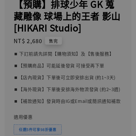
【預購】排球少年 GK 蒐
藏雕像 球場上的王者 影山
[HIKARI Studio]
Regular
NT$ 2,680
售完
price
⏹︎ 下訂前請先詳閱【購物須知】及【售後服務】
⏹︎【預購商品】可能延後發貨 可接受再下單
⏹︎【店內現貨】下單後可立即安排出貨 (約1~3天)
⏹︎【海外現貨】下單後安排海外物流發貨 (約2~3週)
⏹︎【補款通知】發貨時由IG或Email或簡訊通知補款
適用優惠
任選5件可享98折優惠