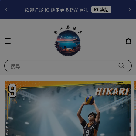
！
IG 連結
歡迎追蹤 IG 鎖定更多新品資訊
搜尋