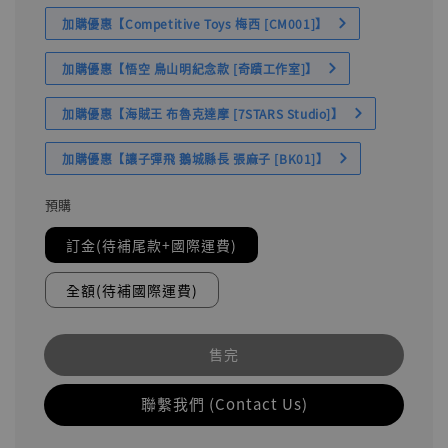
加購優惠【Competitive Toys 梅西 [CM001]】
加購優惠【悟空 鳥山明紀念款 [奇蹟工作室]】
加購優惠【海賊王 布魯克達摩 [7STARS Studio]】
加購優惠【讓子彈飛 鵝城縣長 張麻子 [BK01]】
預購
訂金(待補尾款+國際運費)
全額(待補國際運費)
售完
聯繫我們 (Contact Us)