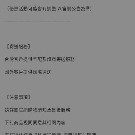
（優惠活動可能會有調整 以官網公告為準)
──────────────
【寄送服務】
台灣客戶提供宅配及超商寄送服務
國外客戶提供國際運送
【現貨】BJSTUDIO 1/6系列可動蒐藏人偶 讓
【注意事項】
子彈飛 鵝城縣長 張麻子 [BK01]
請詳閱官網購物須知及售後服務
-
+
NT$ 4,980
NT$ 5,300
下訂商品視同同意其相關內容
下訂後依訂單規格進行採購, 採購後無法取消