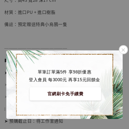
加入購物車
材質：進口PU + 進口樹脂
備註：預定贈送特典小烏鴉一隻
加購優惠【海賊王 布魯克達摩 [7STARS Studio]】
──────────────
■ 販售資訊 (NT$)：
➤ 價格 5580元 (訂金2680)
單筆訂單滿5件 享98折優惠
登入會員 每3000元 再享15元回饋金
＊ 國際運費另計
官網刷卡免手續費
＊ 刷卡免手續費
⁝
➤ 預購截止日：待工作室通知