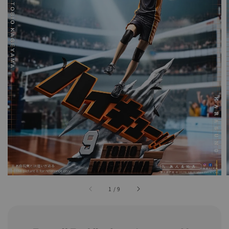
1
/
9