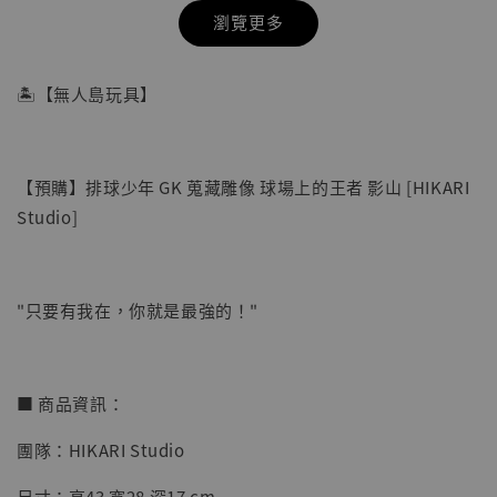
瀏覽更多
🏝【無人島玩具】
【預購】排球少年 GK 蒐藏雕像 球場上的王者 影山 [HIKARI
Studio]
"只要有我在，你就是最強的！"
【店內現貨】七龍珠 系列蒐藏雕像 悟空 鳥山
明紀念款 [奇蹟工作室]
■ 商品資訊：
-
+
NT$ 4,280
團隊：HIKARI Studio
NT$ 5,580
尺寸：高43 寬28 深17 cm