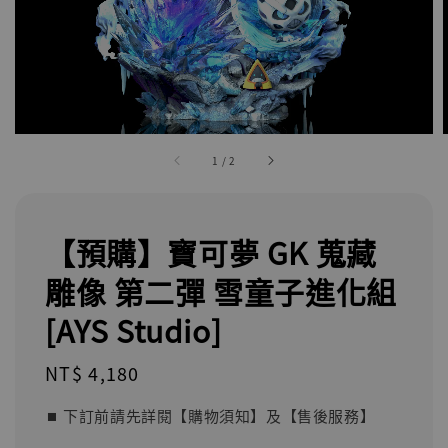
1
/
2
【預購】寶可夢 GK 蒐藏
雕像 第二彈 雪童子進化組
[AYS Studio]
Regular
NT$ 4,180
price
⏹︎ 下訂前請先詳閱【購物須知】及【售後服務】