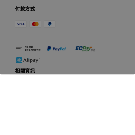
付款方式
相關資訊
無人島玩具公司資訊
里程碑
聯絡我們
認識GK
GK 預購流程說明
常見問題Q&A
EZWay易利委APP教學
For overseas clients