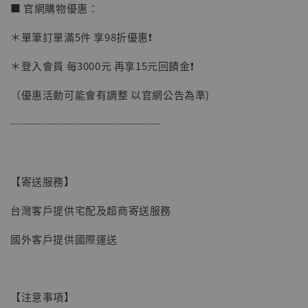
■ 官網購物優惠：
＊單筆訂單滿5件 享98折優惠❗️
＊登入會員 每3000元 再享15元回饋金❗️
（優惠活動可能會有調整 以官網公告為準)
──────────────
【寄送服務】
台灣客戶提供宅配及超商寄送服務
【現貨】BJSTUDIO 1/6系列可動蒐藏人偶 讓
子彈飛 鵝城縣長 張麻子 [BK01]
國外客戶提供國際運送
-
+
NT$ 4,980
NT$ 5,300
【注意事項】