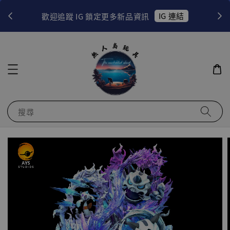
！
IG 連結
歡迎追蹤 IG 鎖定更多新品資訊
搜尋