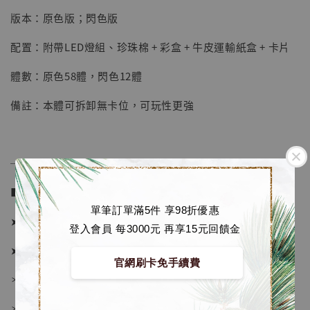
加入購物車
版本：原色版；閃色版
配置：附帶LED燈組、珍珠棉 + 彩盒 + 牛皮運輸紙盒 + 卡片
體數：原色58體，閃色12體
加購優惠【海賊王 布魯克達摩 [7STARS Studio]】
備註：本體可拆卸無卡位，可玩性更強
──────────────
■ 販售資訊 (NT$)：
單筆訂單滿5件 享98折優惠
➤ 原色版價格 8580元 (訂金4180)
登入會員 每3000元 再享15元回饋金
➤ 閃色版價格 8580元 (訂金4180)
官網刷卡免手續費
＊ 國際運費另計
＊ 刷卡免手續費