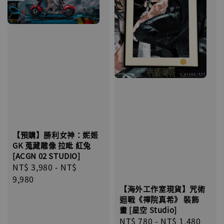
【預購】勝利女神：妮姬
GK 蒐藏雕像 拉毗 紅兔
[ACGN 02 STUDIO]
Regular
NT$ 3,980
-
NT$
price
9,980
【海外工作室現貨】咒術
迴戰《禪院真希》 裝飾
畫 [星空 Studio]
Regular
NT$ 780
-
NT$ 1,480