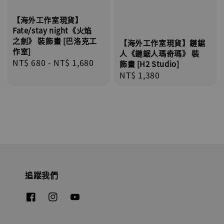
【海外工作室現貨】
Fate/stay night《火焰
之劍》 裝飾畫 [巴洛克工
【海外工作室現貨】鏈鋸
作室]
人《鏈鋸人瑪奇瑪》 裝
Regular
NT$ 680
-
NT$ 1,680
飾畫 [H2 Studio]
price
Regular
NT$ 1,380
price
追蹤我們