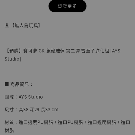
瀏覽更多
🏝【無人島玩具】
【預購】寶可夢 GK 蒐藏雕像 第二彈 雪童子進化組 [AYS
Studio]
■ 商品資訊：
團隊：AYS Studio
【店內現貨】七龍珠 系列蒐藏雕像 悟空 鳥山
明紀念款 [奇蹟工作室]
尺寸：高38 深29 長33 cm
-
+
NT$ 4,280
材質：進口透明PU樹脂 + 進口PU樹脂 + 進口透明樹脂 + 進口
NT$ 5,580
樹脂