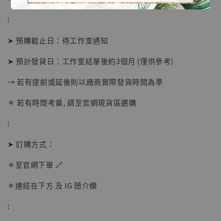
⁝
➤ 預購截止日：待工作室通知
【店內現貨】海賊王 系列蒐藏雕像 布魯克達
摩 [7STARS Studio]
➤ 預計發貨日：工作室結單後約3個月 (僅供參考)
-
+
NT$ 1,500
→ 若有提前或延後則以廠商實際發貨時間為準
NT$ 1,870
＊ 若有時間考量, 請至官網現貨區選購
加入購物車
⁝
➤ 訂購方式：
＊至官網下單 🔗
加購優惠【讓子彈飛 鵝城縣長 張麻子 [BK01]】
＊連結在下方 及 IG 簡介欄
⁝