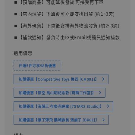
⏹︎【預購商品】可能延後發貨 可接受再下單
⏹︎【店內現貨】下單後可立即安排出貨 (約1~3天)
⏹︎【海外現貨】下單後安排海外物流發貨 (約2~3週)
⏹︎【補款通知】發貨時由IG或Email或簡訊通知補款
適用優惠
任選5件可享98折優惠
加購優惠【Competitive Toys 梅西 [CM001]】
加購優惠【悟空 鳥山明紀念款 [奇蹟工作室]】
加購優惠【海賊王 布魯克達摩 [7STARS Studio]】
加購優惠【讓子彈飛 鵝城縣長 張麻子 [BK01]】
版本