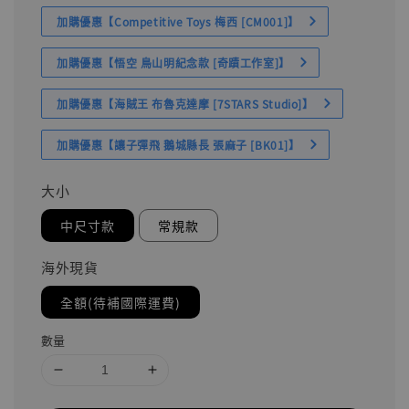
加購優惠【Competitive Toys 梅西 [CM001]】
加購優惠【悟空 鳥山明紀念款 [奇蹟工作室]】
加購優惠【海賊王 布魯克達摩 [7STARS Studio]】
加購優惠【讓子彈飛 鵝城縣長 張麻子 [BK01]】
大小
中尺寸款
常規款
海外現貨
全額(待補國際運費)
數量