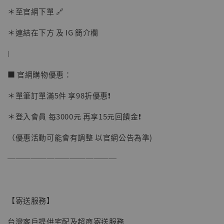
＊至官網下單 🔗
加購優惠【讓子彈飛 鵝城縣長 張麻子 [BK01]】
＊連結在下方 及 IG 簡介欄
⁝
■ 官網購物優惠：
＊單筆訂單滿5件 享98折優惠❗️
＊登入會員 每3000元 再享15元回饋金❗️
（優惠活動可能會有調整 以官網公告為準)
──────────────
【寄送服務】
台灣客戶提供宅配及超商寄送服務