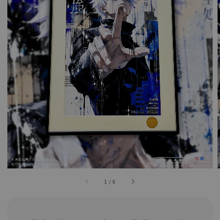
1
/
6