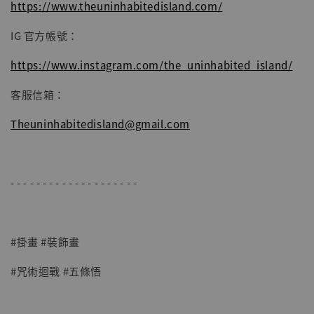
https://www.theuninhabitedisland.com/
IG 官方帳號：
https://www.instagram.com/the_uninhabited_island/
客服信箱：
Theuninhabitedisland@gmail.com
- - - - - - - - - - - - - - - - - - - -
#掛畫 #裝飾畫
#咒術迴戰 #五條悟