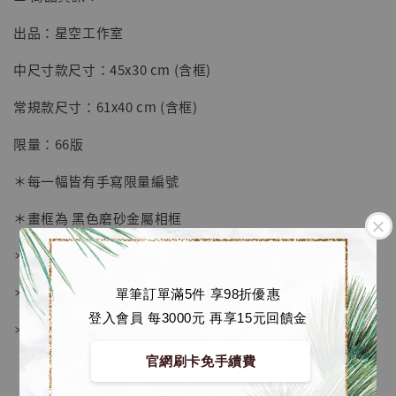
出品：星空工作室
【店內現貨】七龍珠 系列蒐藏雕像 悟空 鳥山
明紀念款 [奇蹟工作室]
中尺寸款尺寸：45x30 cm (含框)
-
+
NT$ 4,280
常規款尺寸：61x40 cm (含框)
NT$ 5,580
限量：66版
加入購物車
＊每一幅皆有手寫限量編號
＊畫框為 黑色磨砂金屬相框
加購優惠【海賊王 布魯克達摩 [7STARS Studio]】
＊愛普生原裝墨水微噴
＊表面配有防塵透明有機玻璃
單筆訂單滿5件 享98折優惠
登入會員 每3000元 再享15元回饋金
＊背面爲黑色防潮背板
官網刷卡免手續費