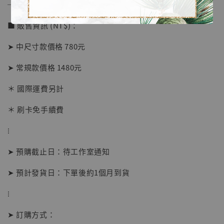
──────────────
■ 販售資訊 (NT$)：
➤ 中尺寸款價格 780元
➤ 常規款價格 1480元
＊ 國際運費另計
＊ 刷卡免手續費
⁝
【店內現貨】海賊王 系列蒐藏雕像 布魯克達
摩 [7STARS Studio]
➤ 預購截止日：待工作室通知
-
+
NT$ 1,500
NT$ 1,870
➤ 預計發貨日：下單後約1個月到貨
⁝
加入購物車
➤ 訂購方式：