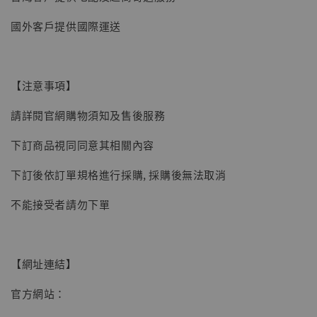
【現貨】BJSTUDIO 1/6系列可動蒐藏人偶 讓
國外客戶提供國際運送
子彈飛 鵝城縣長 張麻子 [BK01]
-
+
NT$ 4,980
NT$ 5,300
【注意事項】
請詳閱官網購物須知及售後服務
加入購物車
下訂商品視同同意其相關內容
下訂後依訂單規格進行採購, 採購後無法取消
不能接受者請勿下單
【網址連結】
官方網站：