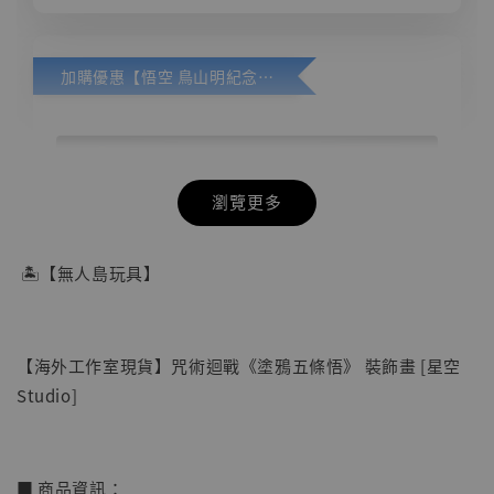
加購優惠【悟空 鳥山明紀念款 [奇蹟工作室]】
瀏覽更多
🏝【無人島玩具】
【海外工作室現貨】咒術迴戰《塗鴉五條悟》 裝飾畫 [星空
Studio]
■ 商品資訊：