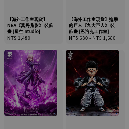
【海外工作室現貨】
【海外工作室現貨】進擊
NBA《喬丹背影》 裝飾
的巨人《九大巨人》 裝
畫 [星空 Studio]
飾畫 [巴洛克工作室]
Regular
NT$ 1,480
Regular
NT$ 680
-
NT$ 1,680
price
price