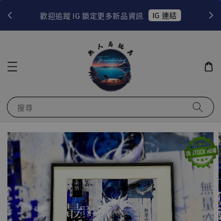
！
IG 連結
歡迎追蹤 IG 鎖定更多新品資訊
搜尋