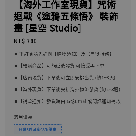
【海外工作室現貨】咒術
迴戰《塗鴉五條悟》 裝飾
畫 [星空 Studio]
Regular
NT$ 780
price
⏹︎ 下訂前請先詳閱【購物須知】及【售後服務】
⏹︎【預購商品】可能延後發貨 可接受再下單
⏹︎【店內現貨】下單後可立即安排出貨 (約1~3天)
⏹︎【海外現貨】下單後安排海外物流發貨 (約2~3週)
⏹︎【補款通知】發貨時由IG或Email或簡訊通知補款
適用優惠
任選5件可享98折優惠