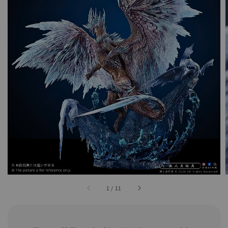
1
/
11