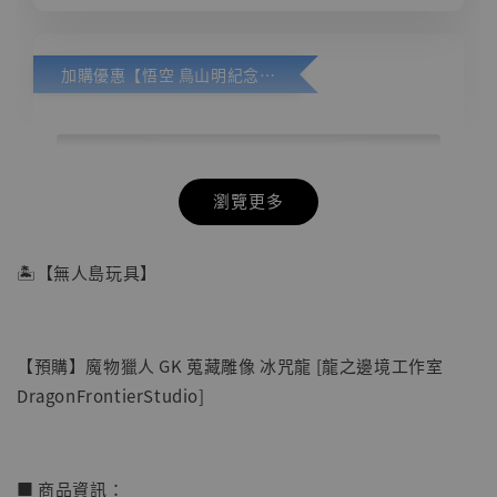
加購優惠【悟空 鳥山明紀念款 [奇蹟工作室]】
瀏覽更多
🏝【無人島玩具】
【預購】魔物獵人 GK 蒐藏雕像 冰咒龍 [龍之邊境工作室
DragonFrontierStudio]
■ 商品資訊：