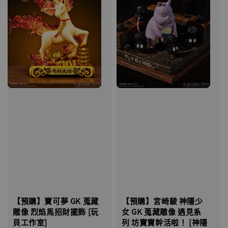
【預購】寶可夢 GK 蒐藏
【預購】宮崎駿 神隱少
雕像 烈焰馬招財擺飾 [玩
女 GK 蒐藏雕像 遇見系
貝工作室]
列 坊寶寶幹活啦！ [神隱