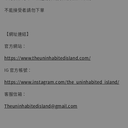
【現貨】BJSTUDIO 1/6系列可動蒐藏人偶 讓
不能接受者請勿下單
子彈飛 鵝城縣長 張麻子 [BK01]
-
+
NT$ 4,980
NT$ 5,300
【網址連結】
官方網站：
加入購物車
https://www.theuninhabitedisland.com/
IG 官方帳號：
https://www.instagram.com/the_uninhabited_island/
客服信箱：
Theuninhabitedisland@gmail.com