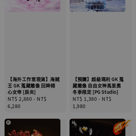
【預購】超級瑪利 GK 蒐
【海外工作室現貨】海賊
藏雕像 自由女神馬里奧
王 GK 蒐藏雕像 回眸傾
冬季限定 [PG Studio]
心女帝 [辰炎]
Regular
NT$ 1,380
-
NT$
Regular
NT$ 2,880
-
NT$
price
1,980
price
6,280