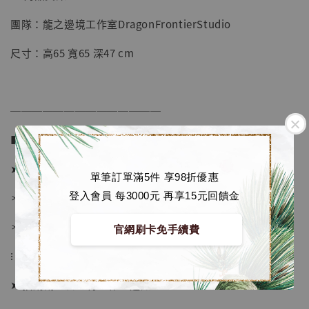
團隊：龍之邊境工作室DragonFrontierStudio
【店內現貨】七龍珠 系列蒐藏雕像 悟空 鳥山
明紀念款 [奇蹟工作室]
尺寸：高65 寬65 深47 cm
-
+
NT$ 4,280
NT$ 5,580
──────────────
加入購物車
■ 販售資訊 (NT$)：
➤ 價格 21680元 (訂金9180)
單筆訂單滿5件 享98折優惠
登入會員 每3000元 再享15元回饋金
加購優惠【海賊王 布魯克達摩 [7STARS Studio]】
＊ 國際運費另計
＊ 刷卡免手續費
官網刷卡免手續費
⁝
➤ 預購截止日：待工作室通知