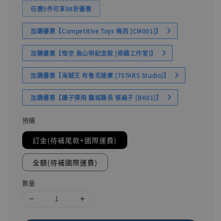
任選5件可享98折優惠
加購優惠【Competitive Toys 梅西 [CM001]】
加購優惠【悟空 鳥山明紀念款 [奇蹟工作室]】
加購優惠【海賊王 布魯克達摩 [7STARS Studio]】
加購優惠【讓子彈飛 鵝城縣長 張麻子 [BK01]】
預購
訂金(待補尾款+國際運費)
全額(待補國際運費)
數量