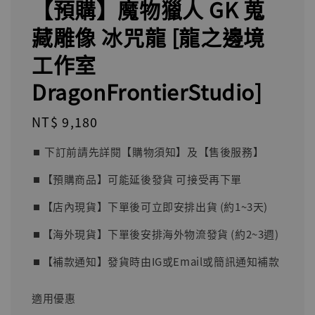
【預購】魔物獵人 GK 蒐
藏雕像 冰咒龍 [龍之邊境
工作室
DragonFrontierStudio]
Regular
NT$ 9,180
price
⏹︎ 下訂前請先詳閱【購物須知】及【售後服務】
⏹︎【預購商品】可能延後發貨 可接受再下單
⏹︎【店內現貨】下單後可立即安排出貨 (約1~3天)
⏹︎【海外現貨】下單後安排海外物流發貨 (約2~3週)
⏹︎【補款通知】發貨時由IG或Email或簡訊通知補款
適用優惠