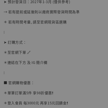
➤ 預計發貨日：2027年1-3月 (僅供參考)
→ 若有提前或延後則以廠商實際發貨時間為準
＊ 若有時間考量, 請至官網現貨區選購
⁝
➤ 訂購方式：
＊至官網下單 🔗
＊連結在下方 及 IG 簡介欄
【店內現貨】海賊王 系列蒐藏雕像 布魯克達
摩 [7STARS Studio]
⁝
-
+
NT$ 1,500
NT$ 1,870
■ 官網購物優惠：
＊單筆訂單滿5件 享98折優惠❗️
加入購物車
＊登入會員 每3000元 再享15元回饋金❗️