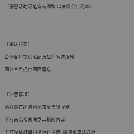
（優惠活動可能會有調整 以官網公告為準)
加購優惠【讓子彈飛 鵝城縣長 張麻子 [BK01]】
──────────────
【寄送服務】
台灣客戶提供宅配及超商寄送服務
國外客戶提供國際運送
【注意事項】
請詳閱官網購物須知及售後服務
下訂商品視同同意其相關內容
下訂後依訂單規格進行採購, 採購後無法取消