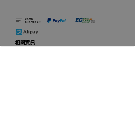
相關資訊
無人島玩具公司資訊
里程碑
聯絡我們
認識GK
GK 預購流程說明
常見問題Q&A
EZWay易利委APP教學
For overseas clients