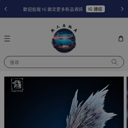
！
IG 連結
歡迎追蹤 IG 鎖定更多新品資訊
搜尋