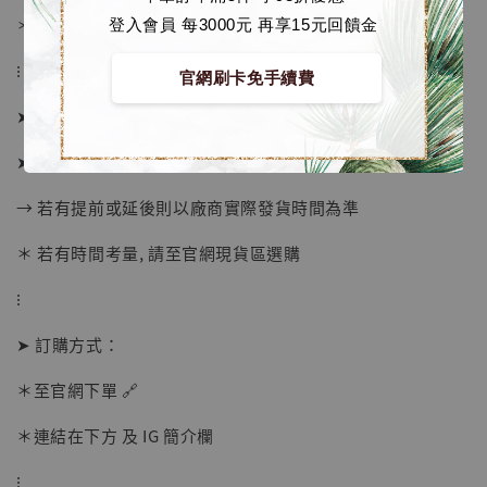
＊ 刷卡免手續費
登入會員 每3000元 再享15元回饋金
⁝
官網刷卡免手續費
➤ 預購截止日：待工作室通知
【店內現貨】海賊王 系列蒐藏雕像 布魯克達
➤ 預計發貨日：2027年1-3月 (僅供參考)
摩 [7STARS Studio]
→ 若有提前或延後則以廠商實際發貨時間為準
-
+
NT$ 1,500
NT$ 1,870
＊ 若有時間考量, 請至官網現貨區選購
⁝
加入購物車
➤ 訂購方式：
＊至官網下單 🔗
加購優惠【讓子彈飛 鵝城縣長 張麻子 [BK01]】
＊連結在下方 及 IG 簡介欄
⁝