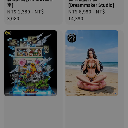
室]
[Dreammaker Studio]
Regular
NT$ 1,380
-
NT$
Regular
NT$ 6,980
-
NT$
price
3,080
price
14,380