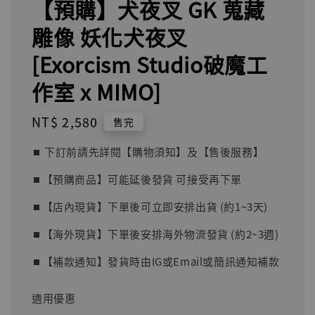
【預購】犬夜叉 GK 蒐藏
雕像 妖化犬夜叉
[Exorcism Studio破魔工
作室 x MIMO]
Regular
NT$ 2,580
售完
price
⏹︎ 下訂前請先詳閱【購物須知】及【售後服務】
⏹︎【預購商品】可能延後發貨 可接受再下單
⏹︎【店內現貨】下單後可立即安排出貨 (約1~3天)
⏹︎【海外現貨】下單後安排海外物流發貨 (約2~3週)
⏹︎【補款通知】發貨時由IG或Email或簡訊通知補款
適用優惠