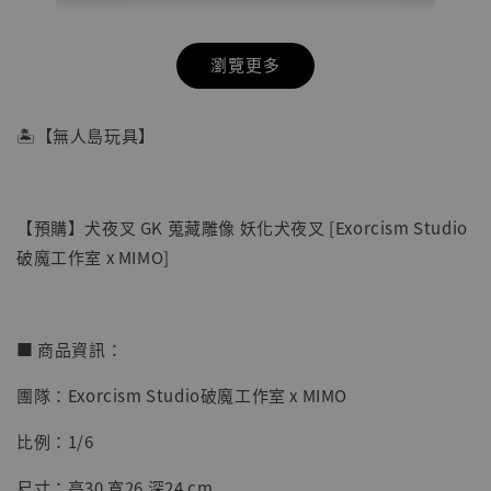
瀏覽更多
🏝【無人島玩具】
【預購】犬夜叉 GK 蒐藏雕像 妖化犬夜叉 [Exorcism Studio
破魔工作室 x MIMO]
■ 商品資訊：
團隊：Exorcism Studio破魔工作室 x MIMO
【店內現貨】七龍珠 系列蒐藏雕像 悟空 鳥山
明紀念款 [奇蹟工作室]
比例：1/6
-
+
NT$ 4,280
尺寸：高30 寬26 深24 cm