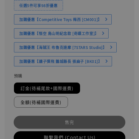
任選5件可享98折優惠
加購優惠【Competitive Toys 梅西 [CM001]】
加購優惠【悟空 鳥山明紀念款 [奇蹟工作室]】
加購優惠【海賊王 布魯克達摩 [7STARS Studio]】
加購優惠【讓子彈飛 鵝城縣長 張麻子 [BK01]】
預購
訂金(待補尾款+國際運費)
全額(待補國際運費)
售完
聯繫我們 (Contact Us)