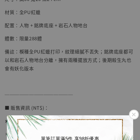
NT$ 5,580
材質：全PU紅蠟
加入購物車
配置：人物 + 銘牌底座 + 岩石人物地台
體數：限量288體
加購優惠【海賊王 布魯克達摩 [7STARS Studio]】
備註：模種全PU紅蠟打印，紋理細膩不丟失；銘牌底座都可
以和岩石人物地台分離，擁有兩種擺放方式；後期殺生丸也
會有妖化版本
──────────────
■ 販售資訊 (NT$)：
➤ 價格 6580元 (訂金2580)
＊ 國際運費另計
單筆訂單滿5件 享98折優惠