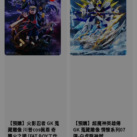
【預購】火影忍者 GK 蒐
【預購】超魔神英雄傳
藏雕像 川普cos佩恩 奇
GK 蒐藏雕像 情懷系列07
襲火之國 [FAT BOY工作
彈-白虎龍神號