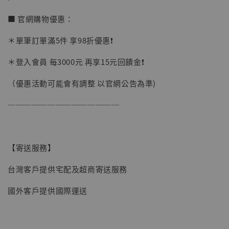
■ 官網購物優惠：
＊單筆訂單滿5件 享98折優惠❗️
＊登入會員 每3000元 再享15元回饋金❗️
（優惠活動可能會有調整 以官網公告為準)
──────────────
【寄送服務】
台灣客戶提供宅配及超商寄送服務
【現貨】BJSTUDIO 1/6系列可動蒐藏人偶 讓
國外客戶提供國際運送
子彈飛 鵝城縣長 張麻子 [BK01]
-
+
NT$ 4,980
NT$ 5,300