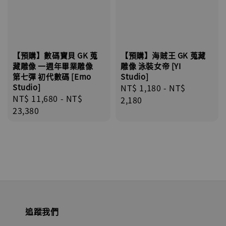
【預購】數碼寶貝 GK 蒐
【預購】海賊王 GK 蒐藏
藏雕像 一週年畢業雕像
雕像 泳裝女帝 [YI
第七彈 初代數碼 [Emo
Studio]
Studio]
Regular
NT$ 1,180
-
NT$
Regular
NT$ 11,680
-
NT$
price
2,180
price
23,380
追蹤我們