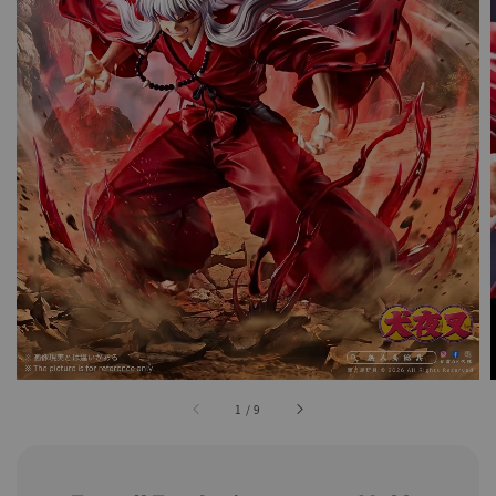
1
/
9