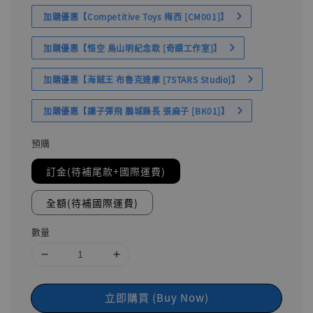
加購優惠【Competitive Toys 梅西 [CM001]】
加購優惠【悟空 鳥山明紀念款 [奇蹟工作室]】
加購優惠【海賊王 布魯克達摩 [7STARS Studio]】
加購優惠【讓子彈飛 鵝城縣長 張麻子 [BK01]】
預購
訂金(待補尾款+國際運費)
全額(待補國際運費)
數量
立即購買 (Buy Now)