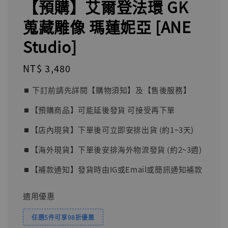
【預購】艾爾登法環 GK
蒐藏雕像 瑪蓮妮亞 [ANE
Studio]
Regular
NT$ 3,480
price
⏹︎ 下訂前請先詳閱【購物須知】及【售後服務】
⏹︎【預購商品】可能延後發貨 可接受再下單
⏹︎【店內現貨】下單後可立即安排出貨 (約1~3天)
⏹︎【海外現貨】下單後安排海外物流發貨 (約2~3週)
⏹︎【補款通知】發貨時由IG或Email或簡訊通知補款
適用優惠
任選5件可享98折優惠