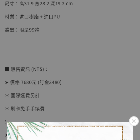
【店內現貨】七龍珠 系列蒐藏雕像 悟空 鳥山
尺寸：高31.9 寬28.2 深19.2 cm
明紀念款 [奇蹟工作室]
材質：進口樹脂 + 進口PU
-
+
NT$ 4,280
NT$ 5,580
體數：限量99體
加入購物車
──────────────
■ 販售資訊 (NT$)：
加購優惠【海賊王 布魯克達摩 [7STARS Studio]】
➤ 價格 7680元 (訂金3480)
＊ 國際運費另計
＊ 刷卡免手手续費
⁝
➤ 預購截止日：待工作室通知