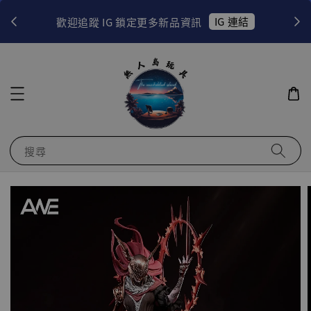
！
IG 連結
歡迎追蹤 IG 鎖定更多新品資訊
搜尋