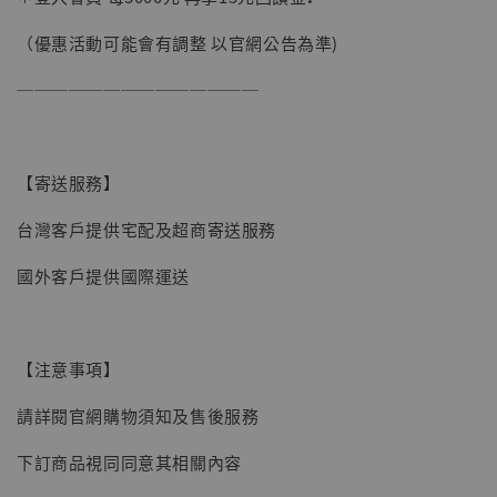
加購優惠【讓子彈飛 鵝城縣長 張麻子 [BK01]】
（優惠活動可能會有調整 以官網公告為準)
──────────────
【寄送服務】
台灣客戶提供宅配及超商寄送服務
國外客戶提供國際運送
【注意事項】
請詳閱官網購物須知及售後服務
下訂商品視同同意其相關內容
【現貨】BJSTUDIO 1/6系列可動蒐藏人偶 讓