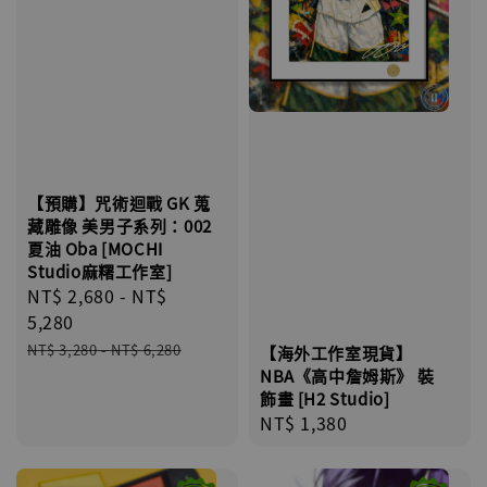
【預購】咒術迴戰 GK 蒐
藏雕像 美男子系列：002
夏油 Oba [MOCHI
Studio麻糬工作室]
Sale
NT$ 2,680
-
NT$
price
5,280
Regular
NT$ 3,280
-
NT$ 6,280
【海外工作室現貨】
price
NBA《高中詹姆斯》 裝
飾畫 [H2 Studio]
Regular
NT$ 1,380
price