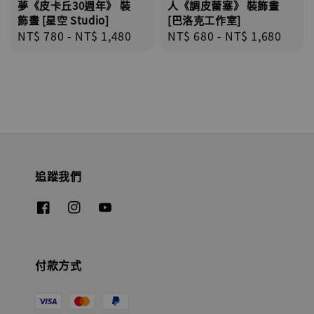
夢《皮卡丘30週年》 裝
人《調皮蕾塞》 裝飾畫
飾畫 [星空 Studio]
[巴洛克工作室]
Regular
NT$ 780
-
NT$ 1,480
Regular
NT$ 680
-
NT$ 1,680
price
price
追蹤我們
付款方式