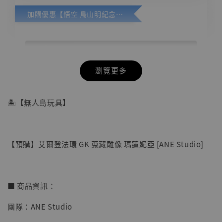
加購優惠【悟空 鳥山明紀念款 [奇蹟工作室]】
瀏覽更多
🏝【無人島玩具】
【預購】艾爾登法環 GK 蒐藏雕像 瑪蓮妮亞 [ANE Studio]
■ 商品資訊：
團隊：ANE Studio