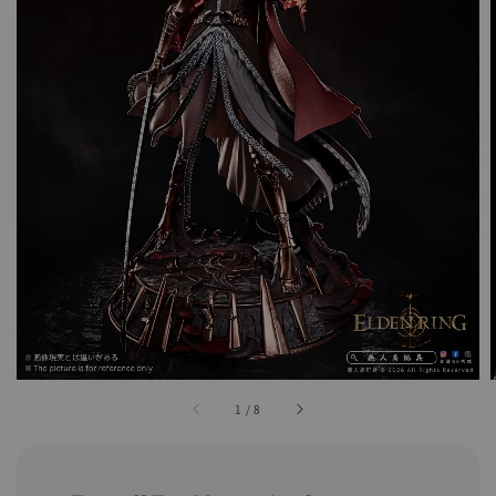
1
/
8