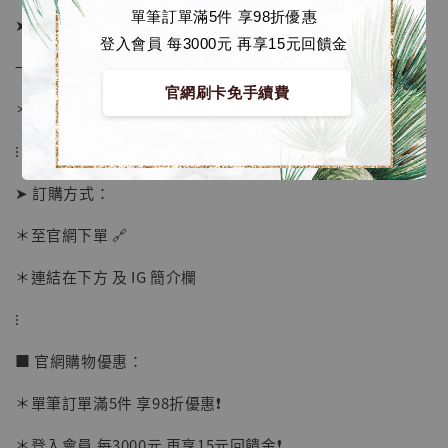
單筆訂單滿5件 享98折優惠
➤ 預計發貨日：工作室結單後約3個月 (僅供參考)
登入會員 每3000元 再享15元回饋金
→ 若有提前或延後則以廠商實際發貨時間為準
官網刷卡免手續費
＊ 若有時間考量, 請至官網現貨區選購
⁝
➤ 訂購方式：
【店內現貨】海賊王 系列蒐藏雕像 布魯克達
＊至官網下單 🔗
摩 [7STARS Studio]
-
+
＊連結在下方 及 IG 簡介欄
NT$ 1,500
NT$ 1,870
⁝
■ 官網購物優惠：
加入購物車
＊單筆訂單滿5件 享98折優惠❗️
＊登入會員 每3000元 再享15元回饋金❗️