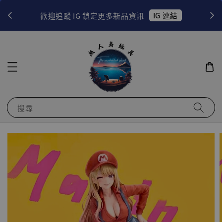
！
IG 連結
歡迎追蹤 IG 鎖定更多新品資訊
搜尋