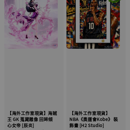
【海外工作室現貨】
【海外工作室現貨】海賊
NBA《奧運會Kobe》 裝
王 GK 蒐藏雕像 回眸傾
飾畫 [H2 Studio]
心女帝 [辰炎]