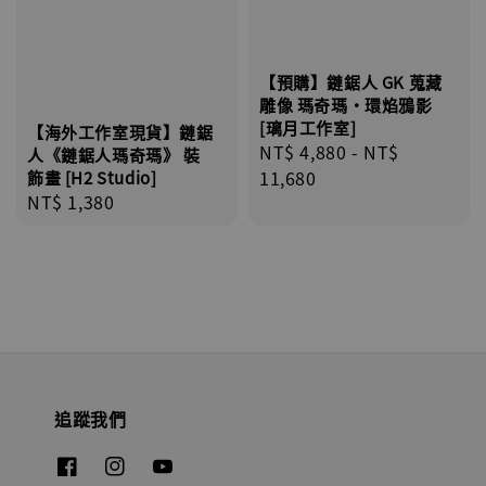
【預購】鏈鋸人 GK 蒐藏
雕像 瑪奇瑪·環焰鴉影
[璃月工作室]
【海外工作室現貨】鏈鋸
Regular
NT$ 4,880
-
NT$
人《鏈鋸人瑪奇瑪》 裝
price
11,680
飾畫 [H2 Studio]
Regular
NT$ 1,380
price
追蹤我們