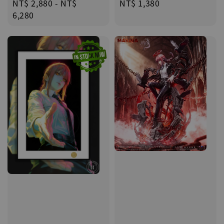
Regular
NT$ 1,380
Regular
NT$ 2,880
-
NT$
price
price
6,280