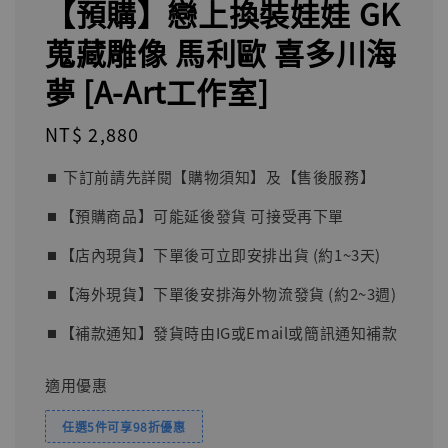
【預購】戀上換裝娃娃 GK
蒐藏雕像 馬利歐 喜多川海
夢 [A-Art工作室]
Regular
NT$ 2,880
price
⏹︎ 下訂前請先詳閱【購物須知】及【售後服務】
⏹︎【預購商品】可能延後發貨 可接受再下單
⏹︎【店內現貨】下單後可立即安排出貨 (約1~3天)
⏹︎【海外現貨】下單後安排海外物流發貨 (約2~3週)
⏹︎【補款通知】發貨時由IG或Email或簡訊通知補款
適用優惠
任選5件可享98折優惠