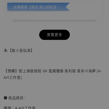
加購優惠【悟空 鳥山明紀念款 [奇蹟工作室]】
瀏覽更多
🏝【無人島玩具】
【預購】戀上換裝娃娃 GK 蒐藏雕像 馬利歐 喜多川海夢 [A-
Art工作室]
■ 商品資訊：
團隊：A-Art工作室