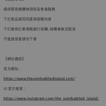
子彈飛 鵝城縣長 張麻子 [BK01]
請詳閱官網購物須知及售後服務
-
+
NT$ 4,980
NT$ 5,300
下訂商品視同同意其相關內容
下訂後依訂單規格進行採購, 採購後無法取消
加入購物車
不能接受者請勿下單
【網址連結】
官方網站：
https://www.theuninhabitedisland.com/
IG 官方帳號：
https://www.instagram.com/the_uninhabited_island/