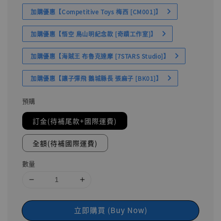
加購優惠【Competitive Toys 梅西 [CM001]】
加購優惠【悟空 鳥山明紀念款 [奇蹟工作室]】
加購優惠【海賊王 布魯克達摩 [7STARS Studio]】
加購優惠【讓子彈飛 鵝城縣長 張麻子 [BK01]】
預購
訂金(待補尾款+國際運費)
全額(待補國際運費)
數量
立即購買 (Buy Now)