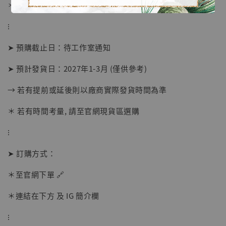
＊ 刷卡免手續費
⁝
➤ 預購截止日：待工作室通知
➤ 預計發貨日：2027年1-3月 (僅供參考)
→ 若有提前或延後則以廠商實際發貨時間為準
＊ 若有時間考量, 請至官網現貨區選購
【店內現貨】海賊王 系列蒐藏雕像 布魯克達
摩 [7STARS Studio]
⁝
-
+
NT$ 1,500
NT$ 1,870
➤ 訂購方式：
＊至官網下單 🔗
加入購物車
＊連結在下方 及 IG 簡介欄
⁝