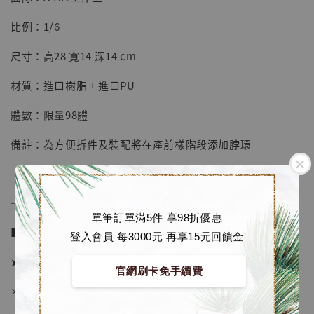
【店內現貨】七龍珠 系列蒐藏雕像 悟空 鳥山
明紀念款 [奇蹟工作室]
比例：1/6
-
+
NT$ 4,280
尺寸：高28 寬14 深14 cm
NT$ 5,580
材質：進口樹脂 + 進口PU
加入購物車
體數：限量98體
備註：為方便拆件及裝配將在產前樣階段添加脖環
加購優惠【海賊王 布魯克達摩 [7STARS Studio]】
──────────────
單筆訂單滿5件 享98折優惠
■ 販售資訊 (NT$)：
登入會員 每3000元 再享15元回饋金
➤ 價格 6580元 (訂金2880)
官網刷卡免手續費
＊ 國際運費另計