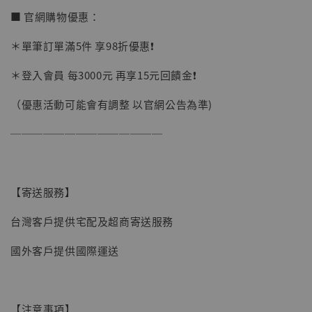
加購優惠【讓子彈飛 鵝城縣長 張麻子 [BK01]】
■ 官網購物優惠：
＊單筆訂單滿5件 享98折優惠❗️
＊登入會員 每3000元 再享15元回饋金❗️
（優惠活動可能會有調整 以官網公告為準)
──────────────
【寄送服務】
台灣客戶提供宅配及超商寄送服務
國外客戶提供國際運送
【現貨】BJSTUDIO 1/6系列可動蒐藏人偶 讓
【注意事項】