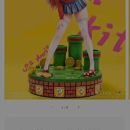
1
/
8