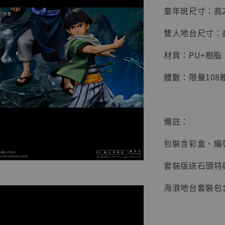
童年斑尺寸：高27
雙人地台尺寸：高3
材質：PU+樹脂
體數：限量108
【店內
系列蒐
克達摩 
Studio
備註：
NT$ 1,500
包裝含彩盒、編
NT$ 1,870
套裝版送石頭特
加
海浪地台套裝包