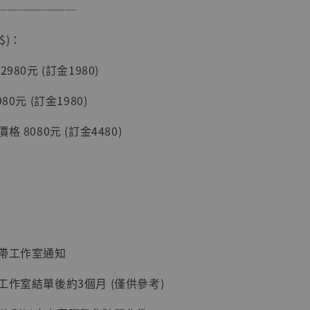
加購優惠【讓子彈飛 鵝城縣長 張麻子 [BK01]】
───────
$)：
980元 (訂金1980)
80元 (訂金1980)
 8080元 (訂金4480)
】
UDIO 1/6系列
藏人偶 讓子
鵝城縣長 張麻
01]
：帶工作室通知
-
+
工作室結單後約3個月 (僅供參考)