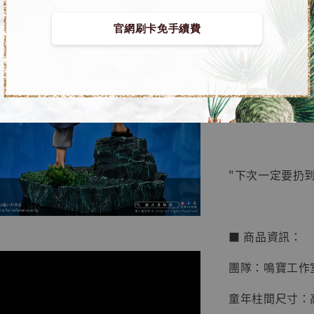
官網刷卡免手續費
【店內
🏝【無人島玩具
系列蒐
鳥山明
工作室
【預購】火影忍者
NT$ 4,280
NT$ 5,580
"下次一定要扔到
加
■ 商品資訊：
團隊：鳴寶工作
童年柱間尺寸：高2