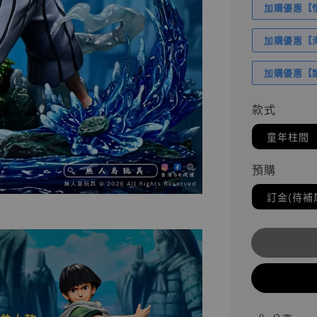
加購優惠【悟
加購優惠【海賊
加購優惠【讓
款式
童年柱間
預購
訂金(待補