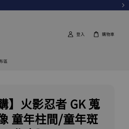
登入
購物車
布區
購】火影忍者 GK 蒐
像 童年柱間/童年斑