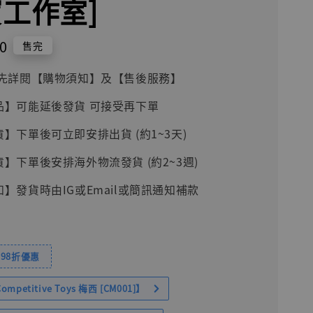
寶工作室]
0
售完
前請先詳閱【購物須知】及【售後服務】
品】可能延後發貨 可接受再下單
貨】下單後可立即安排出貨 (約1~3天)
貨】下單後安排海外物流發貨 (約2~3週)
知】發貨時由IG或Email或簡訊通知補款
98折優惠
petitive Toys 梅西 [CM001]】