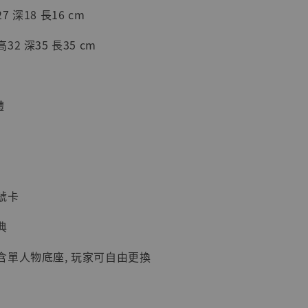
 深18 長16 cm
2 深35 長35 cm
體
現貨】海賊王
藏雕像 布魯
[7STARS
]
-
+
號卡
典
入購物車
含單人物底座, 玩家可自由更換