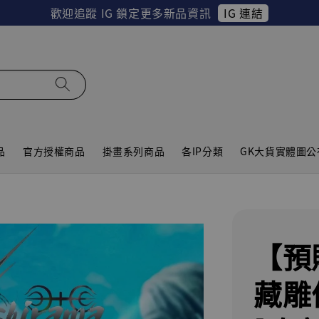
IG 連結
歡迎追蹤 IG 鎖定更多新品資訊
品
官方授權商品
掛畫系列商品
各IP分類
GK大貨實體圖公
【預
藏雕