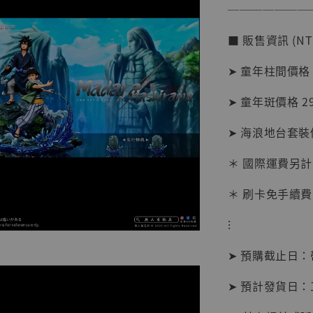
───────
■ 販售資訊 (NT
➤ 童年柱間價格 2
➤ 童年斑價格 29
➤ 海浪地台套裝價格
＊ 國際運費另計
【現貨
＊ 刷卡免手續費
BJST
可動蒐
⁝
彈飛 
子 [BK
➤ 預購截止日
NT$ 4,980
➤ 預計發貨日：
NT$ 5,300