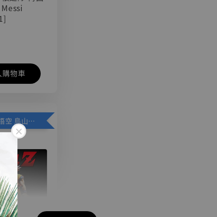
 Messi
1]
入購物車
加購優惠【悟空 鳥山明紀念款 [奇蹟工作室]】