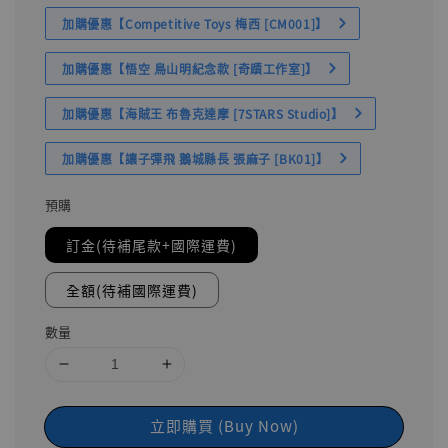
加購優惠【Competitive Toys 梅西 [CM001]】
加購優惠【悟空 鳥山明紀念款 [奇蹟工作室]】
加購優惠【海賊王 布魯克達摩 [7STARS Studio]】
加購優惠【讓子彈飛 鵝城縣長 張麻子 [BK01]】
預購
訂金(待補尾款+國際運費)
全額(待補國際運費)
數量
立即購買 (Buy Now)