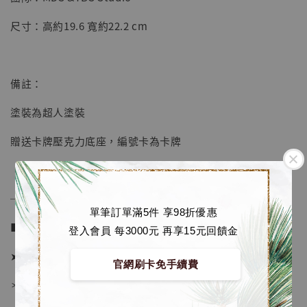
【店內現貨】七龍珠 系列蒐藏雕像 悟空 鳥山
明紀念款 [奇蹟工作室]
尺寸：高約19.6 寬約22.2 cm
-
+
NT$ 4,280
NT$ 5,580
備註：
加入購物車
塗裝為超人塗裝
贈送卡牌壓克力底座，編號卡為卡牌
加購優惠【海賊王 布魯克達摩 [7STARS Studio]】
──────────────
單筆訂單滿5件 享98折優惠
■ 販售資訊 (NT$)：
登入會員 每3000元 再享15元回饋金
➤ 價格 2980元 (訂金1980)
官網刷卡免手續費
＊ 國際運費另計