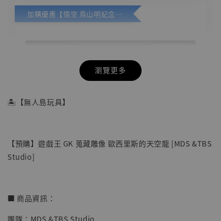
加購優惠【悟空 鳥山明紀念款 [奇蹟工作室]】
瀏覽更多
🏝【無人島玩具】
【預購】遊戲王 GK 蒐藏雕像 歐西里斯的天空龍 [MDS &TBS
Studio]
■ 商品資訊：
團隊：MDS &TBS Studio