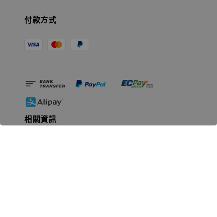
付款方式
相關資訊
無人島玩具公司資訊
里程碑
聯絡我們
認識GK
GK 預購流程說明
常見問題Q&A
EZWay易利委APP教學