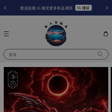
！
IG 連結
歡迎追蹤 IG 鎖定更多新品資訊
搜尋