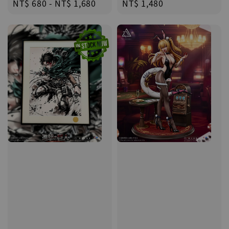
Regular
NT$ 680
-
NT$ 1,680
Regular
NT$ 1,480
price
price