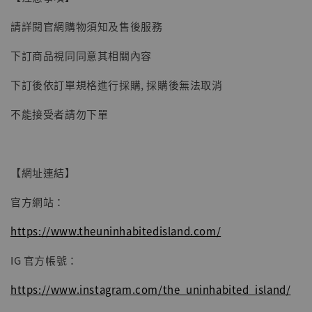
子彈飛 鵝城縣長 張麻子 [BK01]
請詳閱官網購物須知及售後服務
-
+
NT$ 4,980
NT$ 5,300
下訂商品視同同意其相關內容
下訂後依訂單規格進行採購, 採購後無法取消
加入購物車
不能接受者請勿下單
【網址連結】
官方網站：
https://www.theuninhabitedisland.com/
IG 官方帳號：
https://www.instagram.com/the_uninhabited_island/