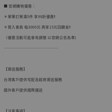
加購優惠【讓子彈飛 鵝城縣長 張麻子 [BK01]】
■ 官網購物優惠：
＊單筆訂單滿5件 享98折優惠❗️
＊登入會員 每3000元 再享15元回饋金❗️
（優惠活動可能會有調整 以官網公告為準)
──────────────
【寄送服務】
台灣客戶提供宅配及超商寄送服務
國外客戶提供國際運送
【現貨】BJSTUDIO 1/6系列可動蒐藏人偶 讓
【注意事項】