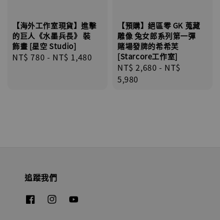
【海外工作室現貨】進擊
【預購】絕區零 GK 蒐藏
的巨人《水墨兵長》 裝
雕像 兔女郎系列第一彈
飾畫 [星空 Studio]
賭場發牌的希希芙
Regular
NT$ 780
-
NT$ 1,480
[Starcore工作室]
Regular
NT$ 2,680
-
NT$
price
price
5,980
追蹤我們