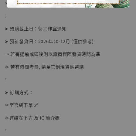
＊ 刷卡免手續費
⁝
➤ 預購截止日：待工作室通知
➤ 預計發貨日：2026年10-12月 (僅供參考)
→ 若有提前或延後則以廠商實際發貨時間為準
＊ 若有時間考量, 請至官網現貨區選購
【店內現貨】海賊王 系列蒐藏雕像 布魯克達
摩 [7STARS Studio]
⁝
-
+
NT$ 1,500
NT$ 1,870
➤ 訂購方式：
＊至官網下單 🔗
加入購物車
＊連結在下方 及 IG 簡介欄
⁝