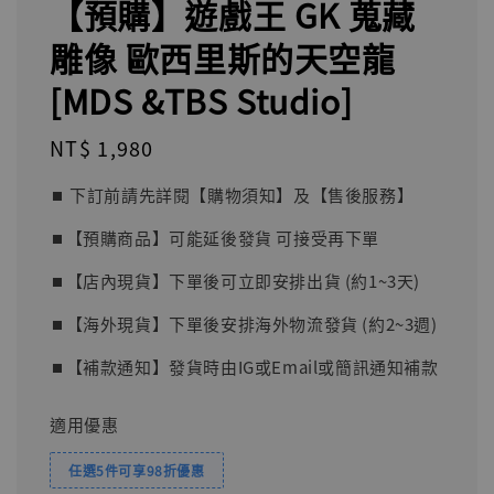
【預購】遊戲王 GK 蒐藏
雕像 歐西里斯的天空龍
[MDS &TBS Studio]
Regular
NT$ 1,980
price
⏹︎ 下訂前請先詳閱【購物須知】及【售後服務】
⏹︎【預購商品】可能延後發貨 可接受再下單
⏹︎【店內現貨】下單後可立即安排出貨 (約1~3天)
⏹︎【海外現貨】下單後安排海外物流發貨 (約2~3週)
⏹︎【補款通知】發貨時由IG或Email或簡訊通知補款
適用優惠
任選5件可享98折優惠