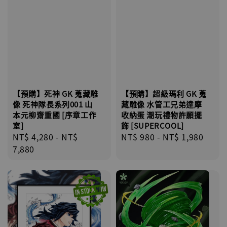
【預購】超級瑪利 GK 蒐
【預購】死神 GK 蒐藏雕
藏雕像 水管工兄弟達摩
像 死神隊長系列001 山
收納蛋 潮玩禮物許願擺
本元柳齋重國 [序章工作
飾 [SUPERCOOL]
室]
Regular
NT$ 980
-
NT$ 1,980
Regular
NT$ 4,280
-
NT$
price
price
7,880