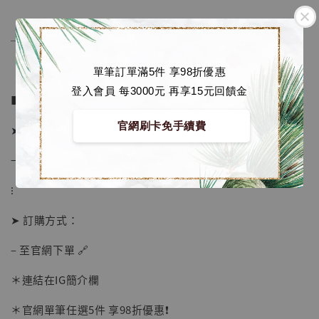
──────────────
單筆訂單滿5件 享98折優惠
登入會員 每3000元 再享15元回饋金
■ 販售資訊：
官網刷卡免手續費
➤ 價格 950元
→ 售價已包含國際運費
⁝
➤ 訂購方式：
【現貨】BJSTUDIO 1/6系列可動蒐藏人偶 讓
– 至官網下單 🔗
子彈飛 鵝城縣長 張麻子 [BK01]
-
+
＊連結在IG簡介欄
NT$ 4,980
NT$ 5,300
＊官網單筆任選5件 享98折優惠❗️