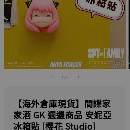
1
/
6
【海外倉庫現貨】間諜家
家酒 GK 週邊商品 安妮亞
冰箱貼 [櫻花 Studio]