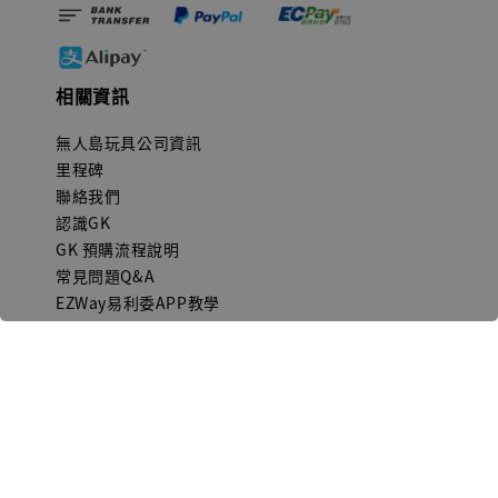
相關資訊
無人島玩具公司資訊
里程碑
聯絡我們
認識GK
GK 預購流程說明
常見問題Q&A
EZWay易利委APP教學
For overseas clients
Copyright © 2026 無人島玩具 All rights reserved | 統一編號 91582461