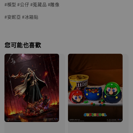
#模型 #公仔 #蒐藏品 #雕像
#安妮亞 #冰箱貼
您可能也喜歡