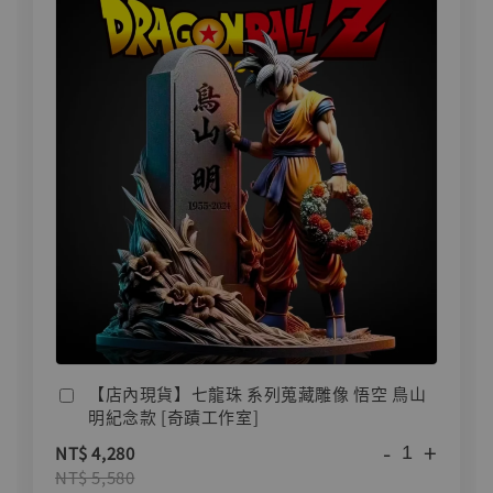
【店內現貨】七龍珠 系列蒐藏雕像 悟空 鳥山
明紀念款 [奇蹟工作室]
-
+
NT$ 4,280
NT$ 5,580