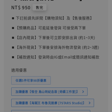
Regular
NT$ 950
售完
price
⏹︎ 下訂前請先詳閱【購物須知】及【售後服務】
⏹︎【預購商品】可能延後發貨 可接受再下單
⏹︎【店內現貨】下單後可立即安排出貨 (約1~3天)
⏹︎【海外現貨】下單後安排海外物流發貨 (約2~3週)
⏹︎【補款通知】發貨時由IG或Email或簡訊通知補款
適用優惠
任選5件可享98折優惠
加購優惠【悟空 鳥山明紀念款 [奇蹟工作室]】
加購優惠【海賊王 布魯克達摩 [7STARS Studio]】