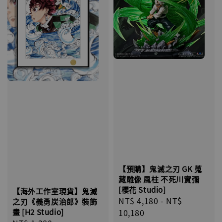
【預購】鬼滅之刃 GK 蒐
藏雕像 風柱 不死川實彌
[櫻花 Studio]
【海外工作室現貨】鬼滅
Regular
NT$ 4,180
-
NT$
之刃《義勇炭治郎》裝飾
price
10,180
畫 [H2 Studio]