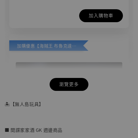
加入購物車
加購優惠【海賊王 布魯克達摩 [7STARS Studio]】
瀏覽更多
🏝【無人島玩具】
■ 間諜家家酒 GK 週邊商品