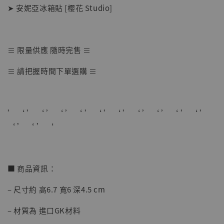
➤ 安妮亞冰箱貼 [櫻花 Studio]
≡ 限量供應 隨時完售 ≡
【店內現貨】海賊王 系列蒐藏雕像 布魯克達
≡ 請把握時間下單選購 ≡
摩 [7STARS Studio]
-
+
NT$ 1,500
NT$ 1,870
’ ‘ ’ ‘ ’ ‘ ’ ‘ ’ ‘ ’ ‘ ’ ‘ ’ ‘ ’ ‘ ’ ‘ ’
‘ ’ ‘ ’ ‘
加入購物車
■ 商品資訊：
加購優惠【讓子彈飛 鵝城縣長 張麻子 [BK01]】
– 尺寸約 高6.7 寬6 深4.5 cm
– 材質為 進口GK材料