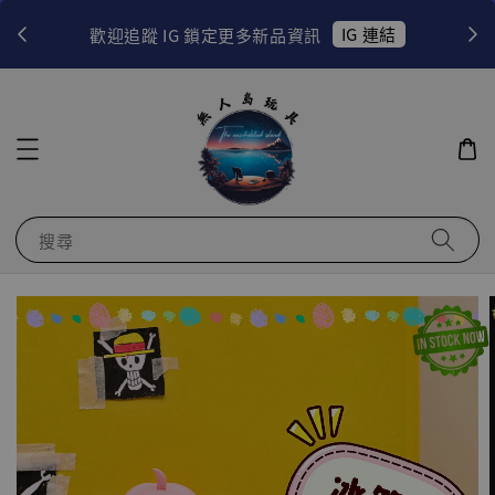
！
IG 連結
歡迎追蹤 IG 鎖定更多新品資訊
搜尋