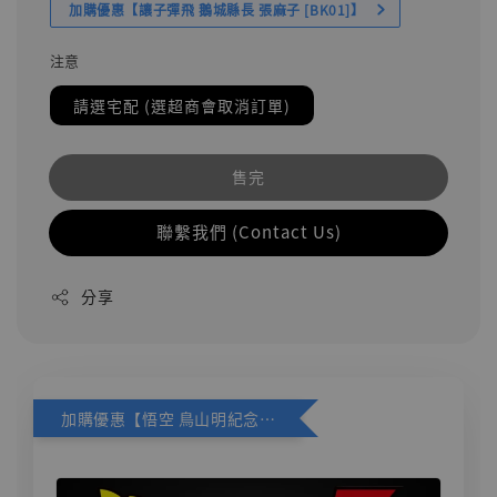
加購優惠【讓子彈飛 鵝城縣長 張麻子 [BK01]】
注意
請選宅配 (選超商會取消訂單)
售完
聯繫我們 (Contact Us)
分享
加購優惠【悟空 鳥山明紀念款 [奇蹟工作室]】