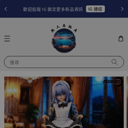
！
IG 連結
歡迎追蹤 IG 鎖定更多新品資訊
搜尋