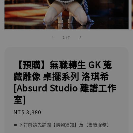
1
/
7
【預購】無職轉生 GK 蒐
藏雕像 桌擺系列 洛琪希
[Absurd Studio 離譜工作
室]
Regular
NT$ 3,380
price
⏹︎ 下訂前請先詳閱【購物須知】及【售後服務】