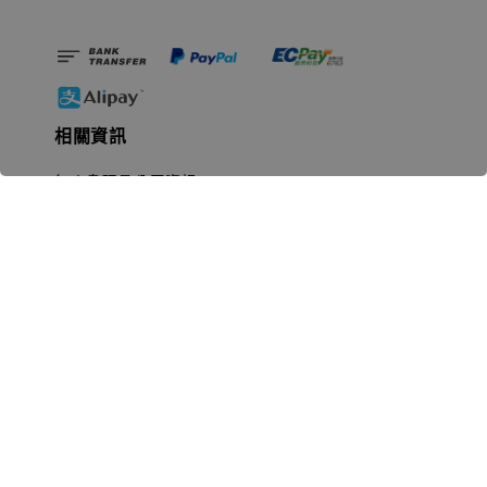
相關資訊
無人島玩具公司資訊
里程碑
聯絡我們
認識GK
GK 預購流程說明
常見問題Q&A
EZWay易利委APP教學
For overseas clients