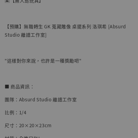
🏝【無人島玩具】
【預購】無職轉生 GK 蒐藏雕像 桌擺系列 洛琪希 [Absurd
Studio 離譜工作室]
"這樣對你來說，也許是一種獎勵吧"
【店內現貨】七龍珠 系列蒐藏雕像 悟空 鳥山
明紀念款 [奇蹟工作室]
■ 商品資訊：
-
+
NT$ 4,280
團隊：Absurd Studio 離譜工作室
NT$ 5,580
比例：1/4
加入購物車
尺寸：20×20×23cm