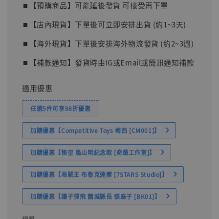
⏹︎【預購商品】可能延後發貨 可接受再下單
⏹︎【店內現貨】下單後可立即安排出貨 (約1~3天)
⏹︎【海外現貨】下單後安排海外物流發貨 (約2~3週)
⏹︎【補款通知】發貨時由IG或Email或簡訊通知補款
適用優惠
任選5件可享98折優惠
加購優惠【Competitive Toys 梅西 [CM001]】
加購優惠【悟空 鳥山明紀念款 [奇蹟工作室]】
加購優惠【海賊王 布魯克達摩 [7STARS Studio]】
加購優惠【讓子彈飛 鵝城縣長 張麻子 [BK01]】
預購