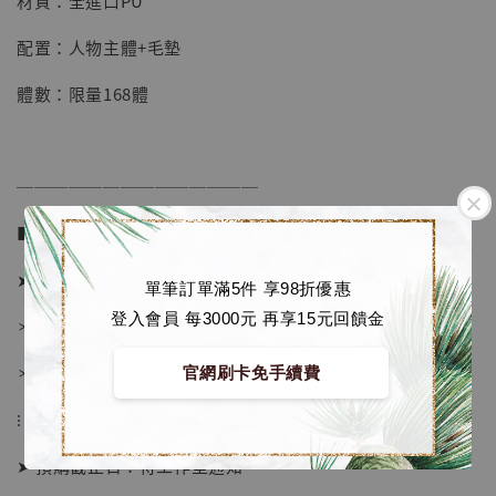
材質：全進口PU
加購優惠【海賊王 布魯克達摩 [7STARS Studio]】
配置：人物主體+毛墊
體數：限量168體
──────────────
■ 販售資訊 (NT$)：
➤ 價格 6580元 (訂金3380)
單筆訂單滿5件 享98折優惠
登入會員 每3000元 再享15元回饋金
＊ 國際運費另計
＊ 刷卡免手續費
官網刷卡免手續費
⁝
➤ 預購截止日：待工作室通知