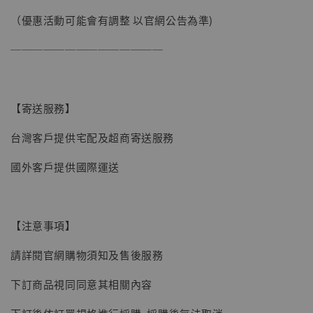
（優惠活動可能會有調整 以官網公告為準)
──────────────
【寄送服務】
台灣客戶提供宅配及超商寄送服務
【現貨】BJSTUDIO 1/6系列可動蒐藏人偶 讓
國外客戶提供國際運送
子彈飛 鵝城縣長 張麻子 [BK01]
-
+
NT$ 4,980
NT$ 5,300
【注意事項】
請詳閱官網購物須知及售後服務
加入購物車
下訂商品視同同意其相關內容