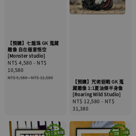
【預購】七龍珠 GK 蒐藏
雕像 自在極意悟空
[Monster studio]
Sale
NT$ 4,580
-
NT$
price
10,580
Regular
NT$ 5,580
-
NT$ 11,580
【預購】咒術迴戰 GK 蒐
price
藏雕像 1:1夏油傑半身像
[Roaring Wild Studio]
Regular
NT$ 12,580
-
NT$
price
31,380