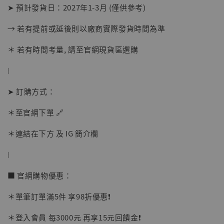
➤ 預計發貨日：2027年1-3月 (僅供參考)
【店內現貨】海賊王 系列蒐藏雕像 布魯克達
摩 [7STARS Studio]
→ 若有提前或延後則以廠商實際發貨時間為準
-
+
NT$ 1,500
NT$ 1,870
＊ 若有時間考量, 請至官網現貨區選購
⁝
加入購物車
➤ 訂購方式：
＊至官網下單 🔗
加購優惠【讓子彈飛 鵝城縣長 張麻子 [BK01]】
＊連結在下方 及 IG 簡介欄
⁝
■ 官網購物優惠：
＊單筆訂單滿5件 享98折優惠❗️
＊登入會員 每3000元 再享15元回饋金❗️