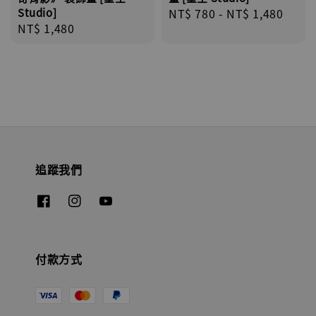
Studio]
Regular
NT$ 780
-
NT$ 1,480
Regular
NT$ 1,480
price
price
追蹤我們
付款方式