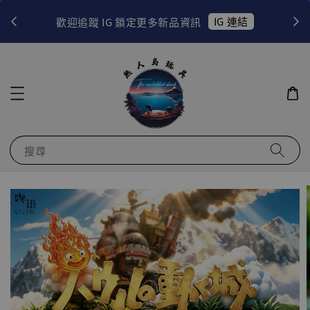
！
IG 連結
歡迎追蹤 IG 鎖定更多新品資訊
搜尋