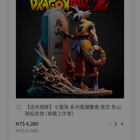
【店內現貨】七龍珠 系列蒐藏雕像 悟空 鳥山
明紀念款 [奇蹟工作室]
-
+
NT$ 4,280
NT$ 5,580