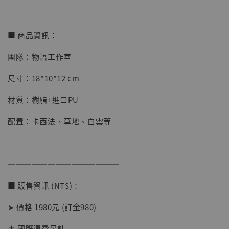
■ 商品資訊：
【店內現貨】海賊王 系列蒐藏雕像 布魯克達
團隊：物語工作室
摩 [7STARS Studio]
尺寸：18*10*12 cm
-
+
NT$ 1,500
NT$ 1,870
材質：樹脂+進口PU
配置：卡西法、草地、白雲等
加入購物車
──────────────
加購優惠【讓子彈飛 鵝城縣長 張麻子 [BK01]】
■ 販售資訊 (NT$)：
➤ 價格 1980元 (訂金980)
＊ 國際運費另計