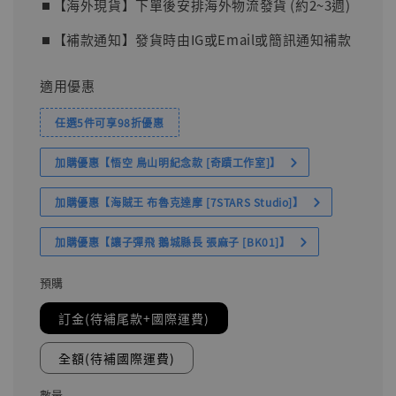
⏹︎【海外現貨】下單後安排海外物流發貨 (約2~3週)
⏹︎【補款通知】發貨時由IG或Email或簡訊通知補款
適用優惠
任選5件可享98折優惠
加購優惠【悟空 鳥山明紀念款 [奇蹟工作室]】
加購優惠【海賊王 布魯克達摩 [7STARS Studio]】
加購優惠【讓子彈飛 鵝城縣長 張麻子 [BK01]】
預購
訂金(待補尾款+國際運費)
全額(待補國際運費)
數量