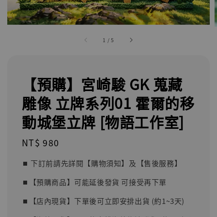
1
/
5
【預購】宮崎駿 GK 蒐藏
雕像 立牌系列01 霍爾的移
動城堡立牌 [物語工作室]
Regular
NT$ 980
price
⏹︎ 下訂前請先詳閱【購物須知】及【售後服務】
⏹︎【預購商品】可能延後發貨 可接受再下單
⏹︎【店內現貨】下單後可立即安排出貨 (約1~3天)