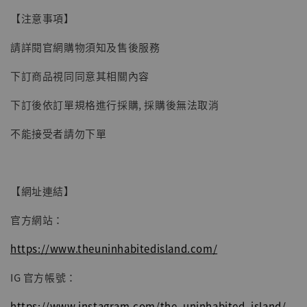
【注意事項】
請詳閱官網購物須知及售後服務
下訂商品視同同意其相關內容
下訂後依訂單規格進行採購, 採購後無法取消
不能接受者請勿下單
【網址連結】
官方網站：
https://www.theuninhabitedisland.com/
IG 官方帳號：
https://www.instagram.com/the_uninhabited_island/