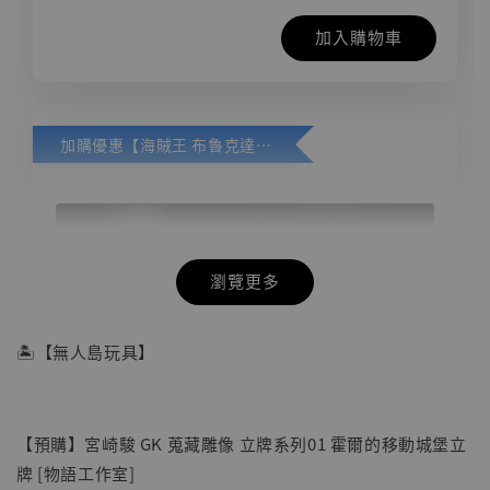
加入購物車
加購優惠【海賊王 布魯克達摩 [7STARS Studio]】
瀏覽更多
🏝【無人島玩具】
【預購】宮崎駿 GK 蒐藏雕像 立牌系列01 霍爾的移動城堡立
牌 [物語工作室]