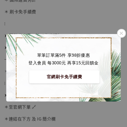
＊ 刷卡免手續費
⁝
➤ 預購截止日：待工作室通知
➤ 預計發貨日：2026年10-12月 (僅供參考)
單筆訂單滿5件 享98折優惠
→ 若有提前或延後則以廠商實際發貨時間為準
登入會員 每3000元 再享15元回饋金
＊ 若有時間考量, 請至官網現貨區選購
官網刷卡免手續費
⁝
【現貨】BJSTUDIO 1/6系列可動蒐藏人偶 讓
➤ 訂購方式：
子彈飛 鵝城縣長 張麻子 [BK01]
-
+
＊至官網下單 🔗
NT$ 4,980
NT$ 5,300
＊連結在下方 及 IG 簡介欄