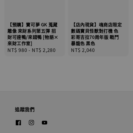
【預購】寶可夢 GK 蒐藏
【店內現貨】魂商店限定
雕像 來財系列第五彈 招
數碼寶貝怪獸對打機 色
財可達鴨/來錢鴨 [物語×
彩哥吉拉70周年版 戰鬥
來財工作室]
暴龍色 黑色
Regular
NT$ 980
-
NT$ 2,280
Regular
NT$ 2,040
price
price
追蹤我們