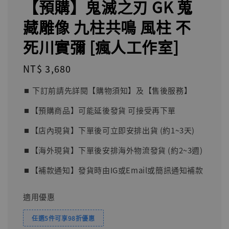
【預購】鬼滅之刃 GK 蒐
藏雕像 九柱共鳴 風柱 不
死川實彌 [瘋人工作室]
Regular
NT$ 3,680
price
⏹︎ 下訂前請先詳閱【購物須知】及【售後服務】
⏹︎【預購商品】可能延後發貨 可接受再下單
⏹︎【店內現貨】下單後可立即安排出貨 (約1~3天)
⏹︎【海外現貨】下單後安排海外物流發貨 (約2~3週)
⏹︎【補款通知】發貨時由IG或Email或簡訊通知補款
適用優惠
任選5件可享98折優惠