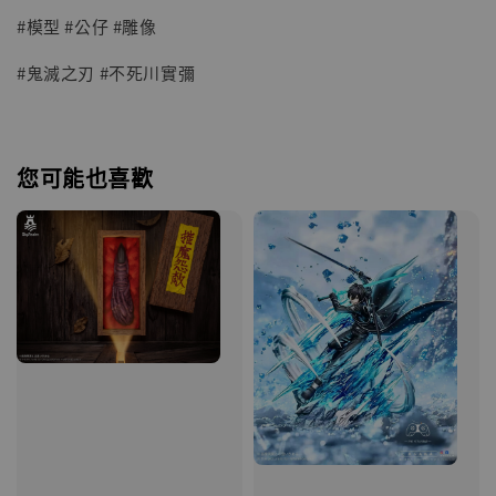
#模型 #公仔 #雕像
#鬼滅之刃 #不死川實彌
您可能也喜歡