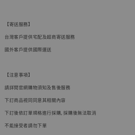
子彈飛 鵝城縣長 張麻子 [BK01]
-
+
NT$ 4,980
NT$ 5,300
【寄送服務】
台灣客戶提供宅配及超商寄送服務
加入購物車
國外客戶提供國際運送
【注意事項】
請詳閱官網購物須知及售後服務
下訂商品視同同意其相關內容
下訂後依訂單規格進行採購, 採購後無法取消
不能接受者請勿下單