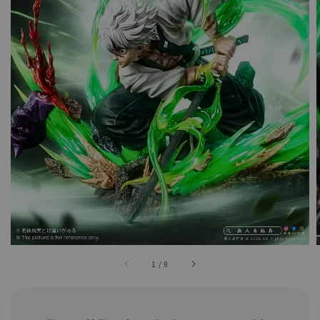
1
/
9