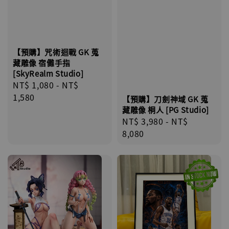
【預購】咒術迴戰 GK 蒐
藏雕像 宿儺手指
[SkyRealm Studio]
Regular
NT$ 1,080
-
NT$
price
1,580
【預購】刀劍神域 GK 蒐
藏雕像 桐人 [PG Studio]
Regular
NT$ 3,980
-
NT$
price
8,080