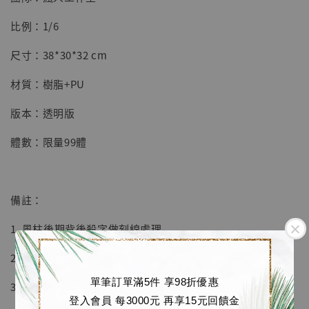
【店內現貨】七龍珠 系列蒐藏雕像 悟空 鳥山
明紀念款 [奇蹟工作室]
比例：1/6
-
+
NT$ 4,280
尺寸：38*30*32 cm
NT$ 5,580
材質：樹脂+PU
加入購物車
版本：透明版
體數：限量99體
加購優惠【海賊王 布魯克達摩 [7STARS Studio]】
備註：
1. 風柱後期背後殺字做刻線處理
2. 透明版特效件是可發光版
單筆訂單滿5件 享98折優惠
3. 後續三款產品預告
登入會員 每3000元 再享15元回饋金