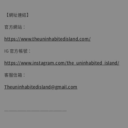
【網址連結】
官方網站：
https://www.theuninhabitedisland.com/
IG 官方帳號：
https://www.instagram.com/the_uninhabited_island/
客服信箱：
Theuninhabitedisland@gmail.com
──────────────