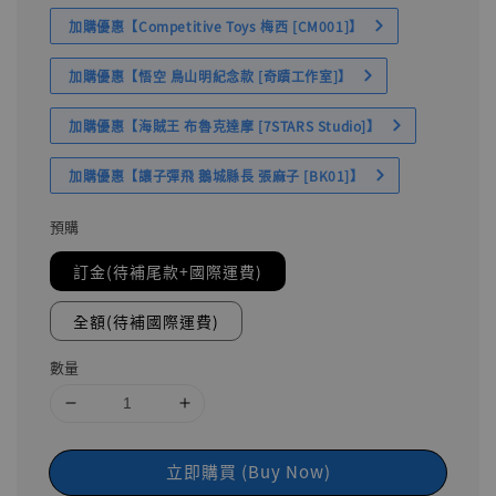
加購優惠【Competitive Toys 梅西 [CM001]】
加購優惠【悟空 鳥山明紀念款 [奇蹟工作室]】
加購優惠【海賊王 布魯克達摩 [7STARS Studio]】
加購優惠【讓子彈飛 鵝城縣長 張麻子 [BK01]】
預購
訂金(待補尾款+國際運費)
全額(待補國際運費)
數量
立即購買 (Buy Now)