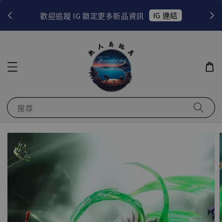
！
IG 連結
歡迎追蹤 IG 鎖定更多新品資訊
搜尋