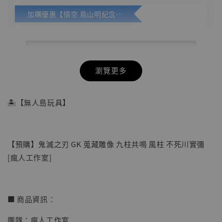
加購優惠【悟空 鳥山明紀念款 [奇蹟工作室]】
瀏覽更多
🏝【無人島玩具】
【預購】鬼滅之刃 GK 蒐藏雕像 九柱共鳴 風柱 不死川實彌
[瘋人工作室]
■ 商品資訊：
團隊：瘋人工作室