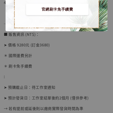
4. 產品包裝：珍珠棉+彩盒+銘牌
官網刷卡免手續費
──────────────
■ 販售資訊 (NT$)：
➤ 價格 9280元 (訂金3680)
＊ 國際運費另計
【店內現貨】海賊王 系列蒐藏雕像 布魯克達
摩 [7STARS Studio]
＊ 刷卡免手續費
-
+
NT$ 1,500
NT$ 1,870
⁝
➤ 預購截止日：待工作室通知
加入購物車
➤ 預計發貨日：工作室結單後約2個月 (僅供參考)
→ 若有提前或延後則以廠商實際發貨時間為準