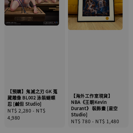
【預購】鬼滅之刃 GK 蒐
【海外工作室現貨】
藏雕像 BL002 泳裝蝴蝶
NBA《王朝Kevin
忍 [鹹但 Studio]
Durant》 裝飾畫 [星空
Regular
NT$ 2,280
-
NT$
Studio]
price
4,980
Regular
NT$ 780
-
NT$ 1,480
price