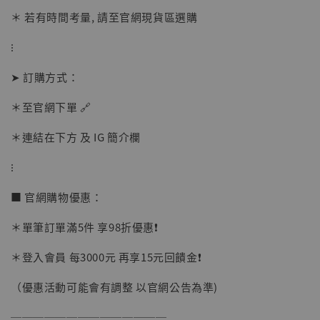
加購優惠【讓子彈飛 鵝城縣長 張麻子 [BK01]】
＊ 若有時間考量, 請至官網現貨區選購
⁝
➤ 訂購方式：
＊至官網下單 🔗
＊連結在下方 及 IG 簡介欄
⁝
■ 官網購物優惠：
＊單筆訂單滿5件 享98折優惠❗️
＊登入會員 每3000元 再享15元回饋金❗️
（優惠活動可能會有調整 以官網公告為準)
【現貨】BJSTUDIO 1/6系列可動蒐藏人偶 讓
──────────────