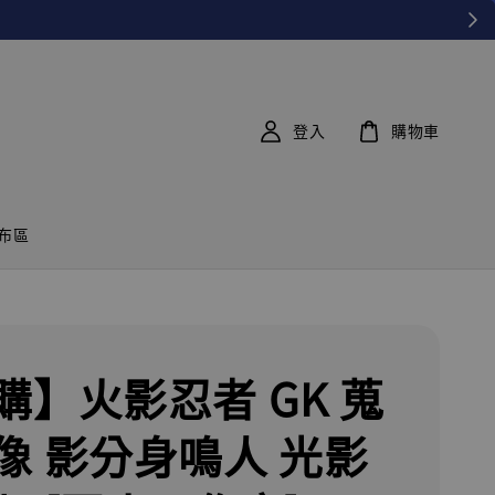
登入
購物車
布區
購】火影忍者 GK 蒐
像 影分身鳴人 光影