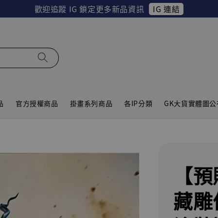
IG 連結
歡迎追蹤 IG 鎖定更多新品資訊
品
官方授權商品
掛畫系列商品
各IP分類
GK大貨實體圖公
【預
藏雕