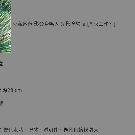
藏雕像 悟空
紀念款 [奇蹟
]
 GK 蒐藏雕像 影分身鳴人 光影塗裝版 [圓火工作室]
-
+
入購物車
室
加購優惠【海賊王 布魯克達摩 [7STARS Studio]】
 深28 cm
版
：優化水貼、塗裝、透明件、卷軸和蛤蟆增大