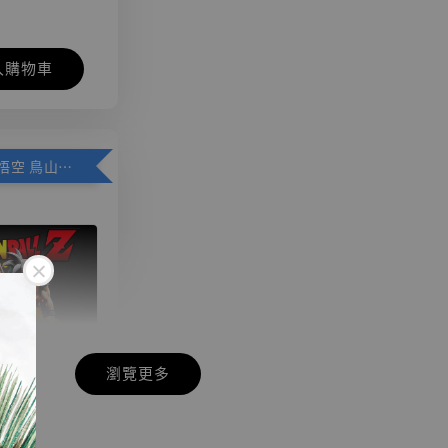
入購物車
加購優惠【悟空 鳥山明紀念款 [奇蹟工作室]】
瀏覽更多
現貨】七龍珠
】