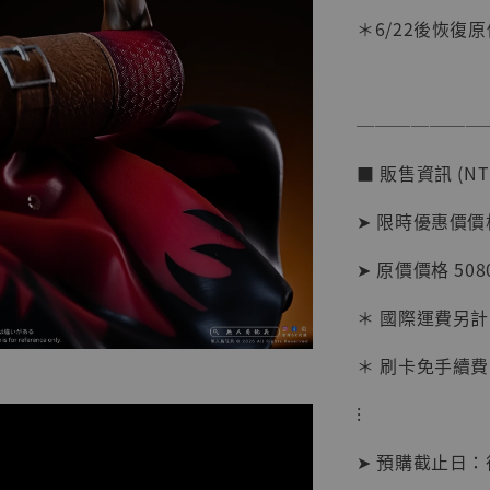
＊6/22後恢復原
【店內
系列蒐
───────
克達摩 
Studio
■ 販售資訊 (NT
NT$ 1,500
➤ 限時優惠價價格 
NT$ 1,870
➤ 原價價格 5080
加
＊ 國際運費另計
＊ 刷卡免手續費
⁝
➤ 預購截止日