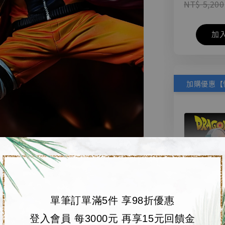
NT$ 5,200
加
單筆訂單滿5件 享98折優惠
【店內
登入會員 每3000元 再享15元回饋金
🏝【無人島玩具