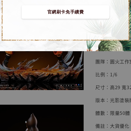
系列蒐
鳥山明
官網刷卡免手續費
工作室
【預購】火影忍者
NT$ 4,280
NT$ 5,580
■ 商品資訊：
加
團隊：圓火工作
比例：1/6
尺寸：高29 寬32
版本：光影塗裝
體數：限量50體
備註：大貨優化