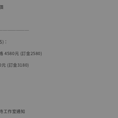
價
現貨】海賊王
藏雕像 布魯
───────
[7STARS
]
$)：
-
+
4580元 (訂金2580)
元 (訂金3180)
入購物車
加購優惠【讓子彈飛 鵝城縣長 張麻子 [BK01]】
：待工作室通知