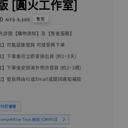
版 [圓火工作室]
0
Regular
售完
NT$ 3,180
price
前請先詳閱【購物須知】及【售後服務】
品】可能延後發貨 可接受再下單
貨】下單後可立即安排出貨 (約1~3天)
貨】下單後安排海外物流發貨 (約2~3週)
知】發貨時由IG或Email或簡訊通知補款
98折優惠
petitive Toys 梅西 [CM001]】