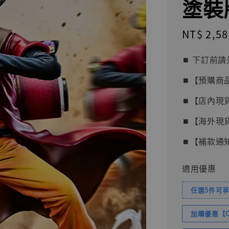
塗裝
Sale
NT$ 2,58
price
⏹︎ 下訂
⏹︎【預購商
⏹︎【店內現
⏹︎【海外現
⏹︎【補款通
適用優惠
任選5件可享
加購優惠【Com