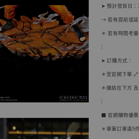
➤ 預計發貨日：
→ 若有提前或
＊ 若有時間考量
⁝
【現貨
➤ 訂購方式：
BJST
可動蒐
＊至官網下單 🔗
彈飛 
子 [BK
＊連結在下方 及 
NT$ 4,980
⁝
NT$ 5,300
■ 官網購物優
加
＊單筆訂單滿5件 