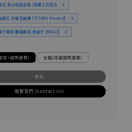
空 鳥山明紀念款 [奇蹟工作室]】
王 布魯克達摩 [7STARS Studio]】
子彈飛 鵝城縣長 張麻子 [BK01]】
尾款+國際運費)
全額(待補國際運費)
售完
聯繫我們 (Contact Us)