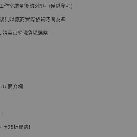
工作室結單後約3個月 (僅供參考)
延後則以廠商實際發貨時間為準
, 請至官網現貨區選購
】
UDIO 1/6系列
藏人偶 讓子
鵝城縣長 張麻
01]
IG 簡介欄
-
+
惠：
入購物車
享98折優惠❗️