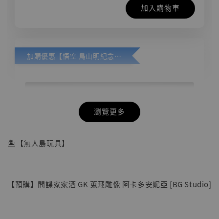
加入購物車
加購優惠【悟空 鳥山明紀念款 [奇蹟工作室]】
瀏覽更多
🏝【無人島玩具】
【預購】間諜家家酒 GK 蒐藏雕像 阿卡多安妮亞 [BG Studio]