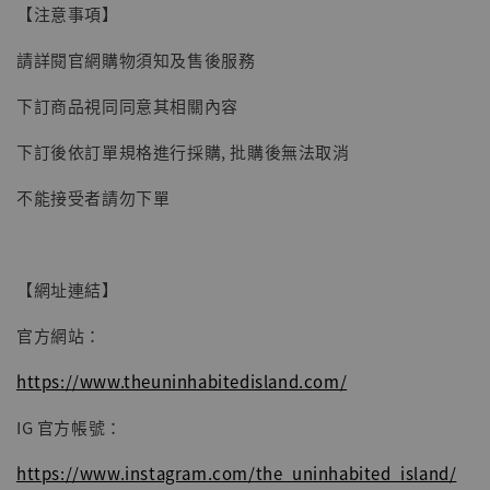
【注意事項】
請詳閱官網購物須知及售後服務
【現貨】BJSTUDIO 1/6系列可動蒐藏人偶 讓
下訂商品視同同意其相關內容
子彈飛 鵝城縣長 張麻子 [BK01]
-
+
NT$ 4,980
下訂後依訂單規格進行採購, 批購後無法取消
NT$ 5,300
不能接受者請勿下單
加入購物車
【網址連結】
官方網站：
https://www.theuninhabitedisland.com/
IG 官方帳號：
https://www.instagram.com/the_uninhabited_island/