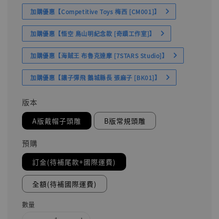
加購優惠【Competitive Toys 梅西 [CM001]】
加購優惠【悟空 鳥山明紀念款 [奇蹟工作室]】
加購優惠【海賊王 布魯克達摩 [7STARS Studio]】
加購優惠【讓子彈飛 鵝城縣長 張麻子 [BK01]】
版本
A版戴帽子頭雕
B版常規頭雕
預購
訂金(待補尾款+國際運費)
全額(待補國際運費)
數量