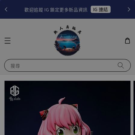
！
IG 連結
歡迎追蹤 IG 鎖定更多新品資訊
搜尋