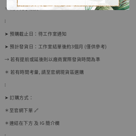
＊ 刷卡免手續費
⁝
➤ 預購截止日：待工作室通知
➤ 預計發貨日：工作室結單後約3個月 (僅供參考)
→ 若有提前或延後則以廠商實際發貨時間為準
＊ 若有時間考量, 請至官網現貨區選購
⁝
【店內現貨】海賊王 系列蒐藏雕像 布魯克達
➤ 訂購方式：
摩 [7STARS Studio]
-
+
＊至官網下單 🔗
NT$ 1,500
NT$ 1,870
＊連結在下方 及 IG 簡介欄
⁝