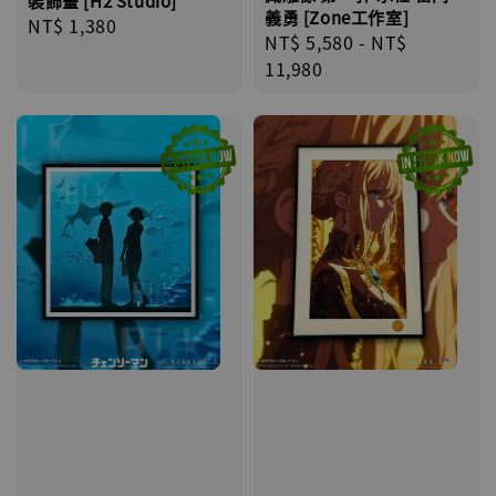
裝飾畫 [H2 Studio]
義勇 [Zone工作室]
Regular
NT$ 1,380
Regular
NT$ 5,580
-
NT$
price
price
11,980