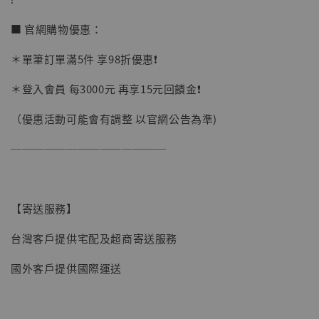
加入購物車
■ 官網購物優惠：
＊單筆訂單滿5件 享98折優惠❗️
加購優惠【讓子彈飛 鵝城縣長 張麻子 [BK01]】
＊登入會員 每3000元 再享15元回饋金❗️
（優惠活動可能會有調整 以官網公告為準)
──────────────
【寄送服務】
台灣客戶提供宅配及超商寄送服務
國外客戶提供國際運送