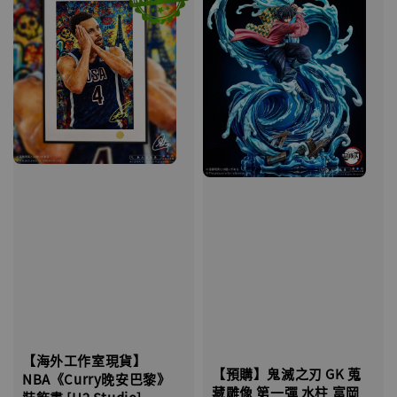
【海外工作室現貨】
【預購】鬼滅之刃 GK 蒐
NBA《Curry晚安巴黎》
藏雕像 第一彈 水柱 富岡