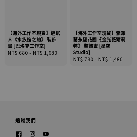
【海外工作室現貨】鏈鋸
【海外工作室現貨】紫羅
人《水族館之約》 裝飾
蘭永恆花園《金光薇爾莉
畫 [巴洛克工作室]
特》 裝飾畫 [星空
Regular
NT$ 680
-
NT$ 1,680
Studio]
Regular
NT$ 780
-
NT$ 1,480
price
price
追蹤我們