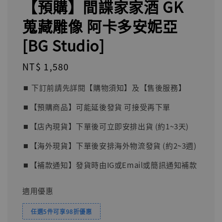
【預購】間諜家家酒 GK
蒐藏雕像 阿卡多安妮亞
[BG Studio]
Regular
NT$ 1,580
price
⏹︎ 下訂前請先詳閱【購物須知】及【售後服務】
⏹︎【預購商品】可能延後發貨 可接受再下單
⏹︎【店內現貨】下單後可立即安排出貨 (約1~3天)
⏹︎【海外現貨】下單後安排海外物流發貨 (約2~3週)
⏹︎【補款通知】發貨時由IG或Email或簡訊通知補款
適用優惠
任選5件可享98折優惠