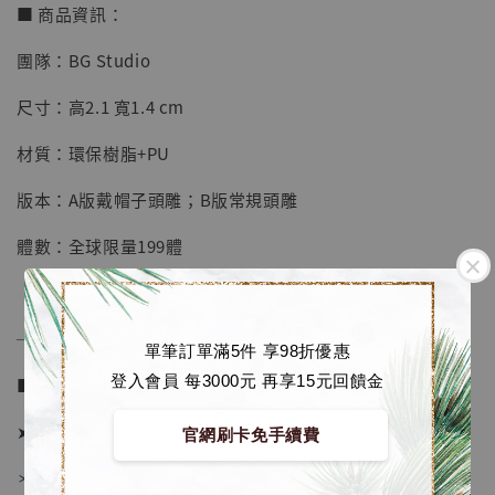
■ 商品資訊：
團隊：BG Studio
【店內現貨】七龍珠 系列蒐藏雕像 悟空 鳥山
尺寸：高2.1 寬1.4 cm
明紀念款 [奇蹟工作室]
材質：環保樹脂+PU
-
+
NT$ 4,280
NT$ 5,580
版本：A版戴帽子頭雕；B版常規頭雕
體數：全球限量199體
加入購物車
──────────────
單筆訂單滿5件 享98折優惠
加購優惠【海賊王 布魯克達摩 [7STARS Studio]】
登入會員 每3000元 再享15元回饋金
■ 販售資訊 (NT$)：
➤ 價格 3580元 (訂金1580)
官網刷卡免手續費
＊ 國際運費另計