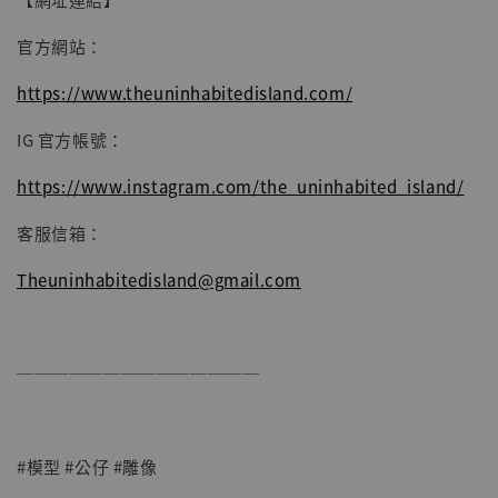
加入購物車
官方網站：
https://www.theuninhabitedisland.com/
IG 官方帳號：
https://www.instagram.com/the_uninhabited_island/
客服信箱：
Theuninhabitedisland@gmail.com
──────────────
#模型 #公仔 #雕像