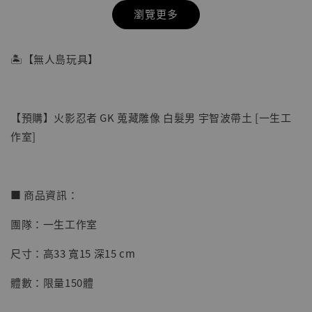
瀏覽更多
🏝【無人島玩具】
【預購】火影忍者 GK 蒐藏雕像 白髮男 宇智波帶土 [一生工
作室]
■ 商品資訊：
團隊：一生工作室
【店內現貨】七龍珠 系列蒐藏雕像 悟空 鳥山
明紀念款 [奇蹟工作室]
尺寸：高33 寬15 深15 cm
-
+
NT$ 4,280
體數：限量150體
NT$ 5,580