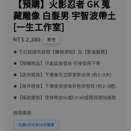
【預購】火影忍者 GK 蒐
藏雕像 白髮男 宇智波帶土
[一生工作室]
Regular
NT$ 2,380
售完
price
⏹︎ 下訂前請先詳閱【購物須知】及【售後服務】
⏹︎【預購商品】可能延後發貨 可接受再下單
⏹︎【店內現貨】下單後可立即安排出貨 (約1~3天)
⏹︎【海外現貨】下單後安排海外物流發貨 (約2~3週)
⏹︎【補款通知】發貨時由IG或Email或簡訊通知補款
適用優惠
任選5件可享98折優惠