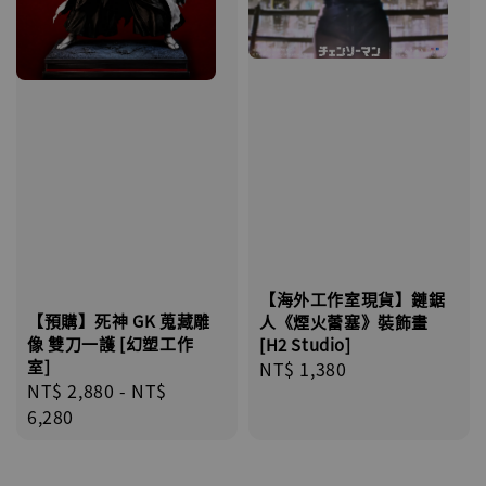
【海外工作室現貨】鏈鋸
【預購】死神 GK 蒐藏雕
人《煙火蕾塞》裝飾畫
像 雙刀一護 [幻塑工作
[H2 Studio]
室]
Regular
NT$ 1,380
Regular
NT$ 2,880
-
NT$
price
price
6,280