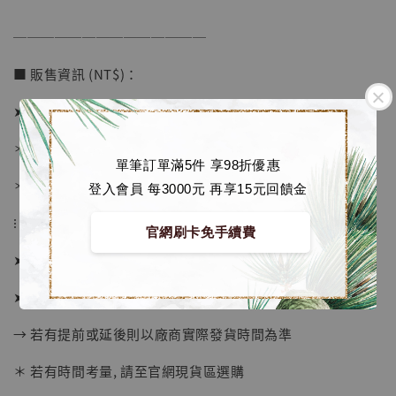
加入購物車
──────────────
■ 販售資訊 (NT$)：
加購優惠【海賊王 布魯克達摩 [7STARS Studio]】
➤ 價格 3980元 (訂金2380)
＊ 國際運費另計
單筆訂單滿5件 享98折優惠
＊ 刷卡免手續費
登入會員 每3000元 再享15元回饋金
⁝
官網刷卡免手續費
➤ 預購截止日：待工作室通知
➤ 預計發貨日：2026年7-9月 (僅供參考)
→ 若有提前或延後則以廠商實際發貨時間為準
＊ 若有時間考量, 請至官網現貨區選購