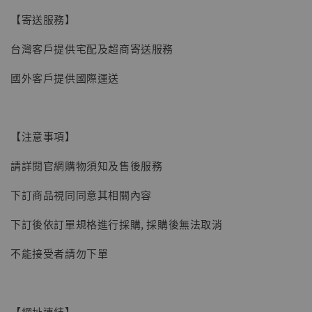
【寄送服務】
台灣客戶提供宅配及超商寄送服務
國外客戶提供國際運送
【注意事項】
請詳閱官網購物須知及售後服務
下訂商品視同同意其相關內容
【現貨】BJSTUDIO 1/6系列可動蒐藏人偶 讓
下訂後依訂單規格進行採購, 採購後無法取消
子彈飛 鵝城縣長 張麻子 [BK01]
不能接受者請勿下單
-
+
NT$ 4,980
NT$ 5,300
【網址連結】