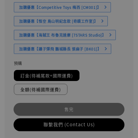
加購優惠【Competitive Toys 梅西 [CM001]】
加購優惠【悟空 鳥山明紀念款 [奇蹟工作室]】
加購優惠【海賊王 布魯克達摩 [7STARS Studio]】
加購優惠【讓子彈飛 鵝城縣長 張麻子 [BK01]】
預購
訂金(待補尾款+國際運費)
全額(待補國際運費)
售完
聯繫我們 (Contact Us)