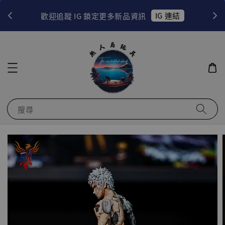
！
IG 連結
歡迎追蹤 IG 鎖定更多新品資訊
搜尋