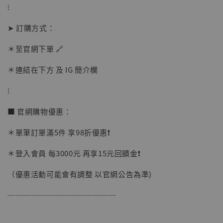
⁝
➤ 訂購方式：
＊至官網下單 🔗
【店內現貨】海賊王 系列蒐藏雕像 布魯克達
摩 [7STARS Studio]
＊連結在下方 及 IG 簡介欄
-
+
NT$ 1,500
NT$ 1,870
⁝
■ 官網購物優惠：
加入購物車
＊單筆訂單滿5件 享98折優惠❗️
＊登入會員 每3000元 再享15元回饋金❗️
加購優惠【讓子彈飛 鵝城縣長 張麻子 [BK01]】
（優惠活動可能會有調整 以官網公告為準)
──────────────