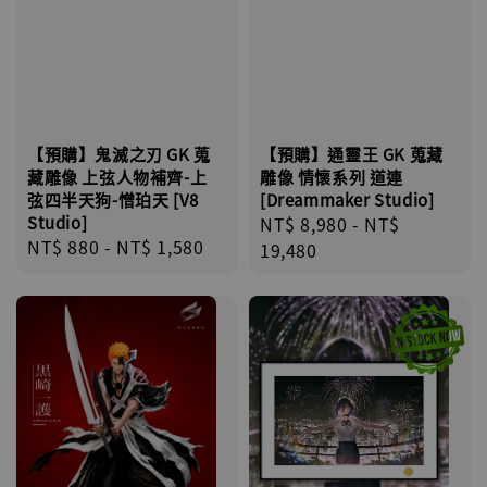
【預購】鬼滅之刃 GK 蒐
【預購】通靈王 GK 蒐藏
藏雕像 上弦人物補齊-上
雕像 情懷系列 道連
弦四半天狗-憎珀天 [V8
[Dreammaker Studio]
Studio]
Regular
NT$ 8,980
-
NT$
Regular
NT$ 880
-
NT$ 1,580
price
19,480
price