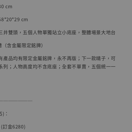
0 cm
20*29 cm
現貨】海賊王
藏雕像 布魯
三井雙頭，五個人物單獨站立小底座，整體場景大地台
[7STARS
]
9體（含金屬限定銘牌）
-
+
有產品均有限定金屬銘牌，永不再版；下一款晴子，可
系列；人物高度均不含底座；全套不單賣，五個統一一
入購物車
───────
加購優惠【讓子彈飛 鵝城縣長 張麻子 [BK01]】
$)：
 (訂金6280)