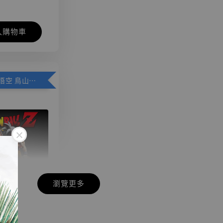
入購物車
加購優惠【悟空 鳥山明紀念款 [奇蹟工作室]】
瀏覽更多
現貨】七龍珠
】
藏雕像 悟空