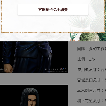
鳥山明
工作室
官網刷卡免手續費
【預購】灌籃高手
NT$ 4,280
NT$ 5,580
■ 商品資訊：
加
團隊：夢幻工作
比例：1/6
流川楓尺寸：高30
宮城良田尺寸：高
赤木剛憲尺寸：高
櫻木花道尺寸：高