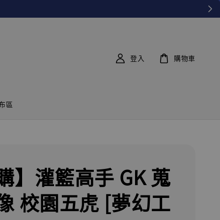
登入
購物車
布區
購】灌籃高手 GK 蒐
像 校園五虎 [夢幻工