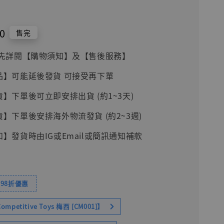
]
0
售完
前請先詳閱【購物須知】及【售後服務】
品】可能延後發貨 可接受再下單
貨】下單後可立即安排出貨 (約1~3天)
貨】下單後安排海外物流發貨 (約2~3週)
知】發貨時由IG或Email或簡訊通知補款
98折優惠
petitive Toys 梅西 [CM001]】