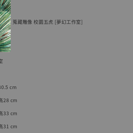
紀念款 [奇蹟
]
 GK 蒐藏雕像 校園五虎 [夢幻工作室]
-
+
入購物車
室
加購優惠【海賊王 布魯克達摩 [7STARS Studio]】
.5 cm
28 cm
33 cm
31 cm