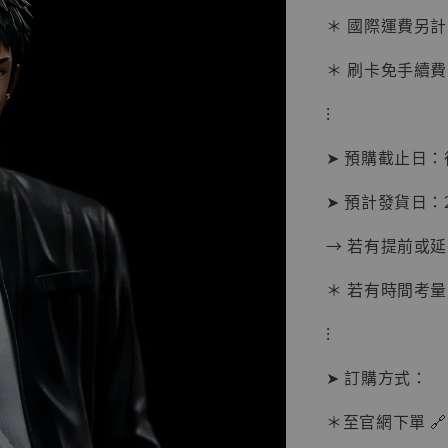
＊ 國際運費另計
＊ 刷卡免手續費
⁝
➤ 預購截止日
【現貨
➤ 預計發貨日：2
BJST
可動蒐
→ 若有提前或
彈飛 
子 [BK
＊ 若有時間考量
NT$ 4,980
NT$ 5,300
⁝
➤ 訂購方式：
加
＊至官網下單 🔗