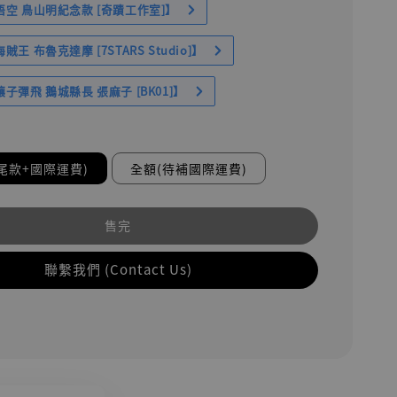
空 鳥山明紀念款 [奇蹟工作室]】
王 布魯克達摩 [7STARS Studio]】
子彈飛 鵝城縣長 張麻子 [BK01]】
尾款+國際運費)
全額(待補國際運費)
售完
聯繫我們 (Contact Us)