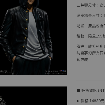
三井壽尺寸：高3
底座場景尺寸：68*
【店內
系列蒐
配置：產品包含
克達摩 
Studio
體數：限量19
NT$ 1,500
備註：該系列所
NT$ 1,870
共鳴夢幻所有同
套包裝
加
───────
■ 販售資訊 (NT
➤ 價格 14880元