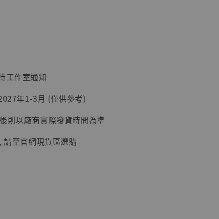
：待工作室通知
】
027年1-3月 (僅供參考)
UDIO 1/6系列
藏人偶 讓子
延後則以廠商實際發貨時間為準
鵝城縣長 張麻
01]
, 請至官網現貨區選購
-
+
入購物車