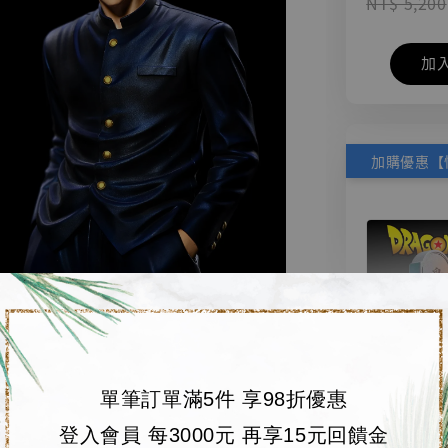
NT$ 5,200
加
單筆訂單滿5件 享98折優惠
【店內
🏝【無人島玩具
登入會員 每3000元 再享15元回饋金
系列蒐