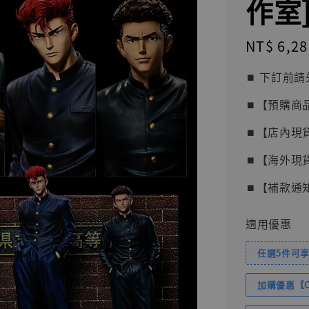
作室
Regular
NT$ 6,28
price
⏹︎ 下訂
⏹︎【預購商
⏹︎【店內現
⏹︎【海外現
⏹︎【補款通
適用優惠
任選5件可享
加購優惠【Com