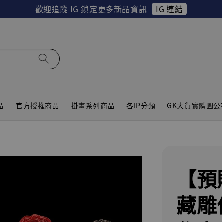
IG 連結
歡迎追蹤 IG 鎖定更多新品資訊
品
官方授權商品
掛畫系列商品
各IP分類
GK大貨實體圖公
【預
藏雕