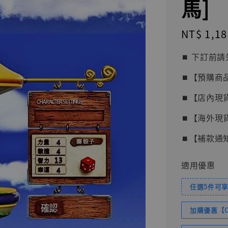
馬]
Regular
NT$ 1,18
price
⏹︎ 下訂
⏹︎【預購商
⏹︎【店內現
⏹︎【海外現
⏹︎【補款通
適用優惠
任選5件可享
加購優惠【Com