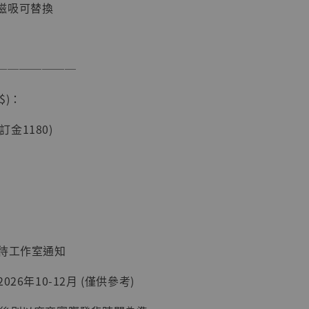
磁吸可替換
───────
$)：
(訂金1180)
現貨】海賊王
藏雕像 布魯
[7STARS
]
-
+
：待工作室通知
入購物車
26年10-12月 (僅供參考)