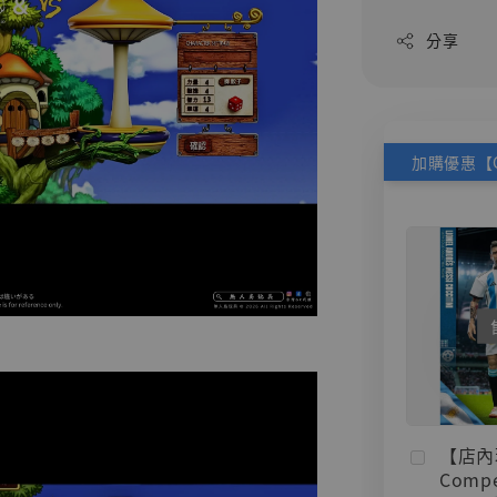
分享
【店內
Compe