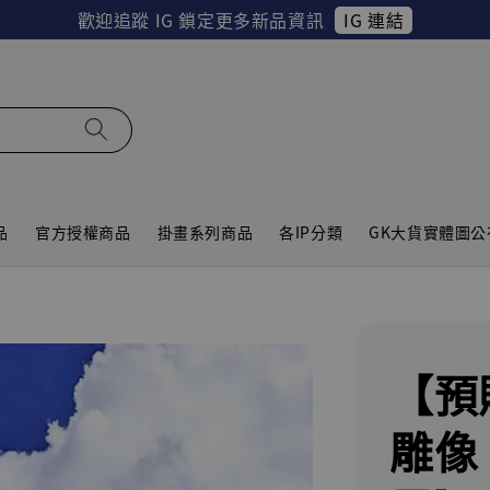
IG 連結
歡迎追蹤 IG 鎖定更多新品資訊
品
官方授權商品
掛畫系列商品
各IP分類
GK大貨實體圖公
【預
雕像 