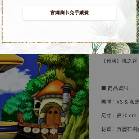
官網刷卡免手續費
【店內
🏝【無人島玩具
系列蒐
鳥山明
工作室
【預購】楓之谷 G
NT$ 4,280
NT$ 5,580
■ 商品資訊：
加
團隊：VS & 咖
尺寸：高20 cm
材質：寶麗石樹