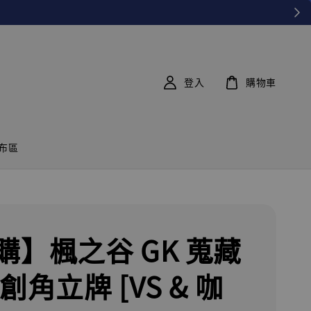
登入
購物車
布區
購】楓之谷 GK 蒐藏
創角立牌 [VS & 咖