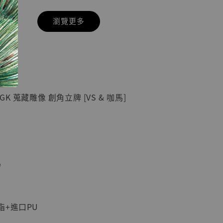
瀏覽更多
現貨】七龍珠
】
藏雕像 悟空
紀念款 [奇蹟
]
K 蒐藏雕像 創角立牌 [VS & 咖馬]
-
+
入購物車
馬
加購優惠【海賊王 布魯克達摩 [7STARS Studio]】
脂+進口PU