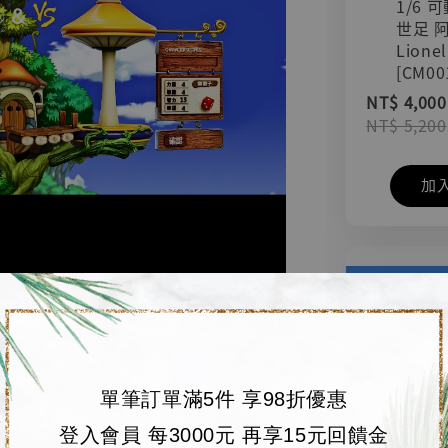
1/6 
世足 
Lionel
[CM00
NT$ 4,000
NT$ 5,200
加
單筆訂單滿5件 享98折優惠
登入會員 每3000元 再享15元回饋金