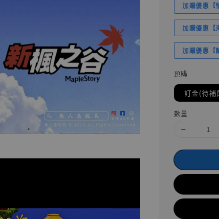
加購優惠【悟
加購優惠【海賊
加購優惠【讓
預購
訂金(待補
數量