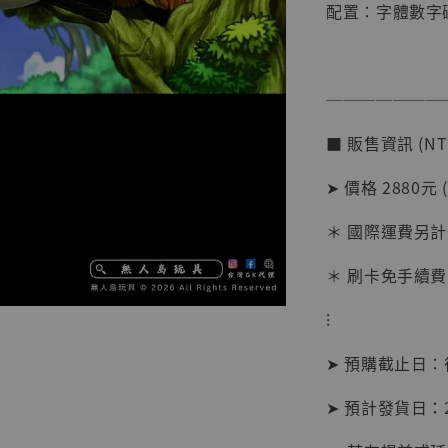
配置：字體數字
───────
■ 販售資訊 (NT
➤ 價格 2880元 
【店內
系列蒐
＊ 國際運費另計
克達摩 
Studio
＊ 刷卡免手續費
NT$ 1,500
⁝
NT$ 1,870
➤ 預購截止日
加
➤ 預計發貨日：20