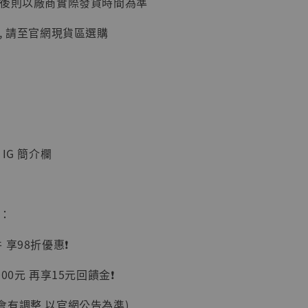
延後則以廠商實際發貨時間為準
加購優惠【讓子彈飛 鵝城縣長 張麻子 [BK01]】
, 請至官網現貨區選購
IG 簡介欄
】
惠：
UDIO 1/6系列
藏人偶 讓子
享98折優惠❗️
鵝城縣長 張麻
01]
00元 再享15元回饋金❗️
-
+
會有調整 以官網公告為準)