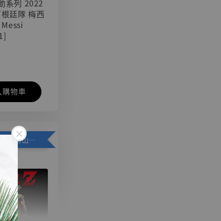
可動系列 2022
阿根廷隊 梅西
 Messi
1]
入購物車
加購優惠【悟空 鳥山明紀念款 [奇蹟工作室]】