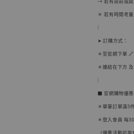
→ 若有提前或
＊ 若有時間考量
⁝
➤ 訂購方式：
＊至官網下單 🔗
＊連結在下方 及 
⁝
【現貨
■ 官網購物優
BJST
可動蒐
＊單筆訂單滿5件 
彈飛 
子 [BK
＊登入會員 每30
NT$ 4,980
（優惠活動可能