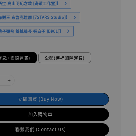
空 鳥山明紀念款 [奇蹟工作室]】
王 布魯克達摩 [7STARS Studio]】
子彈飛 鵝城縣長 張麻子 [BK01]】
尾款+國際運費)
全額(待補國際運費)
立即購買 (Buy Now)
加入購物車
聯繫我們 (Contact Us)