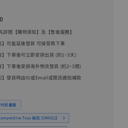
0
前請先詳閱【購物須知】及【售後服務】
品】可能延後發貨 可接受再下單
貨】下單後可立即安排出貨 (約1~3天)
貨】下單後安排海外物流發貨 (約2~3週)
知】發貨時由IG或Email或簡訊通知補款
98折優惠
petitive Toys 梅西 [CM001]】