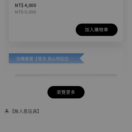
NT$ 4,000
NT$ 5,200
加入購物車
加購優惠【悟空 鳥山明紀念款 [奇蹟工作室]】
瀏覽更多
🏝【無人島玩具】