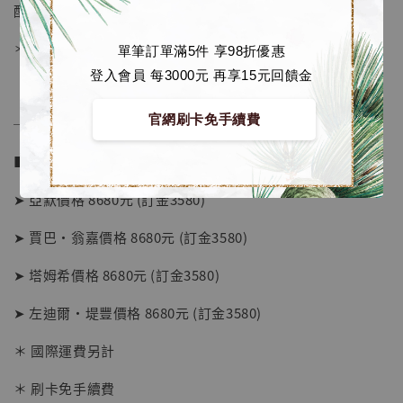
配置：人物主體、原創地台
＊開單一週後截單
單筆訂單滿5件 享98折優惠
登入會員 每3000元 再享15元回饋金
官網刷卡免手續費
──────────────
■ 販售資訊 (NT$)：
➤ 亞默價格 8680元 (訂金3580)
➤ 賈巴·翁嘉價格 8680元 (訂金3580)
➤ 塔姆希價格 8680元 (訂金3580)
➤ 左迪爾·堤豐價格 8680元 (訂金3580)
＊ 國際運費另計
【店內現貨】海賊王 系列蒐藏雕像 布魯克達
摩 [7STARS Studio]
＊ 刷卡免手續費