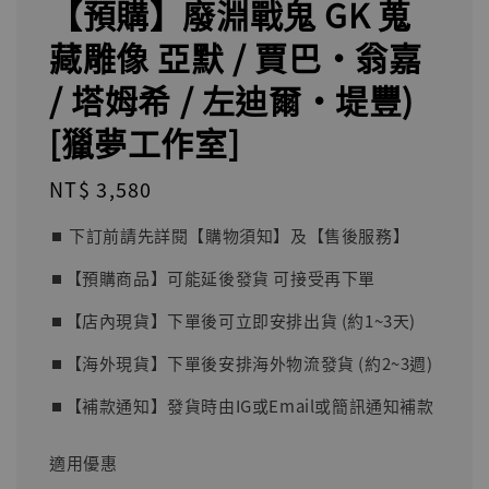
【預購】廢淵戰鬼 GK 蒐
藏雕像 亞默 / 賈巴·翁嘉
/ 塔姆希 / 左迪爾·堤豐)
[獵夢工作室]
Regular
NT$ 3,580
price
⏹︎ 下訂前請先詳閱【購物須知】及【售後服務】
⏹︎【預購商品】可能延後發貨 可接受再下單
⏹︎【店內現貨】下單後可立即安排出貨 (約1~3天)
⏹︎【海外現貨】下單後安排海外物流發貨 (約2~3週)
⏹︎【補款通知】發貨時由IG或Email或簡訊通知補款
適用優惠