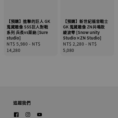
【預購】進擊的巨人 GK
【預購】新世紀福音戰士
蒐藏雕像 SSS巨人對戰
GK 蒐藏雕像 ZN共鳴款
系列 兵長vs萊納 [Sure
綾波零 [Snow unity
studio]
Studio×ZN Studio]
Regular
NT$ 5,980
-
NT$
Regular
NT$ 2,280
-
NT$
price
14,280
price
5,080
追蹤我們