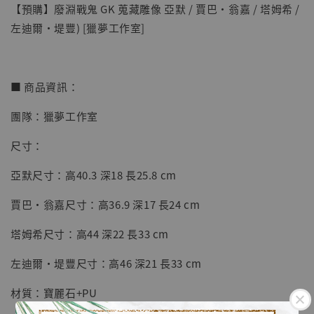
【預購】廢淵戰鬼 GK 蒐藏雕像 亞默 / 賈巴·翁嘉 / 塔姆希 /
左迪爾·堤豐) [獵夢工作室]
■ 商品資訊：
團隊：獵夢工作室
【店內現貨】七龍珠 系列蒐藏雕像 悟空 鳥山
明紀念款 [奇蹟工作室]
尺寸：
-
+
NT$ 4,280
亞默尺寸：高40.3 深18 長25.8 cm
NT$ 5,580
賈巴·翁嘉尺寸：高36.9 深17 長24 cm
加入購物車
塔姆希尺寸：高44 深22 長33 cm
左迪爾·堤豐尺寸：高46 深21 長33 cm
加購優惠【海賊王 布魯克達摩 [7STARS Studio]】
材質：寶麗石+PU