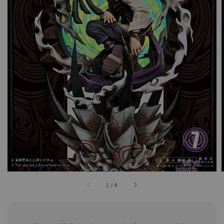
1
/
4