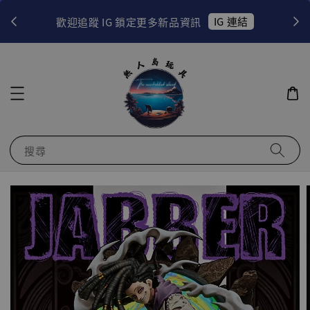
！
IG 連結
歡迎追蹤 IG 鎖定更多新品資訊
搜尋