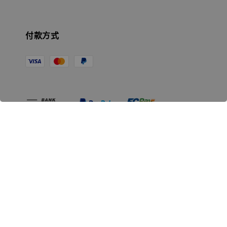
付款方式
相關資訊
無人島玩具公司資訊
里程碑
聯絡我們
認識GK
GK 預購流程說明
常見問題Q&A