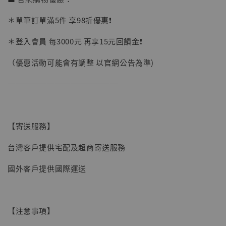
＊單筆訂單滿5件 享98折優惠❗️
＊登入會員 每3000元 再享15元回饋金❗️
（優惠活動可能會有調整 以官網公告為準)
【現貨】BJSTUDIO 1/6系列可動蒐藏人偶 讓
──────────────
子彈飛 鵝城縣長 張麻子 [BK01]
-
+
NT$ 4,980
NT$ 5,300
【寄送服務】
台灣客戶提供宅配及超商寄送服務
加入購物車
國外客戶提供國際運送
【注意事項】