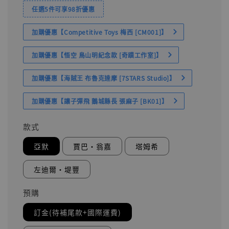
任選5件可享98折優惠
加購優惠【Competitive Toys 梅西 [CM001]】
加購優惠【悟空 鳥山明紀念款 [奇蹟工作室]】
加購優惠【海賊王 布魯克達摩 [7STARS Studio]】
加購優惠【讓子彈飛 鵝城縣長 張麻子 [BK01]】
款式
亞默
賈巴·翁嘉
塔姆希
左迪爾·堤豐
預購
訂金(待補尾款+國際運費)