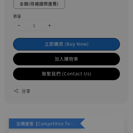
全額(待補國際運費)
數量
立即購買 (Buy Now)
加入購物車
聯繫我們 (Contact Us)
分享
加購優惠【Competitive Toys 梅西 [CM001]】