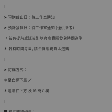
-
+
NT$ 1,500
NT$ 1,870
⁝
➤ 預購截止日：待工作室通知
加入購物車
➤ 預計發貨日：待工作室通知 (僅供參考)
→ 若有提前或延後則以廠商實際發貨時間為準
加購優惠【讓子彈飛 鵝城縣長 張麻子 [BK01]】
＊ 若有時間考量, 請至官網現貨區選購
⁝
➤ 訂購方式：
＊至官網下單 🔗
＊連結在下方 及 IG 簡介欄
⁝
■ 官網購物優惠：