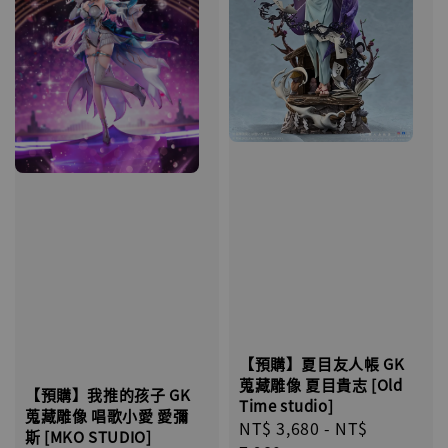
【預購】夏目友人帳 GK
蒐藏雕像 夏目貴志 [Old
【預購】我推的孩子 GK
Time studio]
蒐藏雕像 唱歌小愛 愛彌
Regular
NT$ 3,680
-
NT$
斯 [MKO STUDIO]