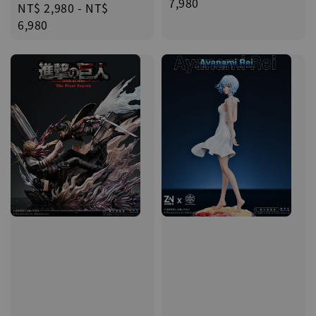
price
7,980
Regular
NT$ 2,980
-
NT$
price
6,980