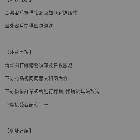
台灣客戶提供宅配及超商寄送服務
【現貨】BJSTUDIO 1/6系列可動蒐藏人偶 讓
國外客戶提供國際運送
子彈飛 鵝城縣長 張麻子 [BK01]
-
+
NT$ 4,980
NT$ 5,300
【注意事項】
請詳閱官網購物須知及售後服務
加入購物車
下訂商品視同同意其相關內容
下訂後依訂單規格進行採購, 採購後無法取消
不能接受者請勿下單
【網址連結】