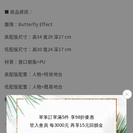
■ 商品資訊：
團隊：Butterfly Effect
【店內現貨】七龍珠 系列蒐藏雕像 悟空 鳥山
明紀念款 [奇蹟工作室]
高配版尺寸：高34 寬29 深27 cm
-
+
NT$ 4,280
低配版尺寸：高30 寬24 深17 cm
NT$ 5,580
材質：進口樹脂+PU
加入購物車
高配版配置：人物+特效地台
低配版配置：人物+簡易地台
加購優惠【海賊王 布魯克達摩 [7STARS Studio]】
體數：限量99體
單筆訂單滿5件 享98折優惠
──────────────
登入會員 每3000元 再享15元回饋金