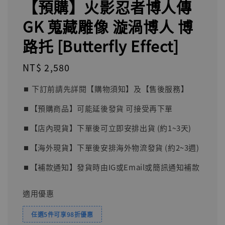
【預購】火影忍者博人傳
GK 蒐藏雕像 漩渦博人 博
路托 [Butterfly Effect]
Regular
NT$ 2,580
price
⏹︎ 下訂前請先詳閱【購物須知】及【售後服務】
⏹︎【預購商品】可能延後發貨 可接受再下單
⏹︎【店內現貨】下單後可立即安排出貨 (約1~3天)
⏹︎【海外現貨】下單後安排海外物流發貨 (約2~3週)
⏹︎【補款通知】發貨時由IG或Email或簡訊通知補款
適用優惠
任選5件可享98折優惠