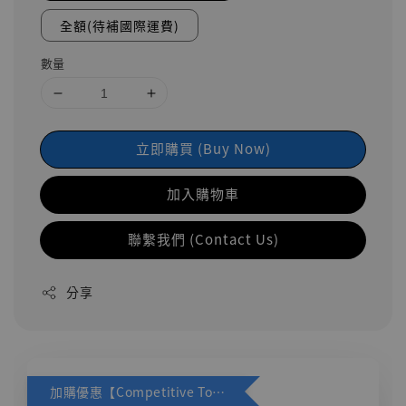
全額(待補國際運費)
數量
立即購買 (Buy Now)
加入購物車
聯繫我們 (Contact Us)
分享
加購優惠【Competitive Toys 梅西 [CM001]】