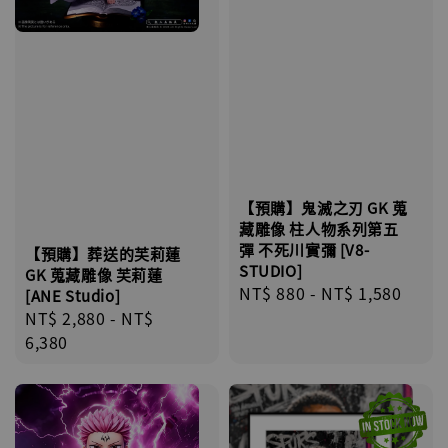
【預購】鬼滅之刃 GK 蒐
藏雕像 柱人物系列第五
彈 不死川實彌 [V8-
【預購】葬送的芙莉蓮
STUDIO]
GK 蒐藏雕像 芙莉蓮
Regular
NT$ 880
-
NT$ 1,580
[ANE Studio]
price
Regular
NT$ 2,880
-
NT$
price
6,380