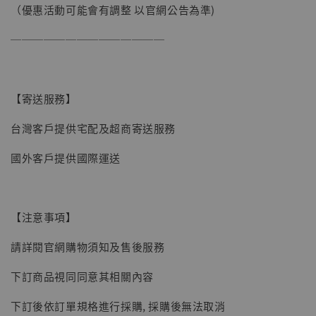
（優惠活動可能會有調整 以官網公告為準)
──────────────
【寄送服務】
【現貨】BJSTUDIO 1/6系列可動蒐藏人偶 讓
台灣客戶提供宅配及超商寄送服務
子彈飛 鵝城縣長 張麻子 [BK01]
國外客戶提供國際運送
-
+
NT$ 4,980
NT$ 5,300
【注意事項】
加入購物車
請詳閱官網購物須知及售後服務
下訂商品視同同意其相關內容
下訂後依訂單規格進行採購, 採購後無法取消