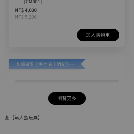
[CM001]
NT$ 4,000
NT$ 5,200
加入購物車
加購優惠【悟空 鳥山明紀念款 [奇蹟工作室]】
瀏覽更多
🏝【無人島玩具】