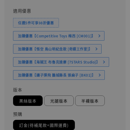
適用優惠
任選5件可享98折優惠
加購優惠【Competitive Toys 梅西 [CM001]】
加購優惠【悟空 鳥山明紀念款 [奇蹟工作室]】
加購優惠【海賊王 布魯克達摩 [7STARS Studio]】
加購優惠【讓子彈飛 鵝城縣長 張麻子 [BK01]】
版本
黑絲版本
光腿版本
半襪版本
預購
訂金(待補尾款+國際運費)