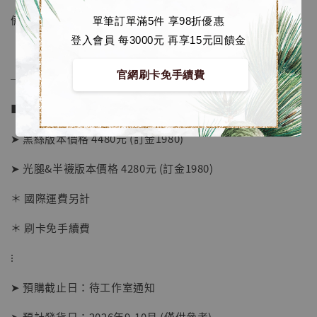
備註：預定送圓香壓克力旋轉立牌+雙閃徽章一套
單筆訂單滿5件 享98折優惠
登入會員 每3000元 再享15元回饋金
官網刷卡免手續費
──────────────
■ 販售資訊 (NT$)：
➤ 黑絲版本價格 4480元 (訂金1980)
➤ 光腿&半襪版本價格 4280元 (訂金1980)
＊ 國際運費另計
＊ 刷卡免手續費
⁝
➤ 預購截止日：待工作室通知
【店內現貨】海賊王 系列蒐藏雕像 布魯克達
摩 [7STARS Studio]
➤ 預計發貨日：2026年9-10月 (僅供參考)