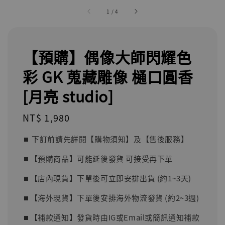
1
/
4
【預購】偶像大師閃耀色
彩 GK 蒐藏雕像 樋口圓香
[月亮 studio]
Regular
NT$ 1,980
price
⏹︎ 下訂前請先詳閱【購物須知】及【售後服務】
⏹︎【預購商品】可能延後發貨 可接受再下單
⏹︎【店內現貨】下單後可立即安排出貨 (約1~3天)
⏹︎【海外現貨】下單後安排海外物流發貨 (約2~3週)
⏹︎【補款通知】發貨時由IG或Email或簡訊通知補款