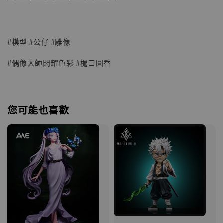
#模型 #公仔 #雕像
#偶像大師閃耀色彩 #樋口圓香
您可能也喜歡