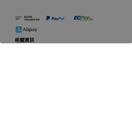
相關資訊
無人島玩具公司資訊
里程碑
聯絡我們
認識GK
GK 預購流程說明
常見問題Q&A
EZWay易利委APP教學
For overseas clients