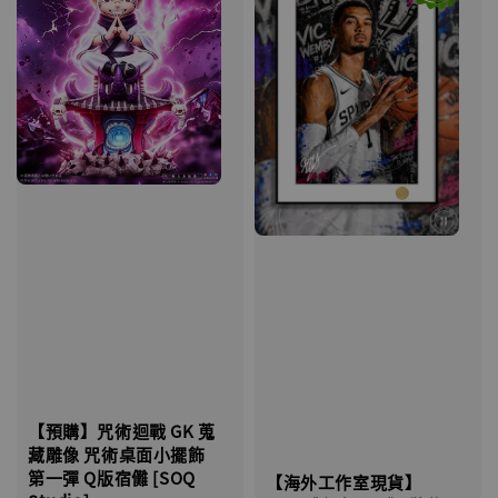
【預購】咒術迴戰 GK 蒐
藏雕像 咒術桌面小擺飾
第一彈 Q版宿儺 [SOQ
【海外工作室現貨】