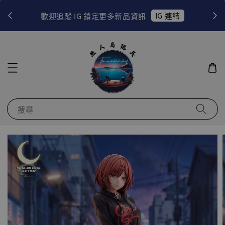
！
IG 連結
歡迎追蹤 IG 鎖定更多新品資訊
搜尋