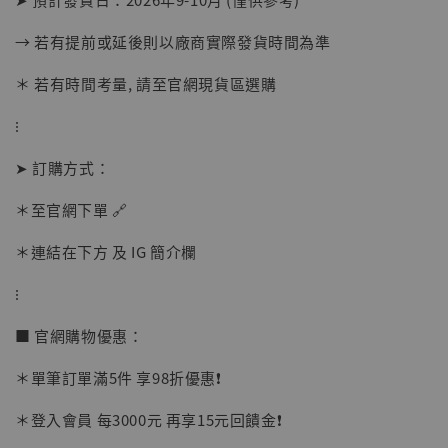
-
+
NT$ 1,500
NT$ 1,870
→ 若有提前或延後則以廠商實際發貨時間為準
＊ 若有時間考量, 請至官網現貨區選購
加入購物車
⁝
➤ 訂購方式：
加購優惠【讓子彈飛 鵝城縣長 張麻子 [BK01]】
＊至官網下單 🔗
＊連結在下方 及 IG 簡介欄
⁝
■ 官網購物優惠：
＊單筆訂單滿5件 享98折優惠❗️
＊登入會員 每3000元 再享15元回饋金❗️