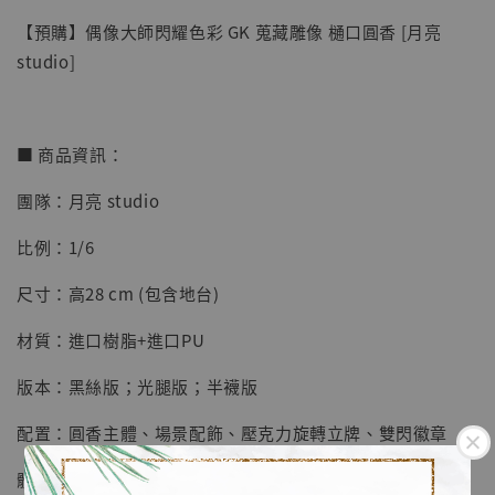
【預購】偶像大師閃耀色彩 GK 蒐藏雕像 樋口圓香 [月亮
studio]
■ 商品資訊：
團隊：月亮 studio
【店內現貨】七龍珠 系列蒐藏雕像 悟空 鳥山
明紀念款 [奇蹟工作室]
比例：1/6
-
+
NT$ 4,280
尺寸：高28 cm (包含地台)
NT$ 5,580
材質：進口樹脂+進口PU
加入購物車
版本：黑絲版；光腿版；半襪版
配置：圓香主體、場景配飾、壓克力旋轉立牌、雙閃徽章
加購優惠【海賊王 布魯克達摩 [7STARS Studio]】
體數：限量118體