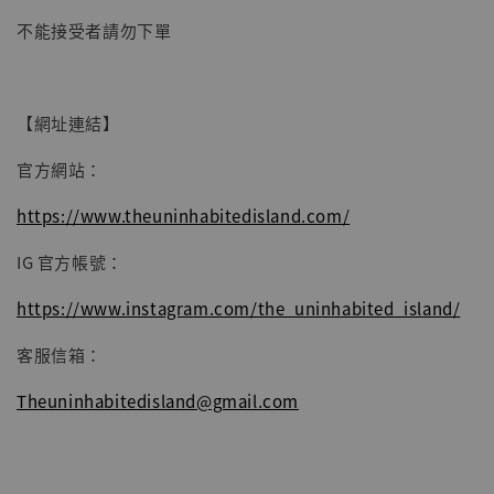
不能接受者請勿下單
【網址連結】
官方網站：
https://www.theuninhabitedisland.com/
IG 官方帳號：
https://www.instagram.com/the_uninhabited_island/
客服信箱：
Theuninhabitedisland@gmail.com
──────────────