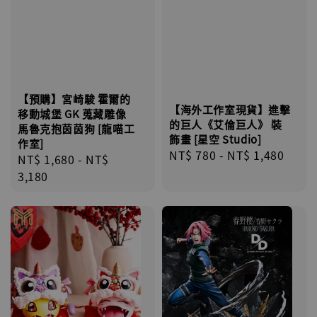
【預購】宮崎駿 霍爾的
【海外工作室現貨】進擊
移動城堡 GK 蒐藏雕像
的巨人《艾倫巨人》 裝
馬魯克抱茵茵狗 [龍喵工
飾畫 [星空 Studio]
作室]
Regular
NT$ 780
-
NT$ 1,480
Regular
NT$ 1,680
-
NT$
price
price
3,180