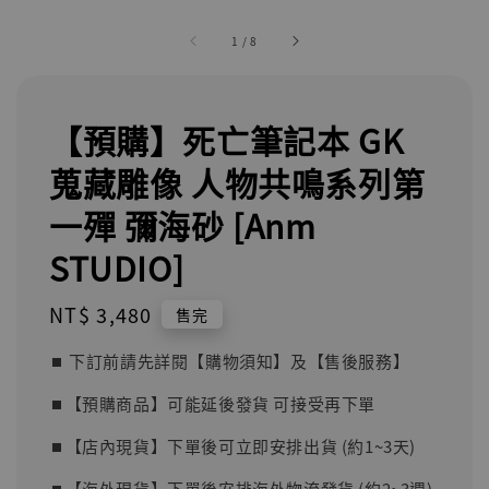
1
/
8
【預購】死亡筆記本 GK
蒐藏雕像 人物共鳴系列第
一殫 彌海砂 [Anm
STUDIO]
Regular
NT$ 3,480
售完
price
⏹︎ 下訂前請先詳閱【購物須知】及【售後服務】
⏹︎【預購商品】可能延後發貨 可接受再下單
⏹︎【店內現貨】下單後可立即安排出貨 (約1~3天)
⏹︎【海外現貨】下單後安排海外物流發貨 (約2~3週)