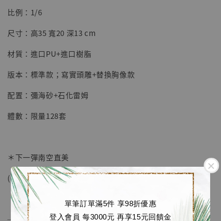
摩 [7STARS Studio]
比例：1/6
-
+
NT$ 1,500
NT$ 1,870
尺寸：高35 寬20 深13 cm
材質：進口PU+進口樹脂
加入購物車
版本：標準款；寫實頭雕+替換胸像款
配置：彌海砂+石化雷姆
加購優惠【讓子彈飛 鵝城縣長 張麻子 [BK01]】
體數：限量128套
＊下一彈南空直美
(目前南空直美、夜神月、L已設計完成)
單筆訂單滿5件 享98折優惠
登入會員 每3000元 再享15元回饋金
──────────────