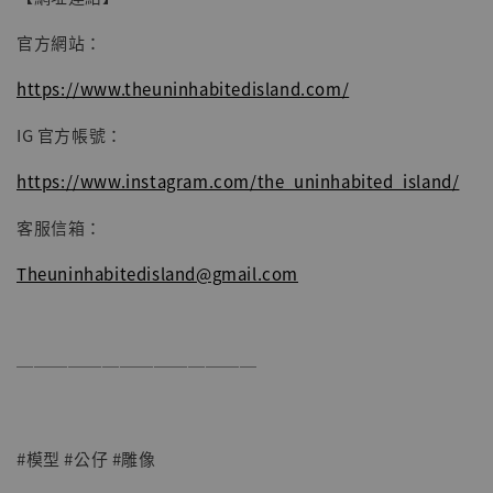
官方網站：
https://www.theuninhabitedisland.com/
IG 官方帳號：
https://www.instagram.com/the_uninhabited_island/
客服信箱：
Theuninhabitedisland@gmail.com
──────────────
#模型 #公仔 #雕像