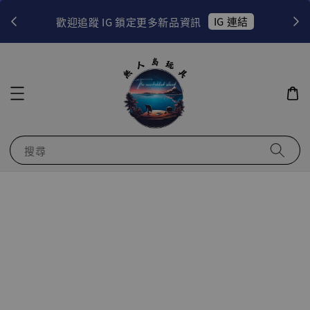
！
IG 連結
歡迎追蹤 IG 鎖定更多新品資訊
搜尋