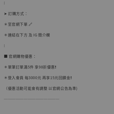
⁝
➤ 訂購方式：
＊至官網下單 🔗
＊連結在下方 及 IG 簡介欄
⁝
■ 官網購物優惠：
＊單筆訂單滿5件 享98折優惠❗️
＊登入會員 每3000元 再享15元回饋金❗️
（優惠活動可能會有調整 以官網公告為準)
──────────────