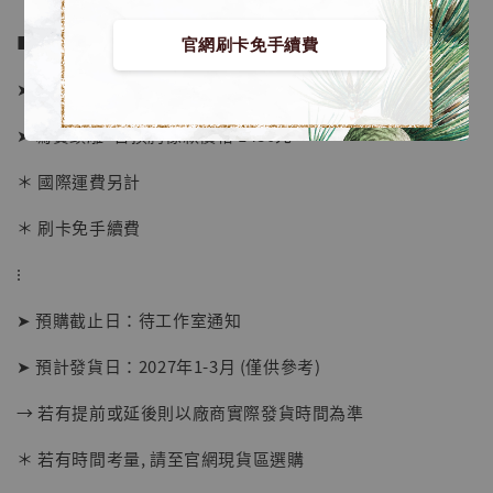
■ 販售資訊 (NT$)：
官網刷卡免手續費
➤ 價格 6680元 (訂金3480)
➤ 寫實頭雕+替換胸像款價格 1480元
＊ 國際運費另計
【現貨】BJSTUDIO 1/6系列可動蒐藏人偶 讓
＊ 刷卡免手續費
子彈飛 鵝城縣長 張麻子 [BK01]
-
+
⁝
NT$ 4,980
NT$ 5,300
➤ 預購截止日：待工作室通知
➤ 預計發貨日：2027年1-3月 (僅供參考)
加入購物車
→ 若有提前或延後則以廠商實際發貨時間為準
＊ 若有時間考量, 請至官網現貨區選購