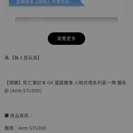
加購優惠【海賊王 布魯克達摩 [7STARS Studio]】
瀏覽更多
🏝【無人島玩具】
【預購】死亡筆記本 GK 蒐藏雕像 人物共鳴系列第一殫 彌海
砂 [Anm STUDIO]
■ 商品資訊：
【店內現貨】海賊王 系列蒐藏雕像 布魯克達
團隊：Anm STUDIO