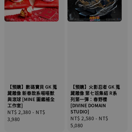
【預購】數碼寶貝 GK 蒐
【預購】火影忍者 GK 蒐
藏雕像 新春款系喵喵獸
藏雕像 第七班集結 R系
與滾球 [MINE 圖鑑補全
列第一彈：春野櫻
工作室]
[DIVINE DOMAIN
Regular
NT$ 2,380
-
NT$
STUDIO]
Regular
NT$ 2,580
-
NT$
price
3,980
price
5,080