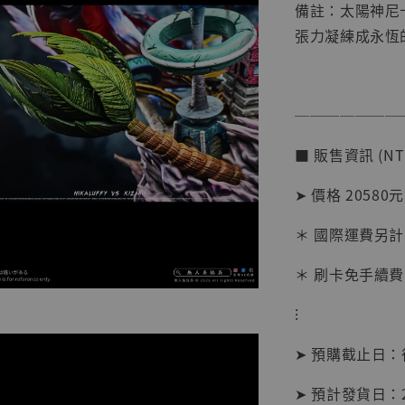
備註：太陽神尼
張力凝練成永恆
───────
■ 販售資訊 (NT
【店內
➤ 價格 20580元
系列蒐
克達摩 
＊ 國際運費另計
Studio
＊ 刷卡免手續費
NT$ 1,500
NT$ 1,870
⁝
➤ 預購截止日
加
➤ 預計發貨日：2