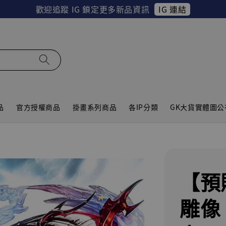
IG 連結
歡迎追蹤 IG 鎖定更多新品資訊
品
官方授權商品
掛畫系列商品
各IP分類
GK大貨實體圖公
【預
雕像