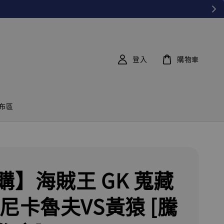
登入
購物車
布區
購】海賊王 GK 蒐藏
 尼卡魯夫VS黃猿 [騰