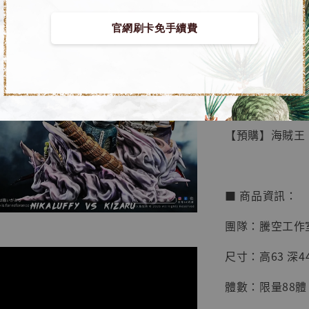
官網刷卡免手續費
【店內
🏝【無人島玩具
系列蒐
鳥山明
工作室
【預購】海賊王 
NT$ 4,280
NT$ 5,580
■ 商品資訊：
加
團隊：騰空工作
尺寸：高63 深44.
體數：限量88體