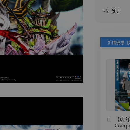
分享
【店內
Compe