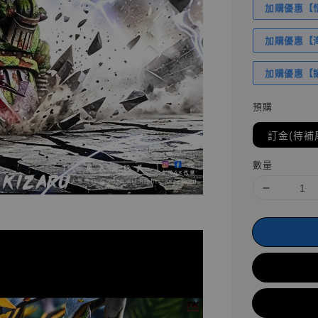
加購優惠【悟
加購優惠【海賊
加購優惠【讓
預購
訂金(待補
數量