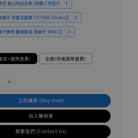
空 鳥山明紀念款 [奇蹟工作室]】
王 布魯克達摩 [7STARS Studio]】
子彈飛 鵝城縣長 張麻子 [BK01]】
尾款+國際運費)
全額(待補國際運費)
立即購買 (Buy Now)
加入購物車
聯繫我們 (Contact Us)