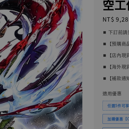
空工
Regular
NT$ 9,28
price
⏹︎ 下訂
⏹︎【預購商
⏹︎【店內現
⏹︎【海外現
⏹︎【補款通
適用優惠
任選5件可享
加購優惠【Com