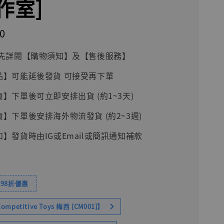
作室]
0
前請先詳閱【購物須知】及【售後服務】
品】可能延後發貨 可接受再下單
貨】下單後可立即安排出貨 (約1~3天)
貨】下單後安排海外物流發貨 (約2~3週)
知】發貨時由IG或Email或簡訊通知補款
98折優惠
petitive Toys 梅西 [CM001]】