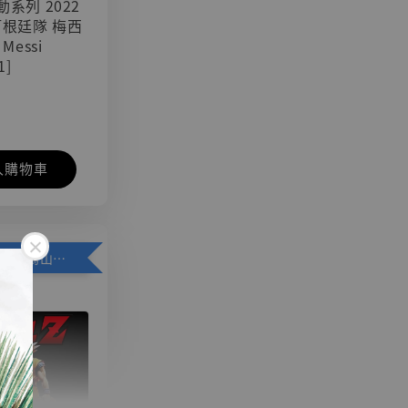
可動系列 2022
阿根廷隊 梅西
 Messi
1]
入購物車
加購優惠【悟空 鳥山明紀念款 [奇蹟工作室]】