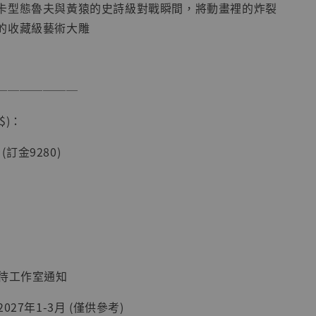
卡型態魯夫與黃猿的史詩級對戰瞬間，將動畫裡的炸裂
的收藏級藝術大雕
───────
$)：
現貨】海賊王
 (訂金9280)
藏雕像 布魯
[7STARS
]
-
+
：待工作室通知
入購物車
027年1-3月 (僅供參考)