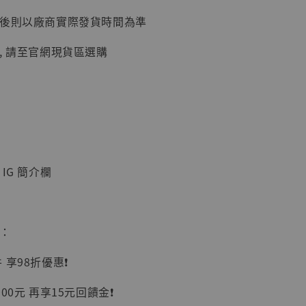
延後則以廠商實際發貨時間為準
加購優惠【讓子彈飛 鵝城縣長 張麻子 [BK01]】
, 請至官網現貨區選購
IG 簡介欄
】
UDIO 1/6系列
惠：
藏人偶 讓子
鵝城縣長 張麻
享98折優惠❗️
01]
-
+
00元 再享15元回饋金❗️