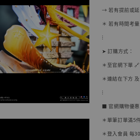
→ 若有提前或
＊ 若有時間考量
⁝
➤ 訂購方式：
＊至官網下單 🔗
＊連結在下方 及 
⁝
【現貨
BJST
■ 官網購物優
可動蒐
彈飛 
＊單筆訂單滿5件 
子 [BK
＊登入會員 每30
NT$ 4,980