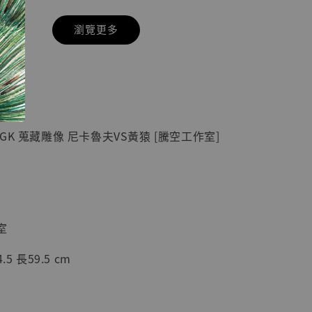
瀏覽更多
現貨】七龍珠
】
藏雕像 悟空
紀念款 [奇蹟
]
GK 蒐藏雕像 尼卡魯夫VS黃猿 [騰空工作室]
-
+
入購物車
室
5 長59.5 cm
加購優惠【海賊王 布魯克達摩 [7STARS Studio]】