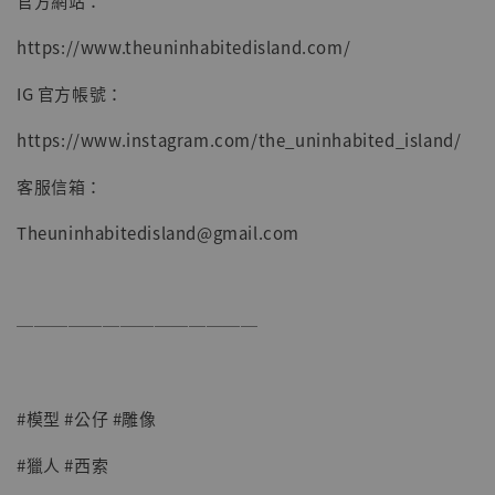
官方網站：
https://www.theuninhabitedisland.com/
IG 官方帳號：
https://www.instagram.com/the_uninhabited_island/
客服信箱：
Theuninhabitedisland@gmail.com
──────────────
#模型 #公仔 #雕像
#獵人 #西索