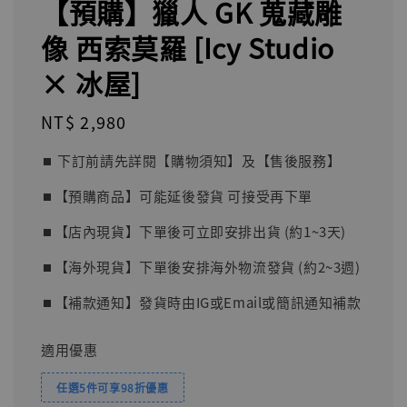
【預購】獵人 GK 蒐藏雕
像 西索莫羅 [Icy Studio
× 冰屋]
Regular
NT$ 2,980
price
⏹︎ 下訂前請先詳閱【購物須知】及【售後服務】
⏹︎【預購商品】可能延後發貨 可接受再下單
⏹︎【店內現貨】下單後可立即安排出貨 (約1~3天)
⏹︎【海外現貨】下單後安排海外物流發貨 (約2~3週)
⏹︎【補款通知】發貨時由IG或Email或簡訊通知補款
適用優惠
任選5件可享98折優惠