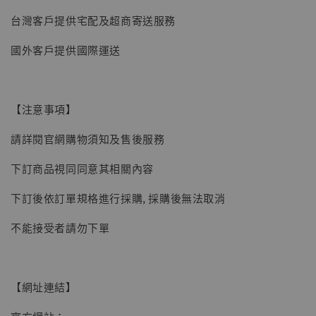
台灣客戶提供宅配及超商寄送服務
國外客戶提供國際運送
【現貨】BJSTUDIO 1/6系列可動蒐藏人偶 讓
子彈飛 鵝城縣長 張麻子 [BK01]
-
+
NT$ 4,980
【注意事項】
NT$ 5,300
請詳閱官網購物須知及售後服務
加入購物車
下訂商品視同同意其相關內容
下訂後依訂單規格進行採購, 採購後無法取消
不能接受者請勿下單
【網址連結】