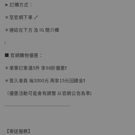
加入購物車
➤ 訂購方式：
＊至官網下單 🔗
＊連結在下方 及 IG 簡介欄
加購優惠【讓子彈飛 鵝城縣長 張麻子 [BK01]】
⁝
■ 官網購物優惠：
＊單筆訂單滿5件 享98折優惠❗️
＊登入會員 每3000元 再享15元回饋金❗️
（優惠活動可能會有調整 以官網公告為準)
──────────────
【寄送服務】