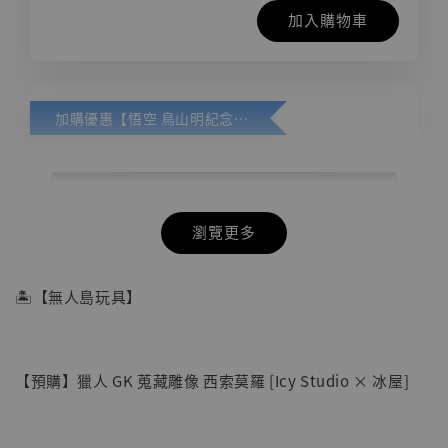
加入購物車
加購優惠【悟空 鳥山明紀念款 [奇蹟工作室]】
瀏覽更多
🏝【無人島玩具】
【預購】獵人 GK 蒐藏雕像 西索莫羅 [Icy Studio × 冰屋]