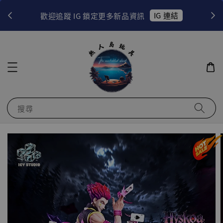
！
IG 連結
歡迎追蹤 IG 鎖定更多新品資訊
搜尋