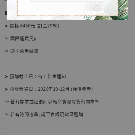
──────────────
■ 販售資訊 (NT$)：
➤ 價格 6480元 (訂金2980)
＊ 國際運費另計
＊ 刷卡免手續費
⁝
➤ 預購截止日：待工作室通知
➤ 預計發貨日：2026年10-12月 (僅供參考)
【店內現貨】海賊王 系列蒐藏雕像 布魯克達
摩 [7STARS Studio]
→ 若有提前或延後則以廠商實際發貨時間為準
-
+
NT$ 1,500
＊ 若有時間考量, 請至官網現貨區選購
NT$ 1,870
⁝