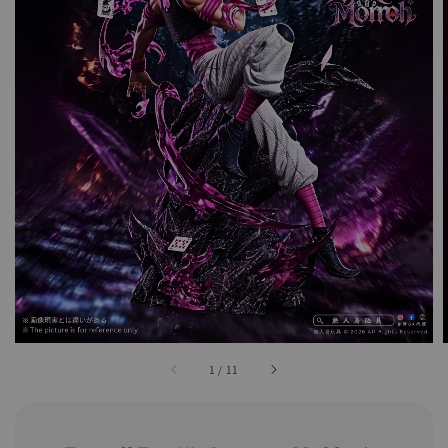
1
/
11