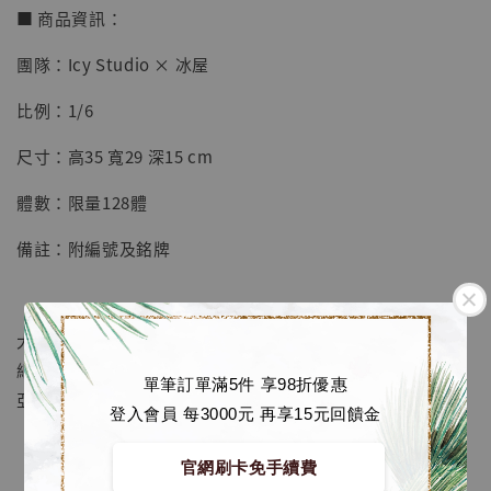
■ 商品資訊：
團隊：Icy Studio × 冰屋
【店內現貨】七龍珠 系列蒐藏雕像 悟空 鳥山
比例：1/6
明紀念款 [奇蹟工作室]
尺寸：高35 寬29 深15 cm
-
+
NT$ 4,280
NT$ 5,580
體數：限量128體
備註：附編號及銘牌
加入購物車
大貨修改：西索手指/指甲會如圖進行加長，褲子紋理會改
加購優惠【海賊王 布魯克達摩 [7STARS Studio]】
細；套入「西索+伊爾迷」贈送「幼年奇犽」；預告：奇犽&
單筆訂單滿5件 享98折優惠
亞路嘉
登入會員 每3000元 再享15元回饋金
官網刷卡免手續費