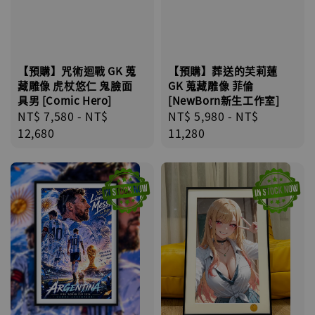
【預購】葬送的芙莉蓮
【預購】咒術迴戰 GK 蒐
GK 蒐藏雕像 菲倫
藏雕像 虎杖悠仁 鬼臉面
[NewBorn新生工作室]
具男 [Comic Hero]
Regular
NT$ 5,980
-
NT$
Regular
NT$ 7,580
-
NT$
price
11,280
price
12,680