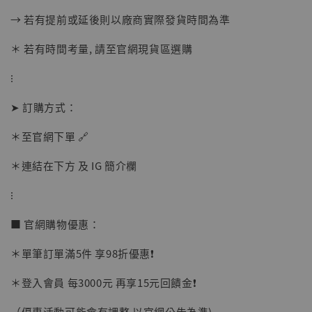
→ 若有提前或延後則以廠商實際發貨時間為準
＊ 若有時間考量, 請至官網現貨區選購
⁝
➤ 訂購方式：
【店內現貨】海賊王 系列蒐藏雕像 布魯克達
＊至官網下單 🔗
摩 [7STARS Studio]
-
+
＊連結在下方 及 IG 簡介欄
NT$ 1,500
NT$ 1,870
⁝
■ 官網購物優惠：
加入購物車
＊單筆訂單滿5件 享98折優惠❗️
＊登入會員 每3000元 再享15元回饋金❗️
加購優惠【讓子彈飛 鵝城縣長 張麻子 [BK01]】
（優惠活動可能會有調整 以官網公告為準)