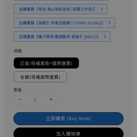
加購優惠【悟空 鳥山明紀念款 [奇蹟工作室]】
加購優惠【海賊王 布魯克達摩 [7STARS Studio]】
加購優惠【讓子彈飛 鵝城縣長 張麻子 [BK01]】
預購
訂金(待補尾款+國際運費)
全額(待補國際運費)
數量
立即購買 (Buy Now)
加入購物車