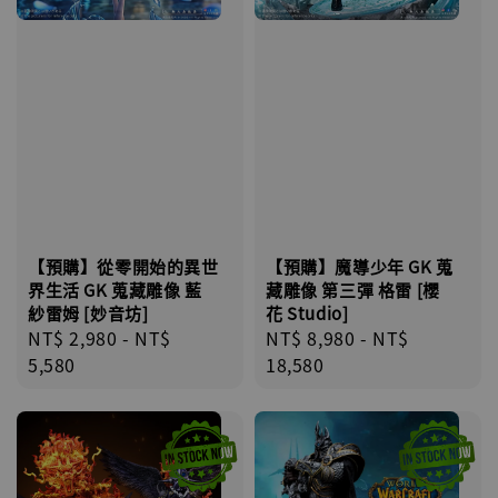
【預購】從零開始的異世
【預購】魔導少年 GK 蒐
界生活 GK 蒐藏雕像 藍
藏雕像 第三彈 格雷 [櫻
紗雷姆 [妙音坊]
花 Studio]
Regular
NT$ 2,980
-
NT$
Regular
NT$ 8,980
-
NT$
price
5,580
price
18,580