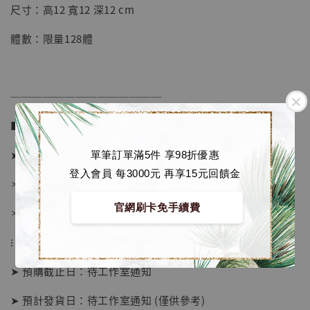
尺寸：高12 寬12 深12 cm
-
+
NT$ 4,280
NT$ 5,580
體數：限量128體
加入購物車
──────────────
■ 販售資訊 (NT$)：
加購優惠【海賊王 布魯克達摩 [7STARS Studio]】
➤ 價格 2280元 (訂金1080)
單筆訂單滿5件 享98折優惠
登入會員 每3000元 再享15元回饋金
＊ 國際運費另計
官網刷卡免手續費
＊ 刷卡免手續費
⁝
➤ 預購截止日：待工作室通知
➤ 預計發貨日：待工作室通知 (僅供參考)