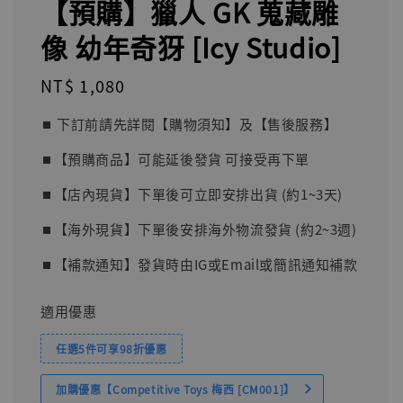
【預購】獵人 GK 蒐藏雕
像 幼年奇犽 [Icy Studio]
Regular
NT$ 1,080
price
⏹︎ 下訂前請先詳閱【購物須知】及【售後服務】
⏹︎【預購商品】可能延後發貨 可接受再下單
⏹︎【店內現貨】下單後可立即安排出貨 (約1~3天)
⏹︎【海外現貨】下單後安排海外物流發貨 (約2~3週)
⏹︎【補款通知】發貨時由IG或Email或簡訊通知補款
適用優惠
任選5件可享98折優惠
加購優惠【Competitive Toys 梅西 [CM001]】