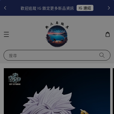
！
IG 連結
歡迎追蹤 IG 鎖定更多新品資訊
搜尋