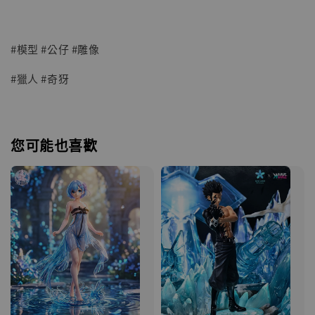
#模型 #公仔 #雕像
#獵人 #奇犽
您可能也喜歡