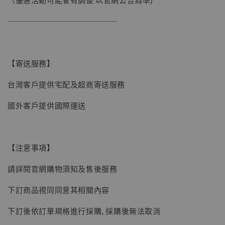
──────────────
【寄送服務】
台灣客戶提供宅配及超商寄送服務
國外客戶提供國際運送
【注意事項】
請詳閱官網購物須知及售後服務
下訂商品視同同意其相關內容
【現貨】BJSTUDIO 1/6系列可動蒐藏人偶 讓
下訂後依訂單規格進行採購, 採購後無法取消
子彈飛 鵝城縣長 張麻子 [BK01]