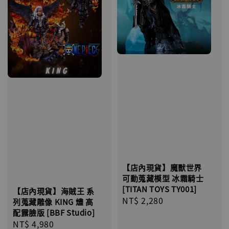
【店內現貨】魔獸世界
可動蒐藏模型 冰霜騎士
[TITAN TOYS TY001]
【店內現貨】海賊王 系
Regular
NT$ 2,280
列蒐藏雕像 KING 燼 高
price
配露臉版 [BBF Studio]
Regular
NT$ 4,980