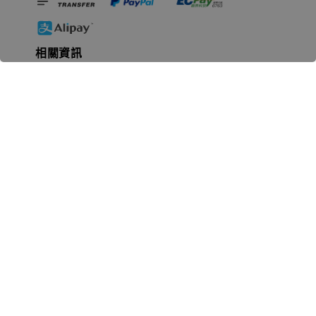
相關資訊
無人島玩具公司資訊
里程碑
聯絡我們
認識GK
GK 預購流程說明
常見問題Q&A
EZWay易利委APP教學
For overseas clients
Copyright © 2026 無人島玩具 All rights reserved | 統一編號 91582461
購物須知 (Purchase Notice)
隱私政策 (Privacy Policy)
售
|
|