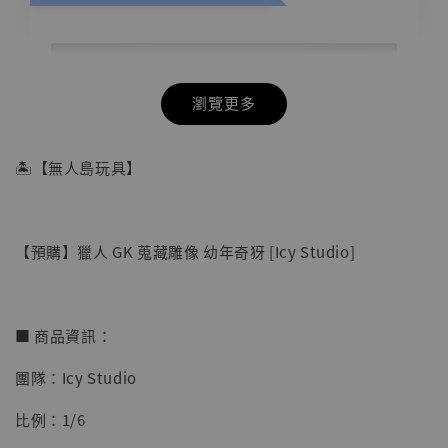
瀏覽更多
🏝【無人島玩具】
【預購】獵人 GK 蒐藏雕像 幼年奇犽 [Icy Studio]
■ 商品資訊：
團隊：Icy Studio
【店內現貨】七龍珠 系列蒐藏雕像 悟空 鳥山
比例：1/6
明紀念款 [奇蹟工作室]