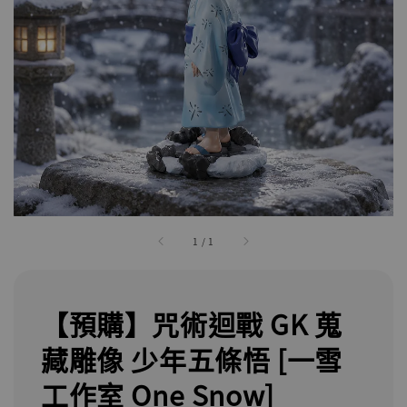
1
/
1
【預購】咒術迴戰 GK 蒐
藏雕像 少年五條悟 [一雪
工作室 One Snow]