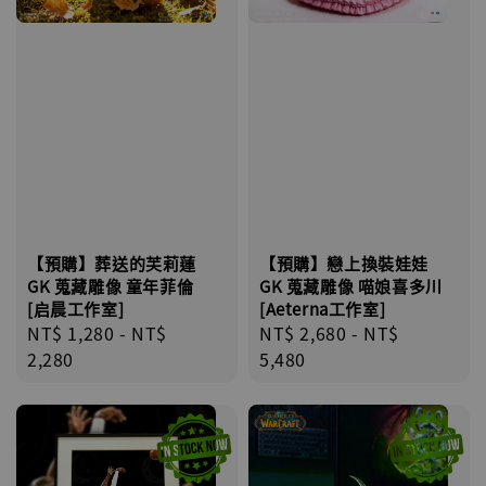
【預購】葬送的芙莉蓮
【預購】戀上換裝娃娃
GK 蒐藏雕像 童年菲倫
GK 蒐藏雕像 喵娘喜多川
[启晨工作室]
[Aeterna工作室]
Regular
NT$ 1,280
-
NT$
Regular
NT$ 2,680
-
NT$
price
2,280
price
5,480