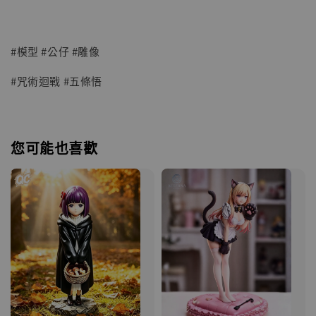
#模型 #公仔 #雕像
#咒術迴戰 #五條悟
您可能也喜歡