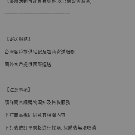
（優惠活動可能會有調整 以官網公告為準)
──────────────
【寄送服務】
台灣客戶提供宅配及超商寄送服務
國外客戶提供國際運送
【注意事項】
【現貨】BJSTUDIO 1/6系列可動蒐藏人偶 讓
請詳閱官網購物須知及售後服務
子彈飛 鵝城縣長 張麻子 [BK01]
下訂商品視同同意其相關內容
-
+
NT$ 4,980
NT$ 5,300
下訂後依訂單規格進行採購, 採購後無法取消