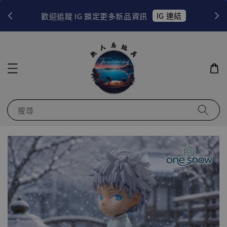
！
IG 連結
歡迎追蹤 IG 鎖定更多新品資訊
搜尋