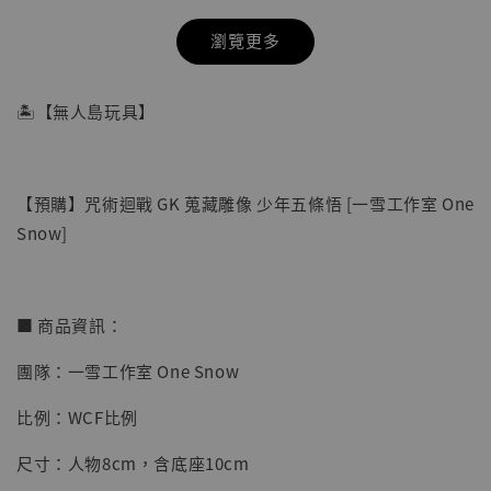
瀏覽更多
🏝【無人島玩具】
【預購】咒術迴戰 GK 蒐藏雕像 少年五條悟 [一雪工作室 One
Snow]
■ 商品資訊：
團隊：一雪工作室 One Snow
【店內現貨】七龍珠 系列蒐藏雕像 悟空 鳥山
明紀念款 [奇蹟工作室]
比例：WCF比例
-
+
NT$ 4,280
尺寸：人物8cm，含底座10cm
NT$ 5,580