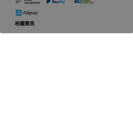
相關資訊
無人島玩具公司資訊
里程碑
聯絡我們
認識GK
GK 預購流程說明
常見問題Q&A
EZWay易利委APP教學
For overseas clients
Copyright © 2026 無人島玩具 All rights reserved | 統一編號 91582461