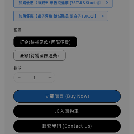
加購優惠【海賊王 布魯克達摩 [7STARS Studio]】
加購優惠【讓子彈飛 鵝城縣長 張麻子 [BK01]】
預購
訂金(待補尾款+國際運費)
全額(待補國際運費)
數量
立即購買 (Buy Now)
加入購物車
聯繫我們 (Contact Us)