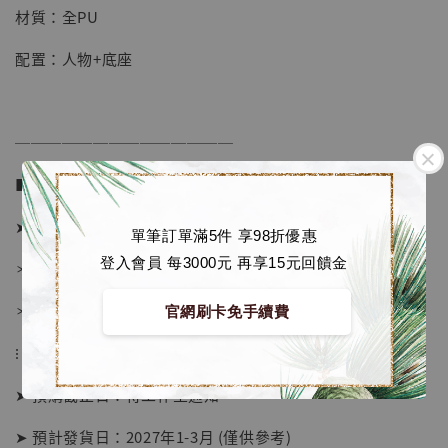
材質：全PU
加入購物車
配置：人物+底座
加購優惠【海賊王 布魯克達摩 [7STARS Studio]】
──────────────
■ 販售資訊 (NT$)：
➤ 價格 1480元 (訂金880)
單筆訂單滿5件 享98折優惠
登入會員 每3000元 再享15元回饋金
＊ 國際運費另計
＊ 刷卡免手續費
官網刷卡免手續費
⁝
➤ 預購截止日：待工作室通知
➤ 預計發貨日：2027年1-3月 (僅供參考)