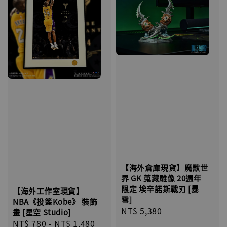
【海外倉庫現貨】魔獸世
界 GK 蒐藏雕像 20週年
限定 埃辛諾斯戰刃 [暴
【海外工作室現貨】
雪]
NBA《投籃Kobe》 裝飾
Regular
NT$ 5,380
畫 [星空 Studio]
price
Regular
NT$ 780
-
NT$ 1,480