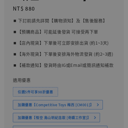
Regular
NT$ 880
price
⏹︎ 下訂前請先詳閱【購物須知】及【售後服務】
⏹︎【預購商品】可能延後發貨 可接受再下單
⏹︎【店內現貨】下單後可立即安排出貨 (約1~3天)
⏹︎【海外現貨】下單後安排海外物流發貨 (約2~3週)
⏹︎【補款通知】發貨時由IG或Email或簡訊通知補款
適用優惠
任選5件可享98折優惠
加購優惠【Competitive Toys 梅西 [CM001]】
加購優惠【悟空 鳥山明紀念款 [奇蹟工作室]】