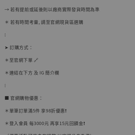
→ 若有提前或延後則以廠商實際發貨時間為準
＊ 若有時間考量, 請至官網現貨區選購
⁝
【店內現貨】海賊王 系列蒐藏雕像 布魯克達
摩 [7STARS Studio]
➤ 訂購方式：
-
+
NT$ 1,500
NT$ 1,870
＊至官網下單 🔗
＊連結在下方 及 IG 簡介欄
加入購物車
⁝
■ 官網購物優惠：
加購優惠【讓子彈飛 鵝城縣長 張麻子 [BK01]】
＊單筆訂單滿5件 享98折優惠❗️
＊登入會員 每3000元 再享15元回饋金❗️