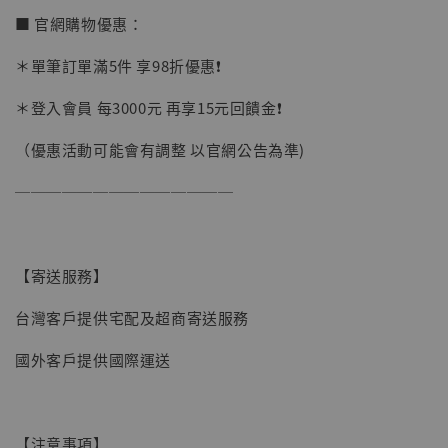
加購優惠【讓子彈飛 鵝城縣長 張麻子 [BK01]】
■ 官網購物優惠：
＊單筆訂單滿5件 享98折優惠❗️
＊登入會員 每3000元 再享15元回饋金❗️
（優惠活動可能會有調整 以官網公告為準)
──────────────
【寄送服務】
台灣客戶提供宅配及超商寄送服務
國外客戶提供國際運送
【現貨】BJSTUDIO 1/6系列可動蒐藏人偶 讓
【注意事項】