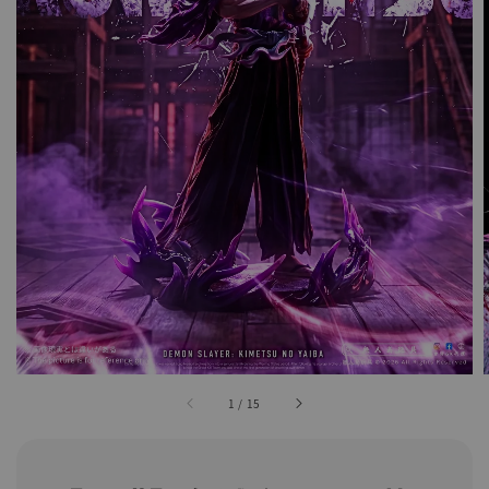
1
/
15