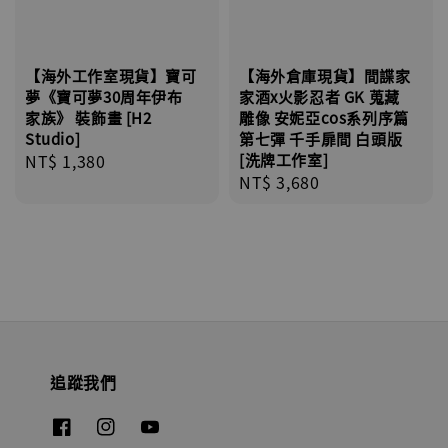
【海外工作室現貨】寶可
【海外倉庫現貨】間諜家
夢《寶可夢30周年伊布
家酒x火影忍者 GK 蒐藏
家族》 裝飾畫 [H2
雕像 安妮亞cos系列序篇
Studio]
第七彈 千手扉間 白頭版
Regular
NT$ 1,380
[洗牌工作室]
Regular
NT$ 3,680
price
price
追蹤我們