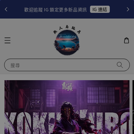
！
IG 連結
歡迎追蹤 IG 鎖定更多新品資訊
搜尋