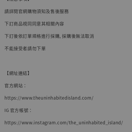
子彈飛 鵝城縣長 張麻子 [BK01]
請詳閱官網購物須知及售後服務
-
+
NT$ 4,980
NT$ 5,300
下訂商品視同同意其相關內容
下訂後依訂單規格進行採購, 採購後無法取消
加入購物車
不能接受者請勿下單
【網址連結】
官方網站：
https://www.theuninhabitedisland.com/
IG 官方帳號：
https://www.instagram.com/the_uninhabited_island/