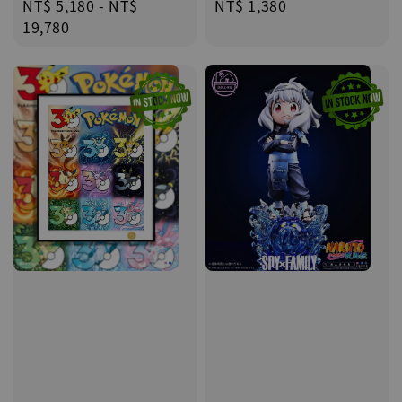
Regular
NT$ 5,180
-
NT$
Regular
NT$ 1,380
price
19,780
price