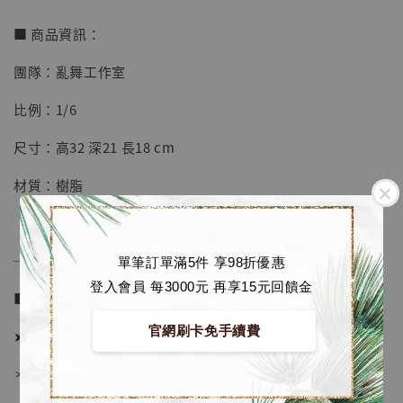
【店內現貨】七龍珠 系列蒐藏雕像 悟空 鳥山
明紀念款 [奇蹟工作室]
■ 商品資訊：
-
+
NT$ 4,280
團隊：亂舞工作室
NT$ 5,580
比例：1/6
加入購物車
尺寸：高32 深21 長18 cm
材質：樹脂
加購優惠【海賊王 布魯克達摩 [7STARS Studio]】
──────────────
單筆訂單滿5件 享98折優惠
登入會員 每3000元 再享15元回饋金
■ 販售資訊 (NT$)：
官網刷卡免手續費
➤ 價格 4280元 (訂金1980)
＊ 國際運費另計