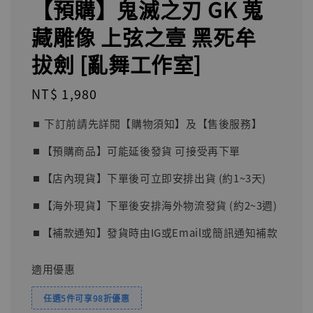
【預購】鬼滅之刃 GK 蒐
藏雕像 上弦之壹 黑死牟
拔劍 [亂舞工作室]
Regular
NT$ 1,980
price
⏹︎ 下訂前請先詳閱【購物須知】及【售後服務】
⏹︎【預購商品】可能延後發貨 可接受再下單
⏹︎【店內現貨】下單後可立即安排出貨 (約1~3天)
⏹︎【海外現貨】下單後安排海外物流發貨 (約2~3週)
⏹︎【補款通知】發貨時由IG或Email或簡訊通知補款
適用優惠
任選5件可享98折優惠