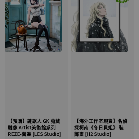
【預購】鏈鋸人 GK 蒐藏
【海外工作室現貨】名偵
雕像 Artist美術館系列
探柯南《冬日貝姐》 裝
REZE-蕾塞 [LES Studio]
飾畫 [H2 Studio]