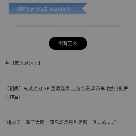
加購優惠【悟空 鳥山明紀念款 [奇蹟工作室]】
瀏覽更多
🏝【無人島玩具】
【預購】鬼滅之刃 GK 蒐藏雕像 上弦之壹 黑死牟 拔劍 [亂舞
工作室]
"追求了一輩子太陽，卻忘記月亮也是獨一無二的......"