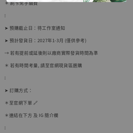
＊ 刷卡免手續費
⁝
➤ 預購截止日：待工作室通知
➤ 預計發貨日：2027年1-3月 (僅供參考)
→ 若有提前或延後則以廠商實際發貨時間為準
＊ 若有時間考量, 請至官網現貨區選購
【店內現貨】海賊王 系列蒐藏雕像 布魯克達
摩 [7STARS Studio]
⁝
-
+
NT$ 1,500
NT$ 1,870
➤ 訂購方式：
＊至官網下單 🔗
加入購物車
＊連結在下方 及 IG 簡介欄
⁝