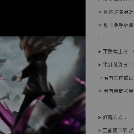
NT$ 1,870
＊ 國際運費另計
＊ 刷卡免手續費
加
⁝
➤ 預購截止日
➤ 預計發貨日：20
→ 若有提前或
＊ 若有時間考量
⁝
➤ 訂購方式：
＊至官網下單 🔗
【現貨