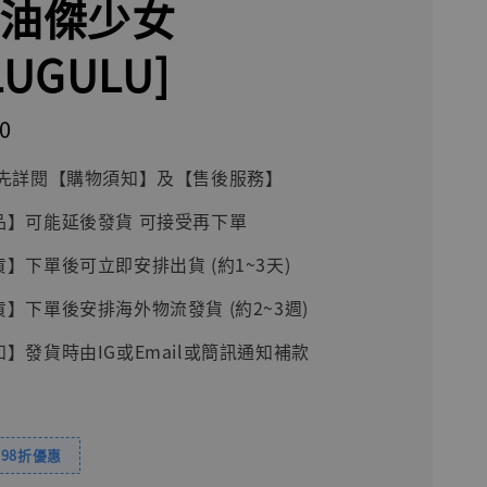
夏油傑少女
LUGULU]
0
前請先詳閱【購物須知】及【售後服務】
品】可能延後發貨 可接受再下單
貨】下單後可立即安排出貨 (約1~3天)
貨】下單後安排海外物流發貨 (約2~3週)
知】發貨時由IG或Email或簡訊通知補款
98折優惠