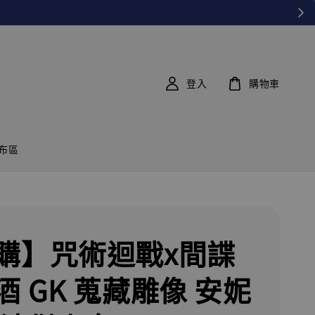
登入
購物車
布區
購】咒術迴戰x間諜
酒 GK 蒐藏雕像 安妮