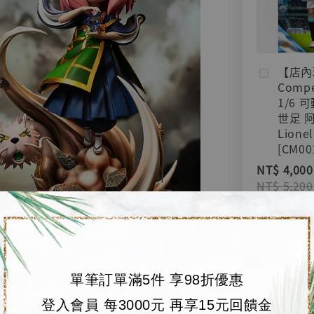
【店內
Compe
1/6 
世足 
Lionel
[CM00
NT$ 4,000
NT$ 5,200
加
單筆訂單滿5件 享98折優惠
登入會員 每3000元 再享15元回饋金