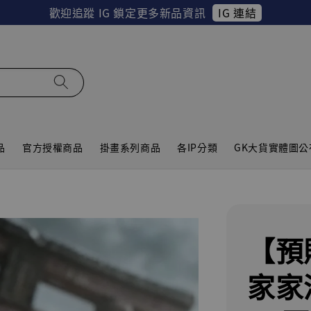
IG 連結
歡迎追蹤 IG 鎖定更多新品資訊
品
官方授權商品
掛畫系列商品
各IP分類
GK大貨實體圖公
【預
家家