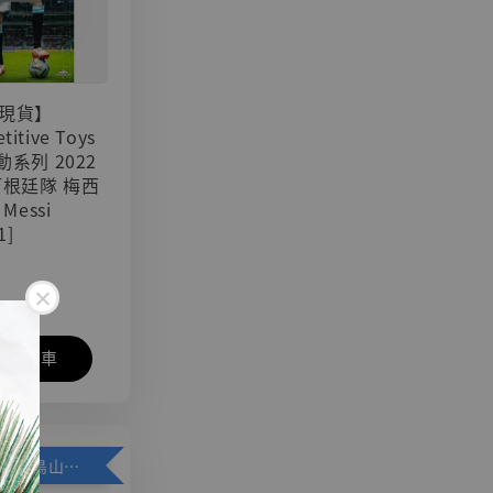
現貨】
titive Toys
可動系列 2022
阿根廷隊 梅西
 Messi
1]
入購物車
加購優惠【悟空 鳥山明紀念款 [奇蹟工作室]】