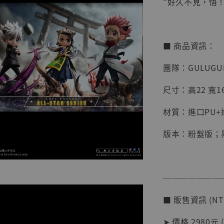
"好久不見，悟！
■ 商品資訊：
團隊：GULUGU
尺寸：高22 寬16
材質：進口PU+
版本：粉髮版；
【店內
───────
系列蒐
克達摩 
■ 販售資訊 (NT
Studio
➤ 價格 2980元 
NT$ 1,500