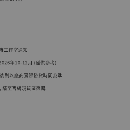
入購物車
：待工作室通知
加購優惠【讓子彈飛 鵝城縣長 張麻子 [BK01]】
26年10-12月 (僅供參考)
延後則以廠商實際發貨時間為準
, 請至官網現貨區選購
】