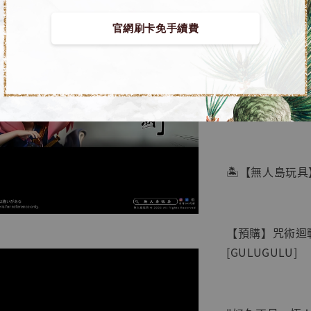
官網刷卡免手續費
【店內
🏝【無人島玩具
系列蒐
鳥山明
工作室
【預購】咒術迴戰
NT$ 4,280
[GULUGULU]
NT$ 5,580
加