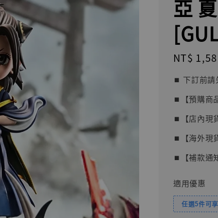
亞 
[GU
Regular
NT$ 1,58
price
⏹︎ 下訂
⏹︎【預購商
⏹︎【店內現
⏹︎【海外現
⏹︎【補款通
適用優惠
任選5件可享