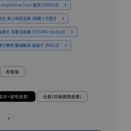
petitive Toys 梅西 [CM001]】
空 鳥山明紀念款 [奇蹟工作室]】
王 布魯克達摩 [7STARS Studio]】
子彈飛 鵝城縣長 張麻子 [BK01]】
粉髮版
尾款+國際運費)
全額(待補國際運費)