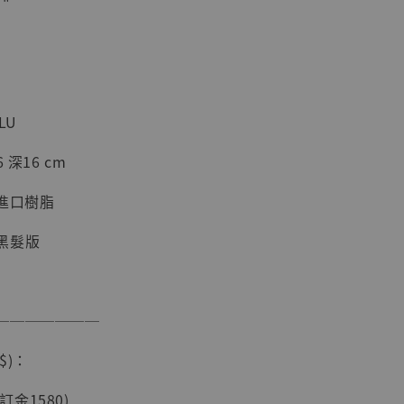
"
加購優惠【海賊王 布魯克達摩 [7STARS Studio]】
LU
 深16 cm
進口樹脂
黑髮版
現貨】海賊王
───────
藏雕像 布魯
[7STARS
$)：
]
-
+
(訂金1580)