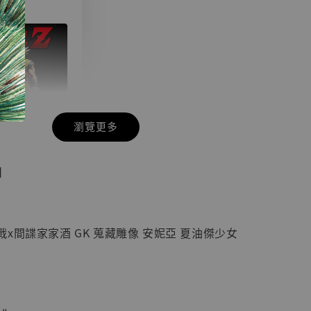
瀏覽更多
現貨】七龍珠
】
藏雕像 悟空
紀念款 [奇蹟
]
x間諜家家酒 GK 蒐藏雕像 安妮亞 夏油傑少女
-
+
入購物車