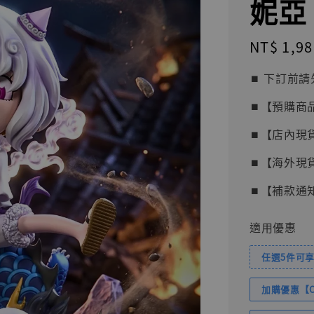
妮亞 [
Regular
NT$ 1,98
price
⏹︎ 下訂
⏹︎【預購商
⏹︎【店內現
⏹︎【海外現
⏹︎【補款通
適用優惠
任選5件可享
加購優惠【Com