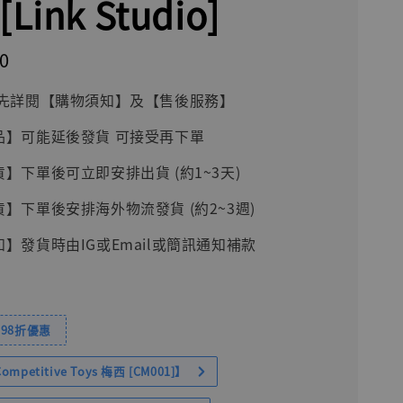
Link Studio]
0
前請先詳閱【購物須知】及【售後服務】
品】可能延後發貨 可接受再下單
貨】下單後可立即安排出貨 (約1~3天)
貨】下單後安排海外物流發貨 (約2~3週)
知】發貨時由IG或Email或簡訊通知補款
98折優惠
petitive Toys 梅西 [CM001]】