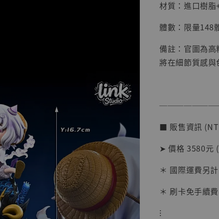
材質：進口樹脂+
體數：限量148
備註：官圖為高
將在細節質感與
【店內
───────
系列蒐
克達摩 
■ 販售資訊 (NT
Studio
➤ 價格 3580元 
NT$ 1,500
NT$ 1,870
＊ 國際運費另計
＊ 刷卡免手續費
加
⁝