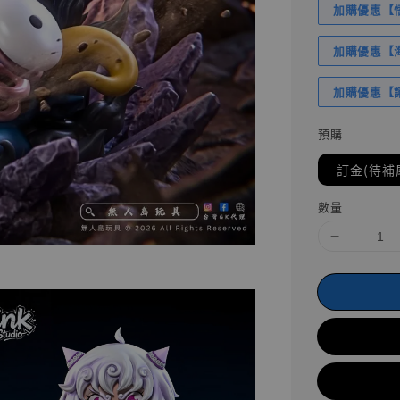
加購優惠【悟
加購優惠【海賊
加購優惠【讓
預購
訂金(待補
數量