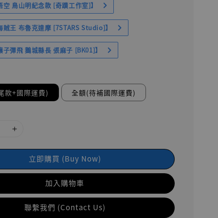
空 鳥山明紀念款 [奇蹟工作室]】
王 布魯克達摩 [7STARS Studio]】
子彈飛 鵝城縣長 張麻子 [BK01]】
尾款+國際運費)
全額(待補國際運費)
立即購買 (Buy Now)
加入購物車
聯繫我們 (Contact Us)