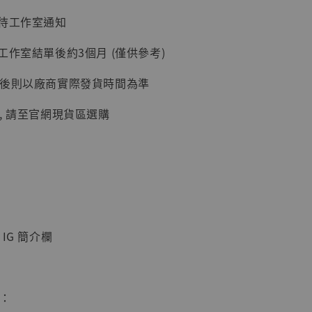
：待工作室通知
加購優惠【讓子彈飛 鵝城縣長 張麻子 [BK01]】
工作室結單後約3個月 (僅供參考)
延後則以廠商實際發貨時間為準
, 請至官網現貨區選購
】
UDIO 1/6系列
IG 簡介欄
藏人偶 讓子
鵝城縣長 張麻
01]
-
+
惠：