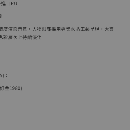
進口PU
體
精度渲染示意，人物眼部採用專業水貼工藝呈現，大貨
色彩層次上持續優化
現貨】海賊王
───────
藏雕像 布魯
[7STARS
$)：
]
-
+
(訂金1980)
入購物車