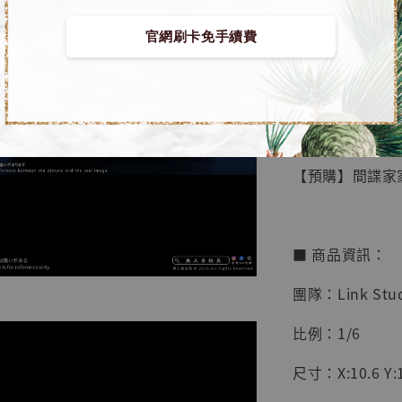
官網刷卡免手續費
【店內
🏝【無人島玩具
系列蒐
鳥山明
工作室
【預購】間諜家家酒
NT$ 4,280
NT$ 5,580
■ 商品資訊：
加
團隊：Link Stu
比例：1/6
尺寸：X:10.6 Y:1