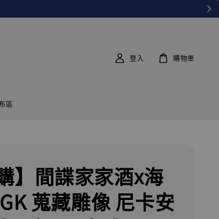
登入
購物車
布區
購】間諜家家酒x海
 GK 蒐藏雕像 尼卡安