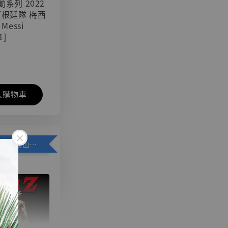
可動系列 2022
阿根廷隊 梅西
 Messi
1]
入購物車
加購優惠【悟空 鳥山明紀念款 [奇蹟工作室]】