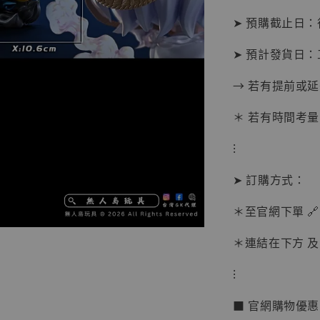
➤ 預購截止日
➤ 預計發貨日：
→ 若有提前或
＊ 若有時間考量
⁝
➤ 訂購方式：
＊至官網下單 🔗
【現貨
BJST
＊連結在下方 及 
可動蒐
彈飛 
⁝
子 [BK
■ 官網購物優
NT$ 4,980