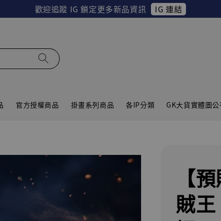
IG 連結
歡迎追蹤 IG 鎖定更多新品資訊
品
官方授權商品
掛畫系列商品
各IP分類
GK大貨實體圖公
【預
賊王