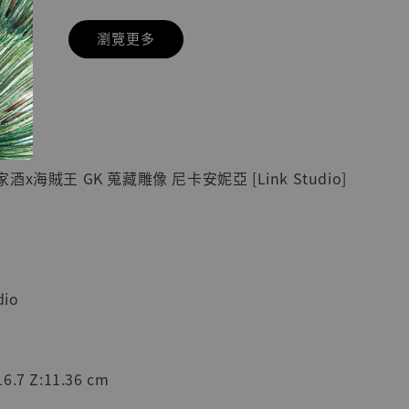
瀏覽更多
現貨】七龍珠
】
藏雕像 悟空
紀念款 [奇蹟
]
x海賊王 GK 蒐藏雕像 尼卡安妮亞 [Link Studio]
-
+
入購物車
dio
加購優惠【海賊王 布魯克達摩 [7STARS Studio]】
6.7 Z:11.36 cm