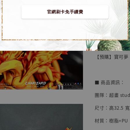
官網刷卡免手續費
【店內
🏝【無人島玩具
系列蒐
鳥山明
工作室
【預購】寶可夢 G
NT$ 4,280
NT$ 5,580
■ 商品資訊：
加
團隊：超畫 stud
尺寸：高32.5 寬3
材質：樹脂+PU