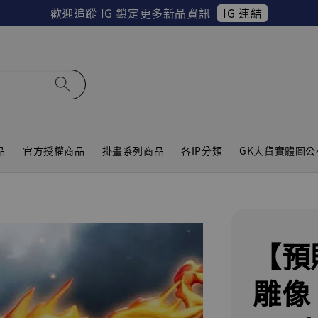
IG 連結
歡迎追蹤 IG 鎖定更多新品資訊
品
官方授權商品
掛畫系列商品
各IP分類
GK大貨實體圖公
【預
雕像