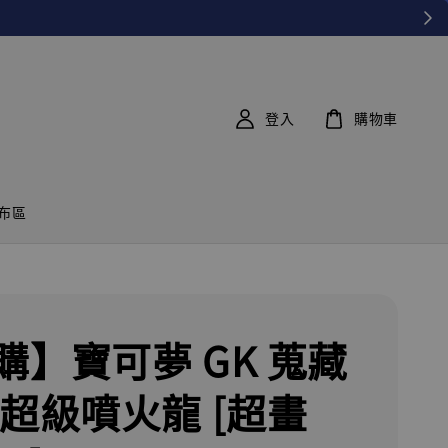
登入
購物車
布區
購】寶可夢 GK 蒐藏
 超級噴火龍 [超畫