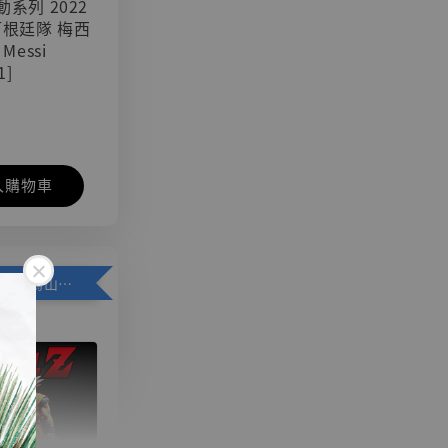
可動系列 2022
阿根廷隊 梅西
 Messi
1]
入購物車
加購優惠【悟空 鳥山明紀念款 [奇蹟工作室]】