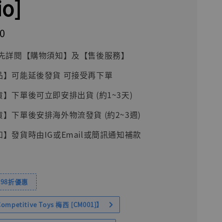
io]
0
前請先詳閱【購物須知】及【售後服務】
品】可能延後發貨 可接受再下單
貨】下單後可立即安排出貨 (約1~3天)
貨】下單後安排海外物流發貨 (約2~3週)
知】發貨時由IG或Email或簡訊通知補款
98折優惠
petitive Toys 梅西 [CM001]】