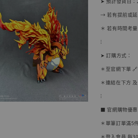
➤ 預計發貨日：2
→ 若有提前或
＊ 若有時間考量
⁝
➤ 訂購方式：
＊至官網下單 🔗
＊連結在下方 及 
【現貨
⁝
BJST
可動蒐
■ 官網購物優
彈飛 
子 [BK
＊單筆訂單滿5件 
NT$ 4,980
＊登入會員 每30