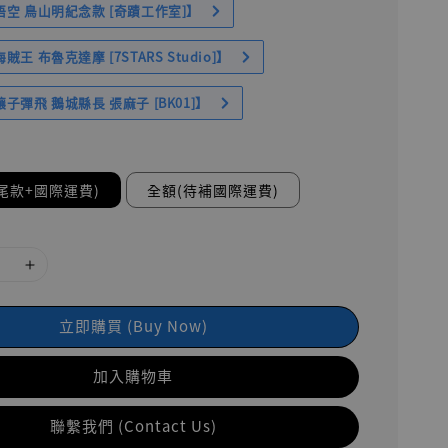
空 鳥山明紀念款 [奇蹟工作室]】
王 布魯克達摩 [7STARS Studio]】
子彈飛 鵝城縣長 張麻子 [BK01]】
尾款+國際運費)
全額(待補國際運費)
立即購買 (Buy Now)
加入購物車
聯繫我們 (Contact Us)