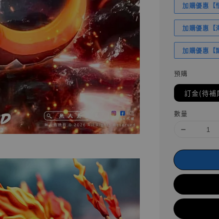
加購優惠【悟
加購優惠【海賊
加購優惠【讓
預購
訂金(待補
數量