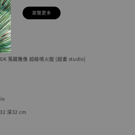
瀏覽更多
現貨】七龍珠
】
藏雕像 悟空
紀念款 [奇蹟
]
K 蒐藏雕像 超級噴火龍 [超畫 studio]
-
+
入購物車
io
2 深32 cm
加購優惠【海賊王 布魯克達摩 [7STARS Studio]】