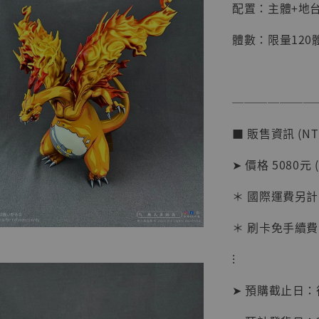
配置：主體+地
體數：限量120
───────
■ 販售資訊 (NT
【店內
系列蒐
➤ 價格 5080元 
克達摩 
Studio
＊ 國際運費另計
NT$ 1,500
＊ 刷卡免手續費
NT$ 1,870
⁝
加
➤ 預購截止日