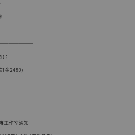
台
體
───────
$)：
現貨】海賊王
藏雕像 布魯
(訂金2480)
[7STARS
]
-
+
入購物車
：待工作室通知