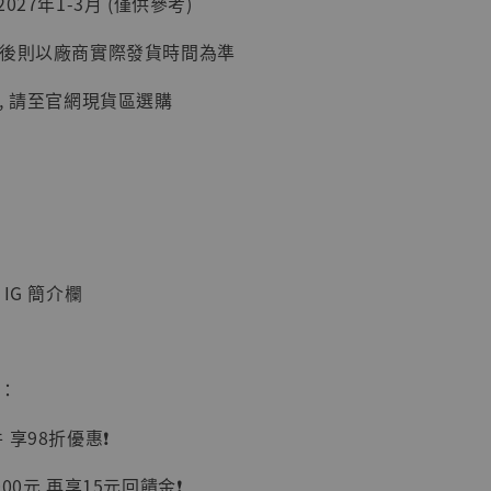
027年1-3月 (僅供參考)
加購優惠【讓子彈飛 鵝城縣長 張麻子 [BK01]】
延後則以廠商實際發貨時間為準
, 請至官網現貨區選購
IG 簡介欄
】
UDIO 1/6系列
藏人偶 讓子
惠：
鵝城縣長 張麻
01]
享98折優惠❗️
-
+
00元 再享15元回饋金❗️