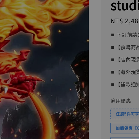
stud
Regular
NT$ 2,48
price
⏹︎ 下訂
⏹︎【預購商
⏹︎【店內現
⏹︎【海外現
⏹︎【補款通
適用優惠
任選5件可享
加購優惠【Com