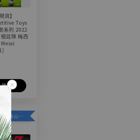
現貨】
titive Toys
可動系列 2022
阿根廷隊 梅西
 Messi
1]
入購物車
加購優惠【悟空 鳥山明紀念款 [奇蹟工作室]】