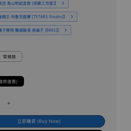
空 鳥山明紀念款 [奇蹟工作室]】
王 布魯克達摩 [7STARS Studio]】
子彈飛 鵝城縣長 張麻子 [BK01]】
常規款
國際運費)
立即購買 (Buy Now)