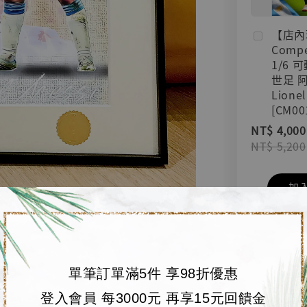
【店內
Compe
1/6 
世足 
Lionel
[CM00
NT$ 4,000
NT$ 5,200
加
單筆訂單滿5件 享98折優惠
登入會員 每3000元 再享15元回饋金