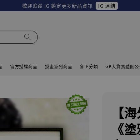
IG 連結
歡迎追蹤 IG 鎖定更多新品資訊
品
官方授權商品
掛畫系列商品
各IP分類
GK大貨實體圖公
【海
《塗