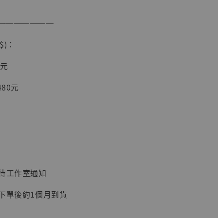
入購物車
───────
$)：
加購優惠【讓子彈飛 鵝城縣長 張麻子 [BK01]】
0元
480元
：待工作室通知
】
：下單後約1個月到貨
UDIO 1/6系列
藏人偶 讓子