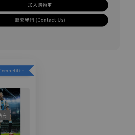
加入購物車
聯繫我們 (Contact Us)
加購優惠【Competitive Toys 梅西 [CM001]】
售完