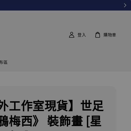
登入
購物車
布區
外工作室現貨】世足
鴉梅西》 裝飾畫 [星