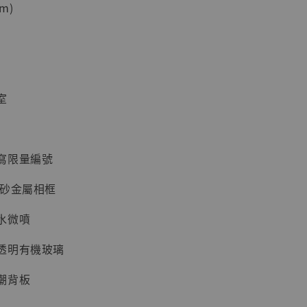
m)
加購優惠【海賊王 布魯克達摩 [7STARS Studio]】
室
寫限量編號
磨砂金屬相框
現貨】海賊王
藏雕像 布魯
水微噴
[7STARS
]
透明有機玻璃
-
+
潮背板