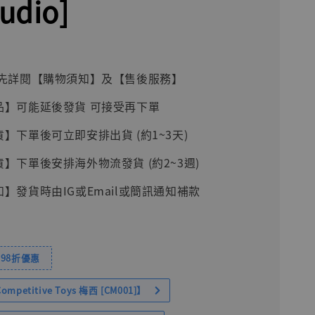
udio]
前請先詳閱【購物須知】及【售後服務】
品】可能延後發貨 可接受再下單
貨】下單後可立即安排出貨 (約1~3天)
貨】下單後安排海外物流發貨 (約2~3週)
知】發貨時由IG或Email或簡訊通知補款
98折優惠
petitive Toys 梅西 [CM001]】