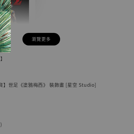
瀏覽更多
現貨】七龍珠
具】
藏雕像 悟空
紀念款 [奇蹟
]
世足《塗鴉梅西》 裝飾畫 [星空 Studio]
-
+
入購物車
)