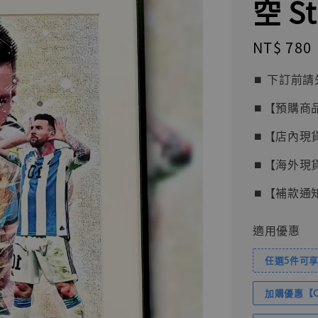
空 St
Regular
NT$ 780
price
⏹︎ 下訂
⏹︎【預購商
⏹︎【店內現
⏹︎【海外現
⏹︎【補款通
適用優惠
任選5件可享
加購優惠【Com