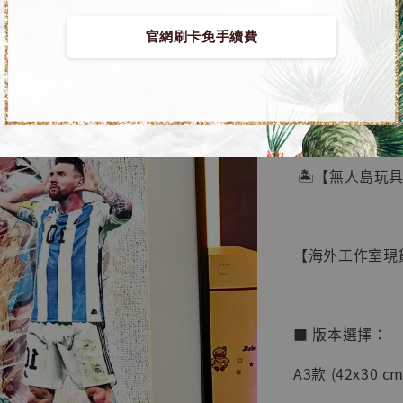
官網刷卡免手續費
【店內
🏝【無人島玩
系列蒐
鳥山明
工作室
【海外工作室現貨】
NT$ 4,280
NT$ 5,580
■ 版本選擇：
加
A3款 (42x30 cm