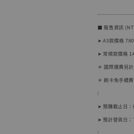
加
───────
■ 販售資訊 (NT
➤ A3款價格 78
➤ 常規款價格 1
＊ 國際運費另計
＊ 刷卡免手續費
⁝
➤ 預購截止日
【現貨
➤ 預計發貨日
BJST
可動蒐
⁝