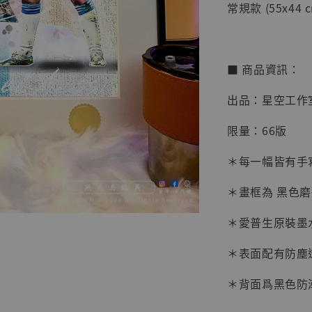
常規款 (55x44 c
■ 商品資訊：
出品：星空工作
限量：66版
＊每一幅皆有手
＊畫框為 黑色
【店內
系列蒐
＊愛普生原裝墨
克達摩 
Studio
＊表面配有防塵
NT$ 1,500
＊背面爲黑色防
NT$ 1,870