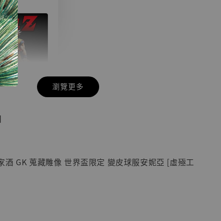
瀏覽更多
現貨】七龍珠
】
藏雕像 悟空
紀念款 [奇蹟
]
酒 GK 蒐藏雕像 世界盃限定 變皮球服安妮亞 [虛殛工
-
+
入購物車