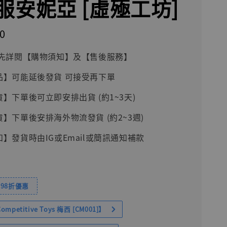
服安妮亞 [虛殛工坊]
0
前請先詳閱【購物須知】及【售後服務】
品】可能延後發貨 可接受再下單
貨】下單後可立即安排出貨 (約1~3天)
貨】下單後安排海外物流發貨 (約2~3週)
知】發貨時由IG或Email或簡訊通知補款
98折優惠
petitive Toys 梅西 [CM001]】