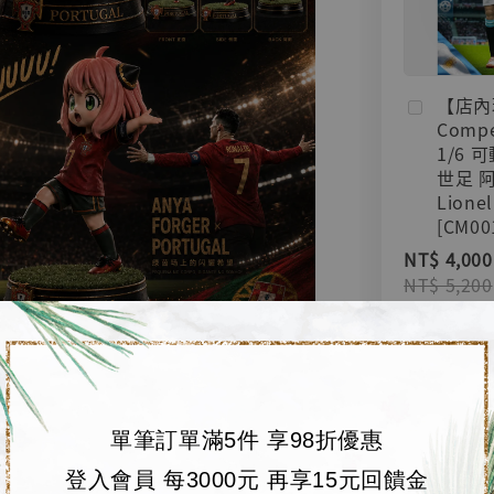
【店內
Compe
1/6 
世足 
Lionel
[CM00
NT$ 4,000
NT$ 5,200
加
單筆訂單滿5件 享98折優惠
登入會員 每3000元 再享15元回饋金