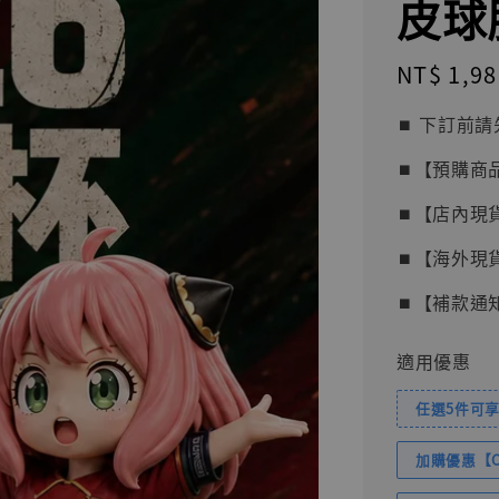
皮球
Regular
NT$ 1,98
price
⏹︎ 下訂
⏹︎【預購商
⏹︎【店內現
⏹︎【海外現
⏹︎【補款通
適用優惠
任選5件可享
加購優惠【Com