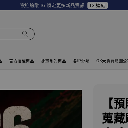
IG 連結
歡迎追蹤 IG 鎖定更多新品資訊
品
官方授權商品
掛畫系列商品
各IP分類
GK大貨實體圖公
【預
蒐藏