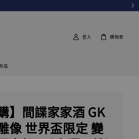
登入
購物車
布區
購】間諜家家酒 GK
雕像 世界盃限定 變