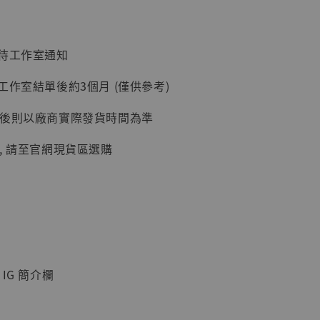
：待工作室通知
入購物車
工作室結單後約3個月 (僅供參考)
延後則以廠商實際發貨時間為準
加購優惠【讓子彈飛 鵝城縣長 張麻子 [BK01]】
, 請至官網現貨區選購
IG 簡介欄
】