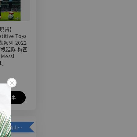
現貨】
titive Toys
可動系列 2022
阿根廷隊 梅西
 Messi
1]
入購物車
加購優惠【悟空 鳥山明紀念款 [奇蹟工作室]】