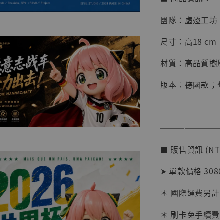
團隊：虛殛工坊
尺寸：高18 cm
材質：高品質樹脂
版本：德國款；
───────
■ 販售資訊 (NT
【店內
➤ 單款價格 3080
系列蒐
克達摩 
＊ 國際運費另計
Studio
＊ 刷卡免手續費
NT$ 1,500