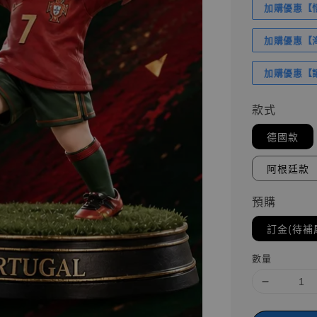
加購優惠【悟
加購優惠【海賊
加購優惠【讓
款式
德國款
阿根廷款
預購
訂金(待補
數量