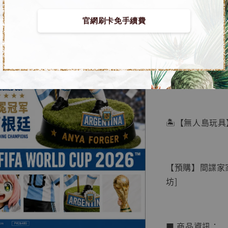
官網刷卡免手續費
【店內
🏝【無人島玩具
系列蒐
鳥山明
工作室
【預購】間諜家家
NT$ 4,280
坊]
NT$ 5,580
加
■ 商品資訊：