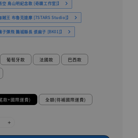
空 鳥山明紀念款 [奇蹟工作室]】
王 布魯克達摩 [7STARS Studio]】
子彈飛 鵝城縣長 張麻子 [BK01]】
葡萄牙款
法國款
巴西款
尾款+國際運費)
全額(待補國際運費)