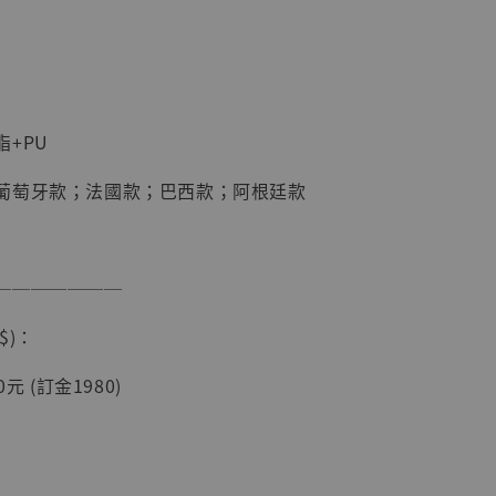
加購優惠【海賊王 布魯克達摩 [7STARS Studio]】
+PU
葡萄牙款；法國款；巴西款；阿根廷款
───────
$)：
現貨】海賊王
元 (訂金1980)
藏雕像 布魯
[7STARS
]
-
+