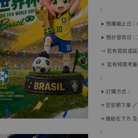
NT$ 1,870
⁝
➤ 預購截止日
加
➤ 預計發貨日：
→ 若有提前或
＊ 若有時間考量
⁝
➤ 訂購方式：
＊至官網下單 🔗
＊連結在下方 及 
⁝
【現貨