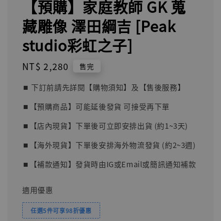
【預購】家庭教師 GK 蒐
藏雕像 澤田綱吉 [Peak
studio彩虹之子]
Regular
NT$ 2,280
售完
price
⏹︎ 下訂前請先詳閱【購物須知】及【售後服務】
⏹︎【預購商品】可能延後發貨 可接受再下單
⏹︎【店內現貨】下單後可立即安排出貨 (約1~3天)
⏹︎【海外現貨】下單後安排海外物流發貨 (約2~3週)
⏹︎【補款通知】發貨時由IG或Email或簡訊通知補款
適用優惠
任選5件可享98折優惠