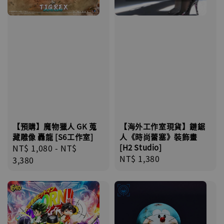
【預購】魔物獵人 GK 蒐
【海外工作室現貨】鏈鋸
藏雕像 轟龍 [S6工作室]
人《時尚蕾塞》裝飾畫
Regular
NT$ 1,080
-
NT$
[H2 Studio]
Regular
NT$ 1,380
price
3,380
price