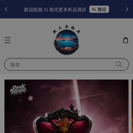
！
IG 連結
歡迎追蹤 IG 鎖定更多新品資訊
搜尋