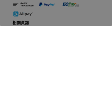
相關資訊
無人島玩具公司資訊
里程碑
聯絡我們
認識GK
GK 預購流程說明
常見問題Q&A
EZWay易利委APP教學
For overseas clients
Copyright © 2026 無人島玩具 All rights reserved | 統一編號 91582461