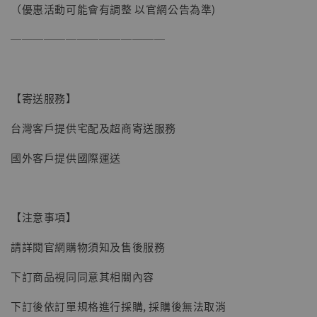
（優惠活動可能會有調整 以官網公告為準)
──────────────
【寄送服務】
台灣客戶提供宅配及超商寄送服務
國外客戶提供國際運送
【注意事項】
【現貨】BJSTUDIO 1/6系列可動蒐藏人偶 讓
子彈飛 鵝城縣長 張麻子 [BK01]
請詳閱官網購物須知及售後服務
-
+
NT$ 4,980
下訂商品視同同意其相關內容
NT$ 5,300
下訂後依訂單規格進行採購, 採購後無法取消