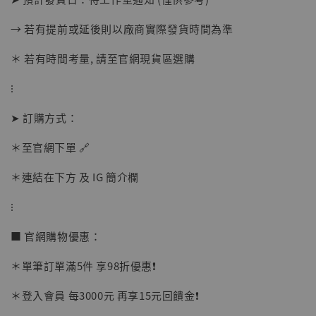
→ 若有提前或延後則以廠商實際發貨時間為準
＊ 若有時間考量, 請至官網現貨區選購
【店內現貨】海賊王 系列蒐藏雕像 布魯克達
摩 [7STARS Studio]
⁝
-
+
NT$ 1,500
➤ 訂購方式：
NT$ 1,870
＊至官網下單 🔗
加入購物車
＊連結在下方 及 IG 簡介欄
⁝
■ 官網購物優惠：
加購優惠【讓子彈飛 鵝城縣長 張麻子 [BK01]】
＊單筆訂單滿5件 享98折優惠❗️
＊登入會員 每3000元 再享15元回饋金❗️