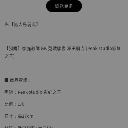
瀏覽更多
🏝【無人島玩具】
【預購】家庭教師 GK 蒐藏雕像 澤田綱吉 [Peak studio彩虹
之子]
■ 商品資訊：
團隊：Peak studio 彩虹之子
【店內現貨】七龍珠 系列蒐藏雕像 悟空 鳥山
明紀念款 [奇蹟工作室]
比例：1/6
-
+
NT$ 4,280
尺寸：高27cm
NT$ 5,580
材質：進口樹脂+進口PU