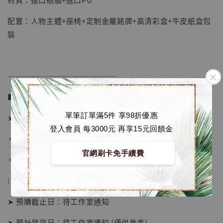
加入購物車
配置：人物主體+座椅+定制金屬銘牌+高清彩盒+牛皮紙盒包
裝
加購優惠【海賊王 布魯克達摩 [7STARS Studio]】
──────────────
■ 販售資訊 (NT$)：
單筆訂單滿5件 享98折優惠
➤ 價格 4280元 (訂金2280)
登入會員 每3000元 再享15元回饋金
＊ 國際運費另計
官網刷卡免手續費
＊ 刷卡免手續費
⁝
➤ 預購截止日：待工作室通知
➤ 預計發貨日：待工作室通知 (僅供參考)