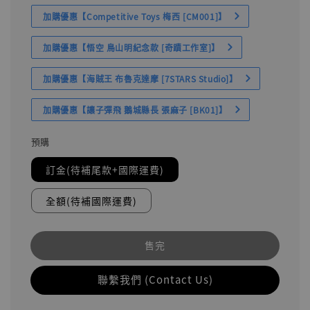
加購優惠【Competitive Toys 梅西 [CM001]】
加購優惠【悟空 鳥山明紀念款 [奇蹟工作室]】
加購優惠【海賊王 布魯克達摩 [7STARS Studio]】
加購優惠【讓子彈飛 鵝城縣長 張麻子 [BK01]】
預購
訂金(待補尾款+國際運費)
全額(待補國際運費)
售完
聯繫我們 (Contact Us)