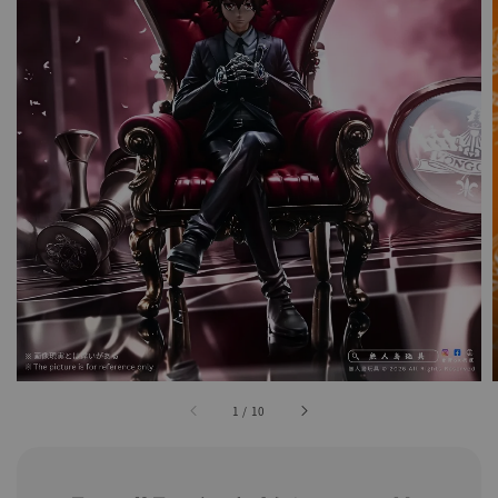
1
/
10