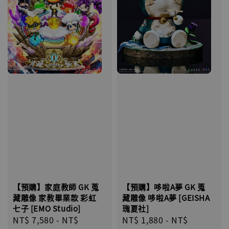
【預購】家庭教師 GK 蒐
【預購】哆啦A夢 GK 蒐
藏雕像 家教畢業款 彩虹
藏雕像 哆啦A夢 [GEISHA
七子 [EMO St​​udio]
瑰夏社]
Regular
NT$ 7,580
-
NT$
Regular
NT$ 1,880
-
NT$