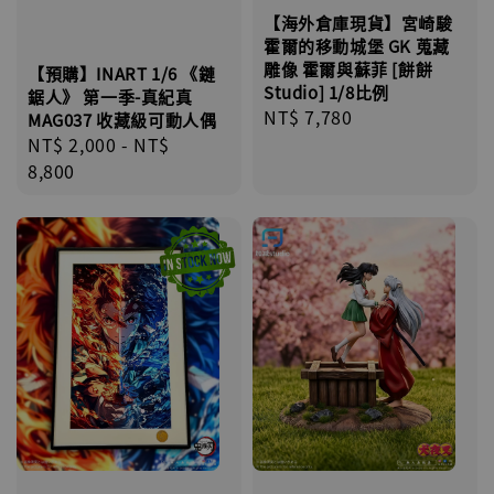
【海外倉庫現貨】宮崎駿
霍爾的移動城堡 GK 蒐藏
雕像 霍爾與蘇菲 [餅餅
【預購】INART 1/6 《鏈
Studio] 1/8比例
鋸人》 第一季-真紀真
Regular
NT$ 7,780
MAG037 收藏級可動人偶
price
Regular
NT$ 2,000
-
NT$
price
8,800