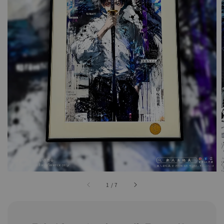
1
/
7