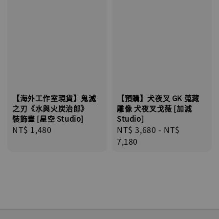
【海外工作室現貨】鬼滅
【預購】犬夜叉 GK 蒐藏
之刃《水與火炭治郎》
雕像 犬夜叉戈薇 [加減
裝飾畫 [星空 Studio]
Studio]
Regular
NT$ 1,480
Regular
NT$ 3,680
-
NT$
price
price
7,180