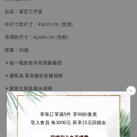
出品：星空工作室
【店內現貨】七龍珠 系列蒐藏雕像 悟空 鳥山
明紀念款 [奇蹟工作室]
中尺寸款尺寸：45x30 cm (含框)
-
+
NT$ 4,280
常規款尺寸：61x40 cm (含框)
NT$ 5,580
限量：66版
加入購物車
＊每一幅皆有手寫限量編號
＊畫框為 黑色磨砂金屬相框
加購優惠【海賊王 布魯克達摩 [7STARS Studio]】
＊愛普生原裝墨水微噴
＊表面配有防塵透明有機玻璃
＊背面爲黑色防潮背板
單筆訂單滿5件 享98折優惠
登入會員 每3000元 再享15元回饋金