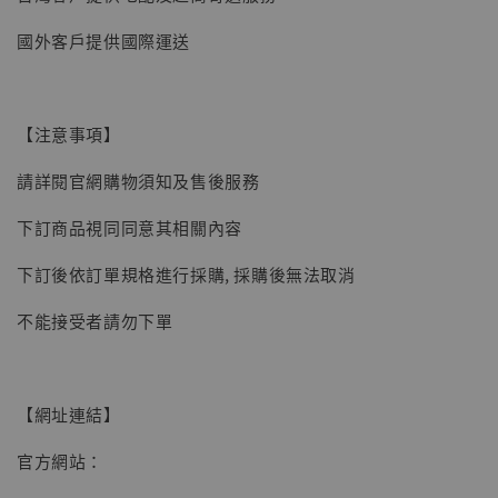
【現貨】BJSTUDIO 1/6系列可動蒐藏人偶 讓
國外客戶提供國際運送
子彈飛 鵝城縣長 張麻子 [BK01]
-
+
NT$ 4,980
NT$ 5,300
【注意事項】
請詳閱官網購物須知及售後服務
加入購物車
下訂商品視同同意其相關內容
下訂後依訂單規格進行採購, 採購後無法取消
不能接受者請勿下單
【網址連結】
官方網站：