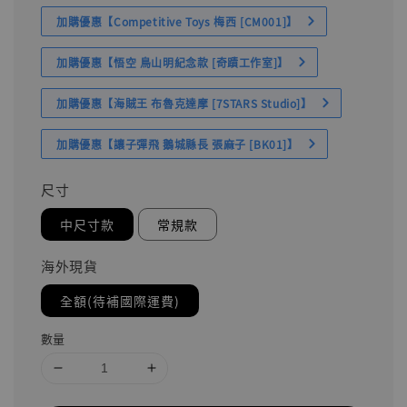
加購優惠【Competitive Toys 梅西 [CM001]】
加購優惠【悟空 鳥山明紀念款 [奇蹟工作室]】
加購優惠【海賊王 布魯克達摩 [7STARS Studio]】
加購優惠【讓子彈飛 鵝城縣長 張麻子 [BK01]】
尺寸
中尺寸款
常規款
海外現貨
全額(待補國際運費)
數量