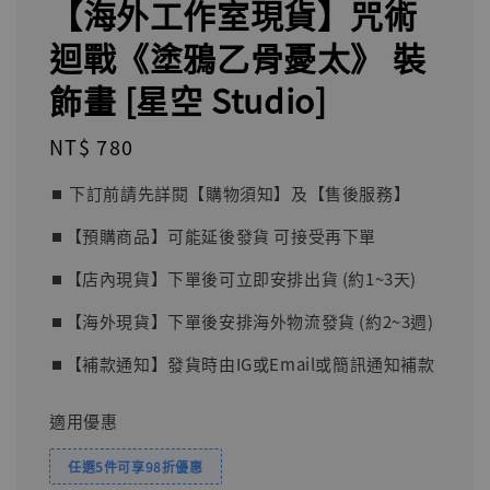
【海外工作室現貨】咒術
迴戰《塗鴉乙骨憂太》 裝
飾畫 [星空 Studio]
Regular
NT$ 780
price
⏹︎ 下訂前請先詳閱【購物須知】及【售後服務】
⏹︎【預購商品】可能延後發貨 可接受再下單
⏹︎【店內現貨】下單後可立即安排出貨 (約1~3天)
⏹︎【海外現貨】下單後安排海外物流發貨 (約2~3週)
⏹︎【補款通知】發貨時由IG或Email或簡訊通知補款
適用優惠
任選5件可享98折優惠