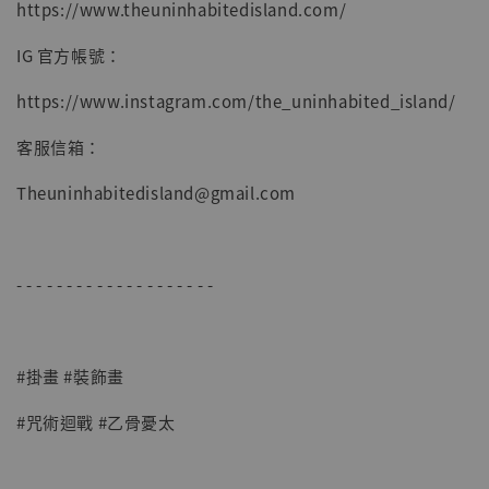
https://www.theuninhabitedisland.com/
IG 官方帳號：
https://www.instagram.com/the_uninhabited_island/
客服信箱：
Theuninhabitedisland@gmail.com
- - - - - - - - - - - - - - - - - - - -
#掛畫 #裝飾畫
#咒術迴戰 #乙骨憂太