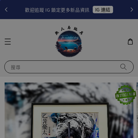
！
IG 連結
歡迎追蹤 IG 鎖定更多新品資訊
搜尋