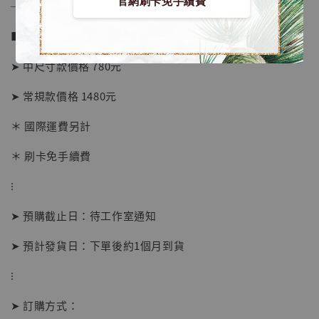
官網刷卡免手續費
──────────────
■ 販售資訊 (NT$)：
➤ 中尺寸款價格 780元
➤ 常規款價格 1480元
＊ 國際運費另計
＊ 刷卡免手續費
⁝
【店內現貨】海賊王 系列蒐藏雕像 布魯克達
摩 [7STARS Studio]
➤ 預購截止日：待工作室通知
-
+
NT$ 1,500
NT$ 1,870
➤ 預計發貨日：下單後約1個月到貨
⁝
加入購物車
➤ 訂購方式：