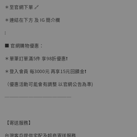
＊至官網下單 🔗
加購優惠【讓子彈飛 鵝城縣長 張麻子 [BK01]】
＊連結在下方 及 IG 簡介欄
⁝
■ 官網購物優惠：
＊單筆訂單滿5件 享98折優惠❗️
＊登入會員 每3000元 再享15元回饋金❗️
（優惠活動可能會有調整 以官網公告為準)
──────────────
【寄送服務】
台灣客戶提供宅配及超商寄送服務