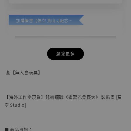
加購優惠【悟空 鳥山明紀念款 [奇蹟工作室]】
瀏覽更多
🏝【無人島玩具】
【海外工作室現貨】咒術迴戰《塗鴉乙骨憂太》 裝飾畫 [星
空 Studio]
■ 商品資訊：