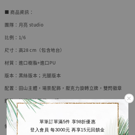
■ 商品資訊：
團隊：月亮 studio
【店內現貨】七龍珠 系列蒐藏雕像 悟空 鳥山
明紀念款 [奇蹟工作室]
比例：1/6
-
+
NT$ 4,280
尺寸：高28 cm（包含地台）
NT$ 5,580
材質：進口樹脂+進口PU
加入購物車
版本：黑絲版本；光腿版本
配置：田山主體，場景配飾，壓克力旋轉立牌，雙閃徽章
加購優惠【海賊王 布魯克達摩 [7STARS Studio]】
體數：雙版本總限量128體
單筆訂單滿5件 享98折優惠
備註：先行預購送田山小姐壓克力旋轉立牌+雙閃徽章一套
登入會員 每3000元 再享15元回饋金