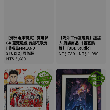
【海外倉庫現貨】寶可夢
【海外工作室現貨】鏈鋸
GK 蒐藏雕像 有鉗花耿鬼
人 周邊商品 《蕾塞跳
[喵喵島MMLAND
舞》 [BBD Studio]
STUDIO] 原色版
Regular
NT$ 780
-
NT$ 1,080
Regular
NT$ 3,680
price
price