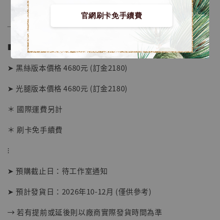
官網刷卡免手續費
──────────────
■ 販售資訊 (NT$)：
➤ 黑絲版本價格 4680元 (訂金2180)
➤ 光腿版本價格 4680元 (訂金2180)
＊ 國際運費另計
＊ 刷卡免手續費
⁝
【店內現貨】海賊王 系列蒐藏雕像 布魯克達
摩 [7STARS Studio]
➤ 預購截止日：待工作室通知
-
+
NT$ 1,500
NT$ 1,870
➤ 預計發貨日：2026年10-12月 (僅供參考)
→ 若有提前或延後則以廠商實際發貨時間為準