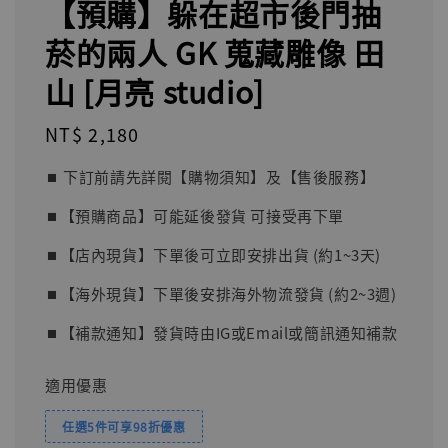
【預購】躲在超市後門抽
菸的兩人 GK 蒐藏雕像 田
山 [月亮 studio]
Regular
NT$ 2,180
price
⏹︎ 下訂前請先詳閱【購物須知】及【售後服務】
⏹︎【預購商品】可能延後發貨 可接受再下單
⏹︎【店內現貨】下單後可立即安排出貨 (約1~3天)
⏹︎【海外現貨】下單後安排海外物流發貨 (約2~3週)
⏹︎【補款通知】發貨時由IG或Email或簡訊通知補款
適用優惠
任選5件可享98折優惠