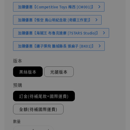
加購優惠【Competitive Toys 梅西 [CM001]】
加購優惠【悟空 鳥山明紀念款 [奇蹟工作室]】
加購優惠【海賊王 布魯克達摩 [7STARS Studio]】
加購優惠【讓子彈飛 鵝城縣長 張麻子 [BK01]】
版本
黑絲版本
光腿版本
預購
訂金(待補尾款+國際運費)
全額(待補國際運費)
數量