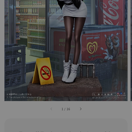
1
/
16