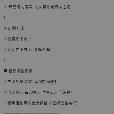
加入購物車
＊ 若有時間考量, 請至官網現貨區選購
⁝
加購優惠【讓子彈飛 鵝城縣長 張麻子 [BK01]】
➤ 訂購方式：
＊至官網下單 🔗
＊連結在下方 及 IG 簡介欄
⁝
■ 官網購物優惠：
＊單筆訂單滿5件 享98折優惠❗️
＊登入會員 每3000元 再享15元回饋金❗️
（優惠活動可能會有調整 以官網公告為準)
──────────────