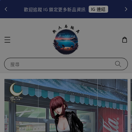
！
IG 連結
歡迎追蹤 IG 鎖定更多新品資訊
搜尋