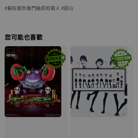
#躲在超市後門抽菸的兩人 #田山
您可能也喜歡