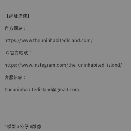
【網址連結】
官方網站：
https://www.theuninhabitedisland.com/
IG 官方帳號：
https://www.instagram.com/the_uninhabited_island/
客服信箱：
Theuninhabitedisland@gmail.com
──────────────
#模型 #公仔 #雕像