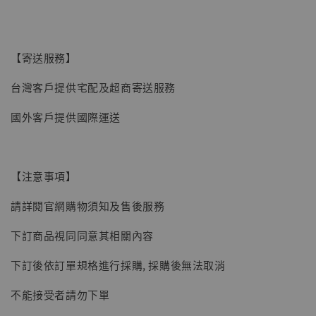
【現貨】BJSTUDIO 1/6系列可動蒐藏人偶 讓
【寄送服務】
子彈飛 鵝城縣長 張麻子 [BK01]
台灣客戶提供宅配及超商寄送服務
-
+
NT$ 4,980
NT$ 5,300
國外客戶提供國際運送
加入購物車
【注意事項】
請詳閱官網購物須知及售後服務
下訂商品視同同意其相關內容
下訂後依訂單規格進行採購, 採購後無法取消
不能接受者請勿下單